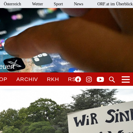
Österreich
Wetter
Sport
News
ORF.at im Überblick
euert
OP
ARCHIV
RKH
RSO