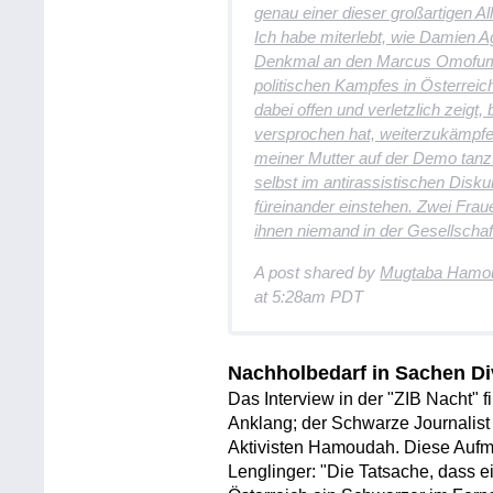
genau einer dieser großartigen 
Ich habe miterlebt, wie Damien A
Denkmal an den Marcus Omofuma 
politischen Kampfes in Österrei
dabei offen und verletzlich zeigt
versprochen hat, weiterzukämpf
meiner Mutter auf der Demo tanzt
selbst im antirassistischen Disku
füreinander einstehen. Zwei Fra
ihnen niemand in der Gesellschaft 
A post shared by
Mugtaba Hamo
at 5:28am PDT
Nachholbedarf in Sachen Div
Das Interview in der "ZIB Nacht" 
Anklang; der Schwarze Journalist
Aktivisten Hamoudah. Diese Aufme
Lenglinger: "Die Tatsache, dass 