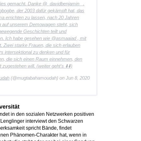
Allies gemacht. Danke @_davidbenjamin_ .
gbogbe, der 2003 dafür gekämpft hat, das
errichten zu lassen, nach 20 Jahren
ch auf unserem Demowagen steht, sich
, bewegende Geschichten teilt und
en. Ich habe gesehen wie @asmaaiad , mit
. Zwei starke Frauen, die sich erlauben
rs intersektional zu denken und für
uen, die sich einen Raum einnehmen, den
zugestehen will. (weiter geht's ⬇️⬇️)
udah
(@mugtabahamoudah) on
Jun 8, 2020
ersität
findet in den sozialen Netzwerken positiven
 Lenglinger interviewt den Schwarzen
rksamkeit spricht Bände, findet
einen Phänomen-Charakter hat, wenn in