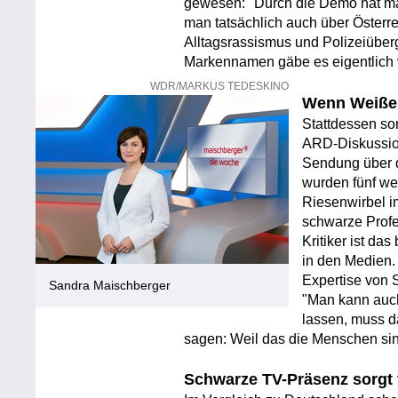
gewesen: "Durch die Demo hat ma
man tatsächlich auch über Österr
Alltagsrassismus und Polizeiüberg
Markennamen gäbe es eigentlich 
WDR/MARKUS TEDESKINO
Wenn Weiße 
Stattdessen so
ARD-Diskussio
Sendung über d
wurden fünf we
Riesenwirbel im
schwarze Profe
Kritiker ist da
in den Medien. 
Expertise von 
Sandra Maischberger
"Man kann auc
lassen, muss 
sagen: Weil das die Menschen si
Schwarze TV-Präsenz sorgt 