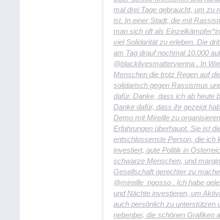
mal drei Tage gebraucht, um zu r
ist. In einer Stadt, die mit Rass
man sich oft als Einzelkämpfer*in
viel Solidarität zu erleben. Die d
am Tag drauf nochmal 10.000 au
@blacklivesmattervienna . In Wi
Menschen die trotz Regen auf die
solidarisch gegen Rassismus und
dafür. Danke, dass ich ab heute 
Danke dafür, dass ihr gezeigt ha
Demo mit Mireille zu organisiere
Erfahrungen überhaupt. Sie ist di
entschlossenste Person, die ich k
investiert, gute Politik in Österr
schwarze Menschen, und margina
Gesellschaft gerechter zu mach
@mireille_ngosso . Ich habe geler
und Nächte investieren, um Aktiv
auch persönlich zu unterstützen 
nebenbei, die schönen Grafiken a