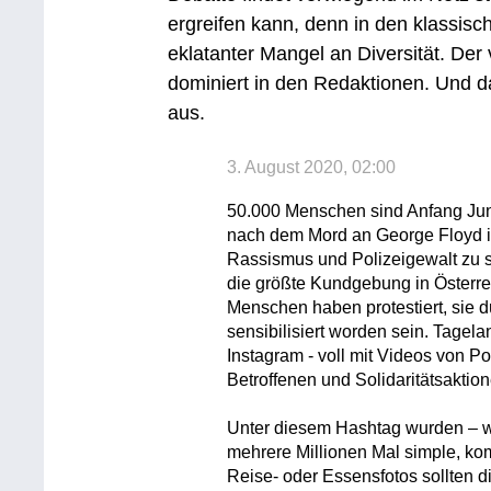
ergreifen kann, denn in den klassis
eklatanter Mangel an Diversität. De
dominiert in den Redaktionen. Und da
aus.
3. August 2020, 02:00
50.000 Menschen sind Anfang Jun
nach dem Mord an George Floyd i
Rassismus und Polizeigewalt zu 
die größte Kundgebung in Österrei
Menschen haben protestiert, sie d
sensibilisiert worden sein. Tagel
Instagram - voll mit Videos von Po
Betroffenen und Solidaritätsakti
Unter diesem Hashtag wurden – w
mehrere Millionen Mal simple, komp
Reise- oder Essensfotos sollten 