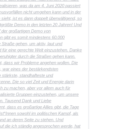
ealisieren, was da am 4. Juni 2020 passiert
ismusvorfällen nicht umgehen kann und in der
 sieht, ist es dann doppelt überwältigend, so
rittgrößte Demo in den letzten 20 Jahren! Und
f der großartigen Demo von
en gibt es somit mindestens 60.000
 Straße gehen, um aktiv, laut und
 für eine gerechte Welt einzustehen. Danke
beruhigter durch die Straßen gehen kann.
bt, dass wir Probleme angehen wollen. Die
n, war eines der bestärkendsten
e stärkste, standhafteste und
enne. Die so viel Zeit und Energie darin
eich zu machen, aber vor allem auch für
lisierte Gruppen einzustehen, um unsere
en. Tausend Dank und Liebe
nt, dass es großartige Allies gibt, die Tage
ist*Innen sowohl im politischen Kampf, als
und an deren Seite zu stehen. Und
uf die ich ständig angesprochen werde, hat