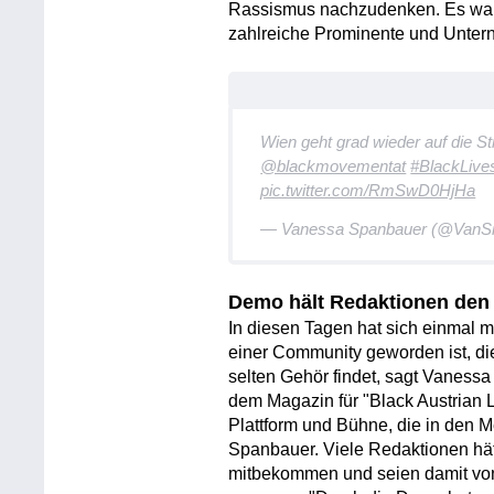
Rassismus nachzudenken. Es war e
zahlreiche Prominente und Unte
Wien geht grad wieder auf die St
@blackmovementat
#BlackLives
pic.twitter.com/RmSwD0HjHa
— Vanessa Spanbauer (@VanSi
Demo hält Redaktionen den 
In diesen Tagen hat sich einmal 
einer Community geworden ist, di
selten Gehör findet, sagt Vaness
dem Magazin für "Black Austrian L
Plattform und Bühne, die in den M
Spanbauer. Viele Redaktionen hä
mitbekommen und seien damit von