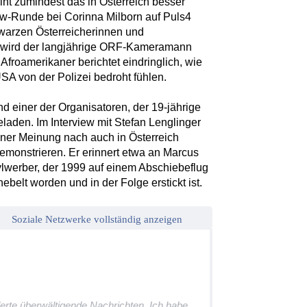
int zumindest das in Österreich besser
how-Runde bei Corinna Milborn auf Puls4
warzen Österreicherinnen und
B2 wird der langjährige ORF-Kameramann
Afroamerikaner berichtet eindringlich, wie
A von der Polizei bedroht fühlen.
einer der Organisatoren, der 19-jährige
aden. Im Interview mit Stefan Lenglinger
ner Meinung nach auch in Österreich
emonstrieren. Er erinnert etwa an Marcus
lwerber, der 1999 auf einem Abschiebeflug
ebelt worden und in der Folge erstickt ist.
Soziale Netzwerke vollständig anzeigen
rte überwältigende Nachrichten. Ich habe