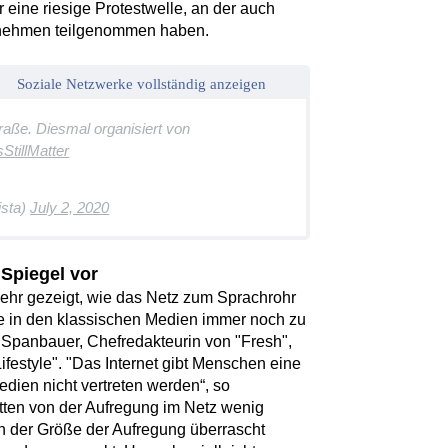
ine riesige Protestwelle, an der auch
rnehmen teilgenommen haben.
Soziale Netzwerke vollständig anzeigen
raße. Diesmal organisiert von
StillMatter
sta)
July 2, 2020
Spiegel vor
mehr gezeigt, wie das Netz zum Sprachrohr
e in den klassischen Medien immer noch zu
a Spanbauer, Chefredakteurin von "Fresh",
ifestyle". "Das Internet gibt Menschen eine
edien nicht vertreten werden“, so
tten von der Aufregung im Netz wenig
 der Größe der Aufregung überrascht