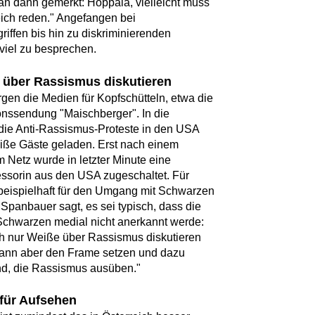
n dann gemerkt: Hoppala, vielleicht muss
eich reden." Angefangen bei
riffen bis hin zu diskriminierenden
viel zu besprechen.
über Rassismus diskutieren
rgen die Medien für Kopfschütteln, etwa die
nssendung "Maischberger". In die
ie Anti-Rassismus-Proteste in den USA
iße Gäste geladen. Erst nach einem
 Netz wurde in letzter Minute eine
ssorin aus den USA zugeschaltet. Für
s beispielhaft für den Umgang mit Schwarzen
Spanbauer sagt, es sei typisch, dass die
Schwarzen medial nicht anerkannt werde:
h nur Weiße über Rassismus diskutieren
dann aber den Frame setzen und dazu
nd, die Rassismus ausüben."
für Aufsehen