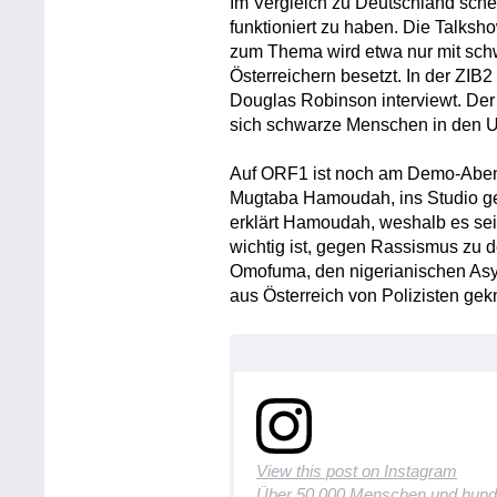
Im Vergleich zu Deutschland sche
funktioniert zu haben. Die Talks
zum Thema wird etwa nur mit sch
Österreichern besetzt. In der ZI
Douglas Robinson interviewt. Der 
sich schwarze Menschen in den US
Auf ORF1 ist noch am Demo-Abend 
Mugtaba Hamoudah, ins Studio gel
erklärt Hamoudah, weshalb es sei
wichtig ist, gegen Rassismus zu d
Omofuma, den nigerianischen Asy
aus Österreich von Polizisten gekn
View this post on Instagram
Über 50.000 Menschen und hunde