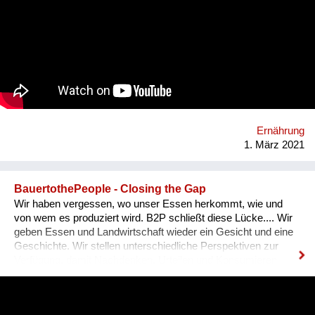
in der Region verbinden und somit etwas gegen das
Bauernsterben unternehmen.
Ernährung
1. März 2021
BauertothePeople - Closing the Gap
Wir haben vergessen, wo unser Essen herkommt, wie und
von wem es produziert wird. B2P schließt diese Lücke.... Wir
geben Essen und Landwirtschaft wieder ein Gesicht und eine
Geschichte. Wir stellen unterschiedliche Perspektiven zur
Verfügung, damit Nachdenken, Urteilen und Konsumieren
wieder bewusster stattfinden kann.
#durchsredenkommendieleutzam. Durch den Dialog entstehen
neue Sichtweisen und so ein Verständnis füreinander. Unsere