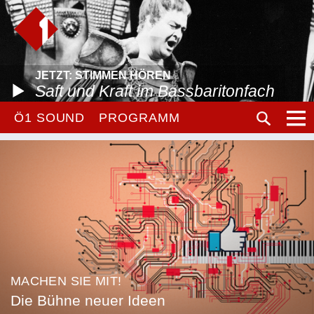
JETZT: STIMMEN HÖREN
Saft und Kraft im Bassbaritonfach
Ö1 SOUND
PROGRAMM
MACHEN SIE MIT!
Die Bühne neuer Ideen