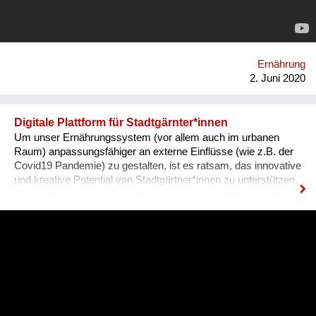
um diese dann auf dem eigenen Bauernhof zu demonstrieren.
Für eine regenerative Landwirtschaft, die uns nicht nur ernährt,
sondern den Planeten Erde und die Menschen jetzt und in
Zukunft gesund erhält. Links: Website: www.grandfarm.at
Facebook: https://www.facebook.com/GRAND-GARTEN-
Ernährung
106760180726484/?modal=admin_todo_tour Instagramm:
2. Juni 2020
@grandgarten
Digitale Plattform für Stadtgärnter*innen
Um unser Ernährungssystem (vor allem auch im urbanen
Raum) anpassungsfähiger an externe Einflüsse (wie z.B. der
Covid19 Pandemie) zu gestalten, ist es ratsam, das innovative
und kreative Potential von Stadtgärtner*innen zu unterstützen.
Wie können sich Stadtgärtner*innen leichter vernetzen und
austauschen? Was leistet Gemüse - in Gemeinschaftsgärten
oder auf Balkonen produziert - für Umwelt, Klima und
Gesellschaft und wie kann diese Leistung sichtbar gemacht
werden? Antworten auf diese Fragen möchte das FiBL
Österreich (Forschungsinstitut für biologischen Landbau) mit
einer digitalen Plattform für Stadtgärnter*innen liefern.
Homepage: www.fibl.org