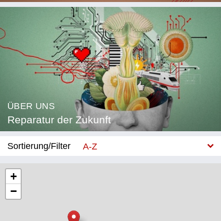
ÜBER UNS
Reparatur der Zukunft
Sortierung/Filter
A-Z
Neu
+
−
Kategorie
Bildung