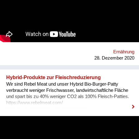
Blasen platzen, Vorurteile werden abgebaut. Ganz nebenbei
lernt man auch spannende Menschen kennen, erfährt viel über
Anbau- und Herstellungsverfahren und kommt beim Lesen
und Reinhören auf neue Ideen. B2P ist die Plattform für
Podcasts, Reportagen und unterschiedliche Perspektiven rund
um Essen, Menschen und Landwirtschaft. Website:
https://www.bauertothepeople.at/ Instagram:
https://www.instagram.com/bauertothepeople/ Facebook:
https://www.facebook.com/bauertothepeople.at
Ernährung
28. Dezember 2020
Hybrid-Produkte zur Fleischreduzierung
Wir sind Rebel Meat und unser Hybrid Bio-Burger-Patty
verbraucht weniger Frischwasser, landwirtschaftliche Fläche
und spart bis zu 40% weniger CO2 als 100% Fleisch-Patties.
https://www.rebelmeat.com/
https://www.instagram.com/rebel_meat/