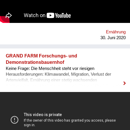
slow Food, solar, Selbst-Versorgung, urban green, care&repair,
Tausch und Handel, Geschenk und Wert. Wir schwitzen und
kühlen uns im Wind. Wir fahren und geniessen. Homepage:
https://esel.at/termin/106078/1-mobiler-wiener-lastenfahrrad-
markt
Ernährung
30. Juni 2020
GRAND FARM Forschungs- und
Demonstrationsbauernhof
Keine Frage: Die Menschheit steht vor riesigen
Herausforderungen: Klimawandel, Migration, Verlust der
Artenvielfalt, Ernährung einer stetig wachsenden
Weltbevölkerung. Und jetzt auch noch Corona! Doch für viele
dieser Probleme gibt es bereits Reparaturansätze. Wir von der
GRAND FARM machen als Forschungs- und
Demonstrationsbauernhof wirkungsvolle Konzepte sichtbar,
die jeweils nicht nur ein Problem behandeln, sondern
systemisch auf viele Bereiche positiv wirken. Gemeinsam mit
nationalen und internationalen Wissenschaftlerinnen
erforschen und adaptieren wir erfolgversprechende Methoden,