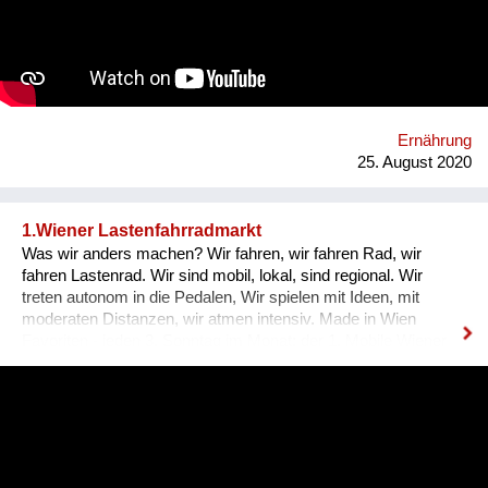
Empfindlichkeit  Ausdauersportler Neu: Die neuartige
Kombination von Leguminosen/Kürbiskernen/Getreiden und
der patentierte Herstellungsprozess unter Anwendung von
Robotik und Digitalisierung ermöglicht dezentrale
regionalisierte Produktion. Link zu webseite: www.vif4.com
Ernährung
25. August 2020
1.Wiener Lastenfahrradmarkt
Was wir anders machen? Wir fahren, wir fahren Rad, wir
fahren Lastenrad. Wir sind mobil, lokal, sind regional. Wir
treten autonom in die Pedalen, Wir spielen mit Ideen, mit
moderaten Distanzen, wir atmen intensiv. Made in Wien
Favoriten - jeden 3. Sonntag im Monat: der 1. Mobile Wiener
Lastenfahrrad-Markt, Bloch Bauer Promenade 28,
Sonnwendviertel auf dem Vorplatz des Grätzelmixers, auch
bikes & rails mit dabei. wir schaffen öffentlichen Raum,
experimentieren Mikroökonomie. Wir leben neue Stadt, sind
widerständig, erforschen neue Ökologien, Wir spinnen kreative
Netze & Werke. Wir öffnen uns dem Unbekannten: Kunst,