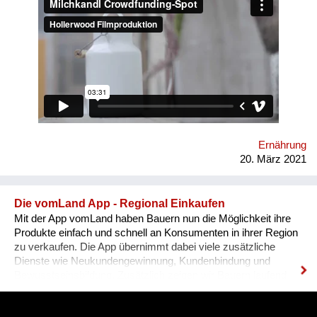
Verarbeitung und Auslieferung - Versorgung mit regenerativen
Energien - Arbeitsplätze im Dorf - Neubau aus lokalem Holz
ohne Bodenversiegelung - Produkte mit ursprünglicher Qualität
verwirklicht. Projektstart: Herbst 2019 Bauphase: März-
Oktober 2021 Betriebsbeginn: Jänner 2022 InteressentInnen
im Raum Krems/Wachau/südl Waldviertel sind herzlich
eingeladen GenossenschafterInnen zu werden.
www.milchkandl.at
Ernährung
20. März 2021
Die vomLand App - Regional Einkaufen
Mit der App vomLand haben Bauern nun die Möglichkeit ihre
Produkte einfach und schnell an Konsumenten in ihrer Region
zu verkaufen. Die App übernimmt dabei viele zusätzliche
Dienste wie Neukundengewinnung, Kundenbindung und
Bewusstseinsbildung. Zusätzlich zeigen wir Bauern laufend
über die App wie sie ihr Angebot für ihre Region optimieren
können. Damit wollen wir Bauern vernetzen, mit ihren Kunden