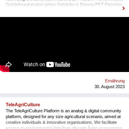
Getränkeautomaten geben Getränke in Einweg-PET-Flaschen
aus, die nach dem Konsum direkt im Müll landen. Dazu
kommt ein hoher Kühl- & Transportaufwand. BETTI - wie wir
unseren Automaten liebevoll nennen - macht das gänzlich
anders! Bei BETTI befüllt man die eigene Mehrwegflasche mit
dem Getränk seiner Wahl und verzichten so zu 100% auf
Einweg-Verpackungen. Ganz nebenbei braucht BETTI nur
rund 1/3 des Energiebedarfs eines herkömmlichen
Getränkeautomaten, da erst direkt bei der Abfüllung gekühlt
wird. Weiters reduzieren sich die Transportlasten massiv
durch die Verwendung und Aufbereitung des standorteigenen
Leitungswassers und die Mischung des Getränks direkt im
Automaten. Dazu bieten wir Unternehmen günstige
Pauschalmodelle an, um mittels kostenlosen Getränken den
Ernährung
eigenen MitarbeiterInnen Wertschätzung zu ze...
30. August 2023
TeleAgriCulture
The TeleAgriCulture Platform is an analog & digital community
platform, designed for any size agricultural scenario, aimed at
creative individuals & innovative organisations. We facilitate
access to environmental data from discrete living ecosystems