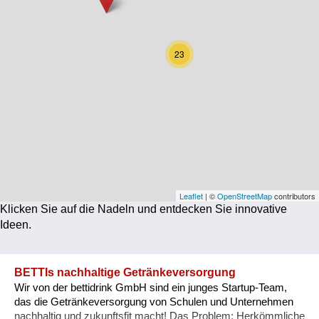
Corona
Ernährung
23
Gesundheit
Klimainnovation
Kultur
Soziales
Technologie
Leaflet
| ©
OpenStreetMap
contributors
Klicken Sie auf die Nadeln und entdecken Sie innovative
Wirtschaft
Ideen.
Weiteres
BETTIs nachhaltige Getränkeversorgung
Wir von der bettidrink GmbH sind ein junges Startup-Team,
das die Getränkeversorgung von Schulen und Unternehmen
nachhaltig und zukunftsfit macht! Das Problem: Herkömmliche