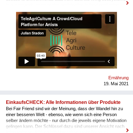
in our network, encouraging participation in food production,
supply networks & communal ecology cultures. Combining
artist in residencies with independent projects, we aim to
promote self-sufficiency through creative engagement with
food systems. Conceived at MIT Community Bio-Summit in
2018, TeleAgriCulture was developed at Cultivamos Cultura &
V2_ Lab in 2019 & was nominated for both the S.T.A.R.T.S
Prize and the Digital Communities Golden Nica in 2020. Most
recently, it won the Vienna Design Week Urban Food Design
Challenge &has been presented at Ars Electronica,
Stadtwerkstatt, Artspace Sydney, Kunstuniversität Linz &
Universität für angewandte Kunst Wien
Ernährung
19. Mai 2021
EinkaufsCHECK: Alle Informationen über Produkte
Bei Fair Friend sind wir der Meinung, dass der Wandel hin zu
einer besseren Welt - ebenso, wie wenn sich eine Person
selber ändern möchte - nur durch die jeweils eigene Motivation
gelingen kann. Der Schlüssel dazu sind unserer Ansicht nach
Informationen. Bildung hilft Menschen mehr Dinge zu