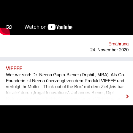
Ernährung
24. November 2020
VIFFFF
Wer wir sind: Dr. Neena Gupta-Biener (Dr.phil., MBA). Als Co-
Founderin ist Neena überzeugt von dem Produkt VIFFFF und
verfolgt Ihr Motto - ‚Think out of the Box‘ mit dem Ziel ‚leistbar
für alle‘ durch ‚frugal Innovations‘. Johannes Biener, Dipl.
Biologie, Gründer, VIFFFF. Als Entwickler von VIFFFF ist es
ihm gelungen, mit einer besonderen Fermentationskunst
neuartige Speisen zu kreieren. Problem: Mangel an
vegetarischen bzw. veganen, glutenfreien, warmen und
vollständigen Mahlzeiten in Gastronomie und Handel,
besonders für:  Diabetiker  Menschen mit Magen-Darm