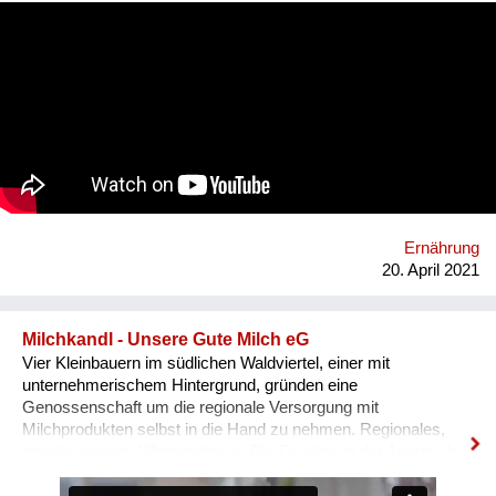
Fraueninitiativen weltweit. So auch das Projekt CASS in
Indien, wo der Bergbau Lebensgrundlagen zerstört. Indigene
Familien werden enteignet und müssen ein Leben in Armut
führen. Projektleiterin Bina Stanis ermutigt die Bevölkerung,
sich für ihre Rechte einzusetzen. Mit modernen Methoden und
traditionellem Wissen gelingt es, Böden fruchtbar zu machen.
Männer und Frauen arbeiten gemeinsam an einer
lebensbejahenden Gemeinschaft, geben einer ganzen Region
Hoffnung und legen so den Grundstein für eine lebenswerte
Zukunft. Bei jährlichen Besuchen in Österreich können viele
Menschen die Arbeit unserer Partner*innen persönlich kennen
lernen. Beim gemeinsamen Plaudern und Kochen werden
Ernährung
Begegnungen möglich, die Lebenswelten näher
20. April 2021
zusammenrücken und uns voneinander le...
Milchkandl - Unsere Gute Milch eG
Vier Kleinbauern im südlichen Waldviertel, einer mit
unternehmerischem Hintergrund, gründen eine
Genossenschaft um die regionale Versorgung mit
Milchprodukten selbst in die Hand zu nehmen. Regionales,
enkeltaugliches Wirtschaften in Bio-Qualität ist der Anspruch.
In einem Projekt werden: - Bio-Umstellung - CO2-neutrale