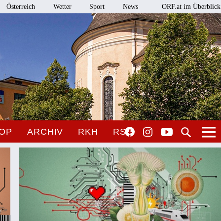
Österreich
Wetter
Sport
News
ORF.at im Überblick
OP
ARCHIV
RKH
RSO