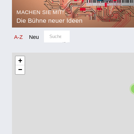
MACHEN SIE MIT!
Die Bühne neuer Ideen
Sortierung/Filter
A-Z
Neu
Kategorie
Bildung
+
−
Corona
Ernährung
Gesundheit
Klimainnovation
Kultur
Soziales