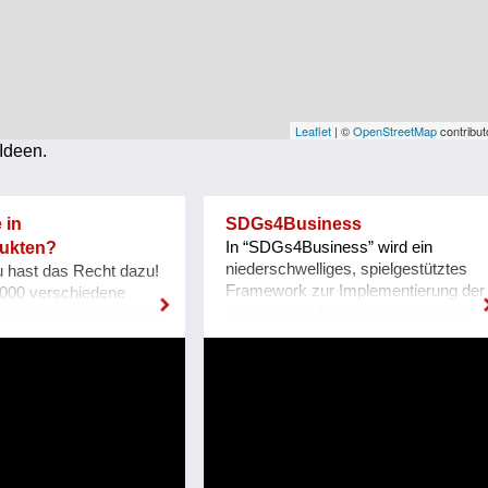
Leaflet
| ©
OpenStreetMap
contribut
Ideen.
 in
SDGs4Business
dukten?
In “SDGs4Business” wird ein
niederschwelliges, spielgestütztes
u hast das Recht dazu!
Framework zur Implementierung der
.000 verschiedene
nachhaltigen Entwicklungsziele der
efinden sich in der EU
Vereinten Nationen (SDGs)
. Darunter sind einige,
prototypisch entwickelt, um diese in
ders
Unternehmen zu den
gend gelten, weil sie
Mitarbeiter*innen zu bringen.
 krebserzeugende,
Ausgehend von einem kurzweiligen
ädliche oder stark
Mobile Game, welches einen
dende Eigenschaften
Einblick in eine idealtypische Version
ekürzt werden sie als
eines Unternehmens bietet, das