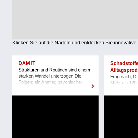
Technologie
Wirtschaft
Weiteres
Klicken Sie auf die Nadeln und entdecken Sie innovative 
DAM IT
Schadstoffe
Strukturen und Routinen sind einem
Alltagspro
starken Wandel unterzogen.Die
Frag nach, D
Folgen: ein Anstieg psychischer
Mehr als 120
Probleme wie Angststörungen,
Chemikalien b
Depressionen, Schlafstörungen und
auf dem Markt
gesellschaftlicher Isolation. Die
die als beson
Motivation für dieses Projekt
besorgniserre
entsprang aus eigenen Erfahrungen
zum Beispiel
mit diesen Problemen und den
hormonell sch
unzureichenden angebotenen
umweltgefähr
Lösungen.DAM IT wird dabei eine
besitzen. Abg
leistbare und ansprechende