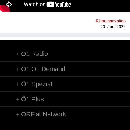
Radschnellstrecke Ost trägt zu Wiens Mobilitätswende bei,
meine Ausstellungen zu „Lobau bleibt“ und „Stadtstraße“ zur
Debatte bzw. Notwendigkeit eines grundsätzlichen
Paradigmenwechsels. Lösungen wie MGG22 allein reichen
Klimainnovation
nicht. www.mgg22.at
20. Juni 2022
Ö1 Radio
Ö1 On Demand
Ö1 Spezial
Ö1 Plus
ORF.at Network