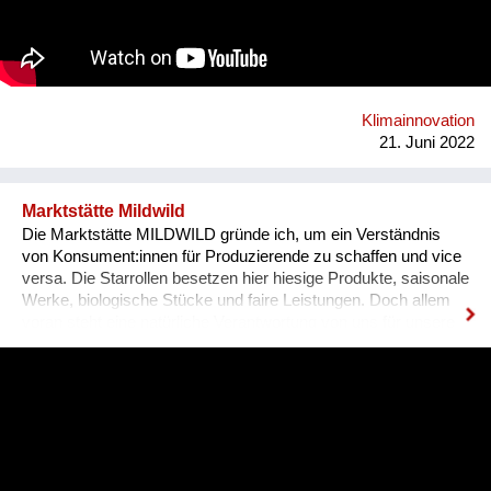
a common ground even in the most challenging situations.
With the Akasha Kindergarten and International School we help
children to playfully experience the facts of life and to be
prepared for the future on this planet earth, which they will
naturally try to protect.
Klimainnovation
21. Juni 2022
Marktstätte Mildwild
Die Marktstätte MILDWILD gründe ich, um ein Verständnis
von Konsument:innen für Produzierende zu schaffen und vice
versa. Die Starrollen besetzen hier hiesige Produkte, saisonale
Werke, biologische Stücke und faire Leistungen. Doch allem
voran steht eine natürliche Verantwortung von uns für unsere
Welt. – Eine aufgehende Öko-Perle also am derzeitigen Bio-
Projekthimmel. Kontakt: bureau@mildwild.at