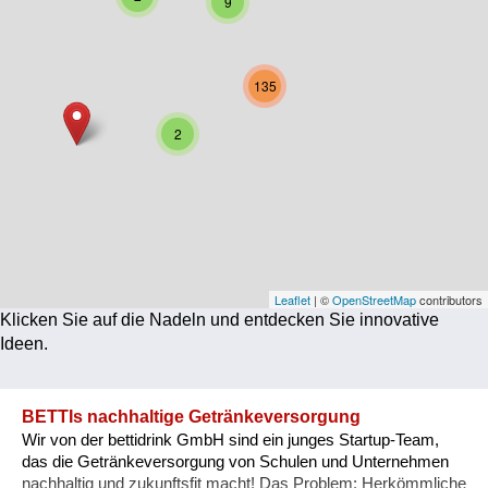
9
Corona
Ernährung
135
Gesundheit
2
Klimainnovation
Kultur
Soziales
Technologie
Leaflet
| ©
OpenStreetMap
contributors
Klicken Sie auf die Nadeln und entdecken Sie innovative
Wirtschaft
Ideen.
Weiteres
BETTIs nachhaltige Getränkeversorgung
Wir von der bettidrink GmbH sind ein junges Startup-Team,
das die Getränkeversorgung von Schulen und Unternehmen
nachhaltig und zukunftsfit macht! Das Problem: Herkömmliche