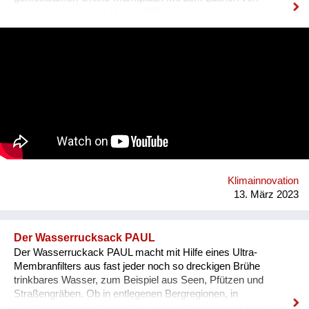
www.widado.com im Herbst 2022 wurde ein
ressourcenschonendes und vielfältiges Angebot für
Kund:innen geschaffen: Kleidung & Schuhe, Haushalt &
Möbel, Bücher & Medien, Freizeit & Sport, Technik &
Elektronik, Deko & Raritäten und Specials & Design. Die
überregionale Verfügbarkeit erhöht Verkaufschancen und setzt
Kreislaufwirtschaft um. WIDADO macht Second Hand Online-
Shopping einfach, attraktiv und zu einer echten Alternative
zum Neukauf. Jeder Einkauf auf WIDADO schafft
ökologischen und sozialen Mehrwert. In den
sozialwirtschaftlichen Betrieben erhalten Menschen mit
Benachteiligungen am Arbeitsmarkt, etwa Langzeitarbeitslose,
Qualifizierung im Berufsfeld des E-Commerce. Die
Klimainnovation
Entwicklung von WIDADO durch RepaNet ist gefördert aus
13. März 2023
Mitteln des Sozialministeriums.
Der Wasserrucksack PAUL
Der Wasserruckack PAUL macht mit Hilfe eines Ultra-
Membranfilters aus fast jeder noch so dreckigen Brühe
trinkbares Wasser, zum Beispiel aus Seen, Pfützen und
Straßengräben. Ob in entlegenen Bergregionen, in
Überschwemmungsgebieten, in der dritten Welt, im Krieg: Er