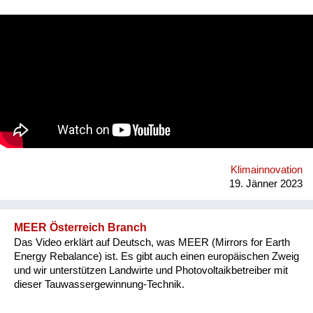
braucht dazu weder Energie noch Chemikalien. Einfach
Rohwasser oben hineinschütten und unten sauberes Wasser
zapfen. Die Schwerkraft erledigt den Rest. Mittlerweile sind
über 4.200 PAUL in 91 Länder dieser Welt gebracht worden.
PAUL wird vor allem von Hilfsorganisationen eingesetzt. So
kaufen die Ärzte ohne Grenzen regelmäßig PAULs und
bringen sie in Krisengebieten zum Einsatz. Wegen der langen
Lebensdauer von über 10 Jahren ohne Filterwechsel und ohne
sonstiges Verbrauchsmaterial wird PAUL zunehmend in
ländlichen Gebieten zur Dauer-Wasserversorgung eingesetzt.
So kann das Ziel 6 der Sustainable Development Goals
erreicht werden.
Klimainnovation
19. Jänner 2023
MEER Österreich Branch
Das Video erklärt auf Deutsch, was MEER (Mirrors for Earth
Energy Rebalance) ist. Es gibt auch einen europäischen Zweig
und wir unterstützen Landwirte und Photovoltaikbetreiber mit
dieser Tauwassergewinnung-Technik.