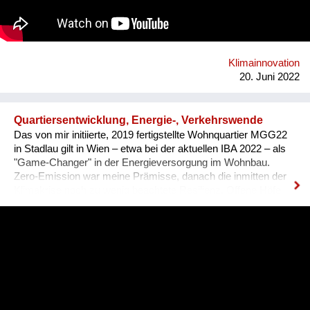
Klimainnovation
20. Juni 2022
Quartiersentwicklung, Energie-, Verkehrswende
Das von mir initiierte, 2019 fertigstellte Wohnquartier MGG22
in Stadlau gilt in Wien – etwa bei der aktuellen IBA 2022 – als
"Game-Changer" in der Energieversorgung im Wohnbau.
Zero-Emission war meine Prämisse, danach die inmitten der
Klimakrise noch zu wenig beachtete Resilienz. Offene Höfe
sowie die Freiraumgestaltung und -nutzung („Essbare Stadt“
im Wohnquartier, der Gemeinschaftsgarten und das
Pilotprojekt ein nachbarschaftlicher „Permakultur-Wald-Garten
Stadlau“) bilden einen attraktiven Lebensmittelpunkt von hoher
Aufenthaltsqualität. Die Klimakrise ist eine soziale Krise. Die
sparsame wie physiologisch äußerst angenehme und
wirkungsvolle Kühlung über die bauteilaktivierten Decken hilft
auch, Mobilität zu vermeiden. Mein Konzept einer