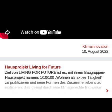
Obersteiermark. Für die heurige Veranstaltung im November
stehen die Eckpfeiler bereits fest: Rund 10.000 HTL-
Schüler:innen der 3.-5. Jahrgänge aus Oberösterreich,
Salzburg und der Obersteiermark können sich für eine
Teilnahme bewerben. Das FutureConvent lädt 1.000
Schüler:innen der engagiertesten Klassen ein. Von
international renommierten Vortragenden erfahren die
Schüler:innen im Konferenzprogramm von bahnbrechenden,
völlig neuartigen Ideen und technischen Lösungsansätzen zur
Umsetzung der Nachhaltigkeitsziele.
Klimainnovation
10. August 2022
Hausprojekt Living for Future
Ziel von LIVING FOR FUTURE ist es, mit ihrem Baugruppen-
Hausprojekt namens 1/10/100 „Wohnen als aktive Tätigkeit“
zu praktizieren und neue Formen des Zusammenlebens zu
realisieren: dies gelingt durch eine klimagerechte Bauweise
und bewusstes Wohnverhalten, angepasst an die
verschiedenen Jahreszeiten sowie durch die aktive
Einbeziehung der Nachbarschaft. Ein weiteres zentrales
Anliegen ist es, langfristig günstigen Wohnraum in Wien zu