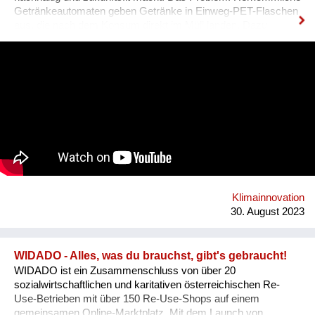
Getränkeautomaten geben Getränke in Einweg-PET-Flaschen
aus, die nach dem Konsum direkt im Müll landen. Dazu
kommt ein hoher Kühl- & Transportaufwand. BETTI - wie wir
unseren Automaten liebevoll nennen - macht das gänzlich
anders! Bei BETTI befüllt man die eigene Mehrwegflasche mit
dem Getränk seiner Wahl und verzichten so zu 100% auf
Einweg-Verpackungen. Ganz nebenbei braucht BETTI nur
rund 1/3 des Energiebedarfs eines herkömmlichen
Getränkeautomaten, da erst direkt bei der Abfüllung gekühlt
wird. Weiters reduzieren sich die Transportlasten massiv
durch die Verwendung und Aufbereitung des standorteigenen
Leitungswassers und die Mischung des Getränks direkt im
Automaten. Dazu bieten wir Unternehmen günstige
Pauschalmodelle an, um mittels kostenlosen Getränken den
Klimainnovation
eigenen MitarbeiterInnen Wertschätzung zu ze...
30. August 2023
WIDADO - Alles, was du brauchst, gibt's gebraucht!
WIDADO ist ein Zusammenschluss von über 20
sozialwirtschaftlichen und karitativen österreichischen Re-
Use-Betrieben mit über 150 Re-Use-Shops auf einem
gemeinsamen Online-Marktplatz. Mit dem Launch von