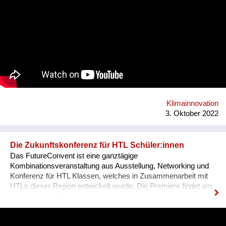
mit Landwirten in oder in der Nähe von Städten. Nährstoffe und
Wasser werden rückgewonnen und in eine lokale
Landwirtschaft innerhalb der Stadt zurückgeführt. Wir bauen
auf dem Konzept sogenannter Transformationszentren auf, die
als Knotenpunkte für Ressourcen, lokale Wertschöpfung und
Beteiligung in Städten dienen können. Infolgedessen können
diese Zentren als Räume für Begegnungen dienen. Dieses
Projekt wird aus Mitteln des Klima- und Energiefonds gefördert
und im Rahmen des Programms „energy transition 2050“
durchgeführt. Projektkoordination: alchemia nova
Projektpartner: ZSI - Zentrum für Soziale Innovation
Klimainnovation
3. Oktober 2022
Die Zukunftskonferenz für HTL Schüler:innen
Das FutureConvent ist eine ganztägige
Kombinationsveranstaltung aus Ausstellung, Networking und
Konferenz für HTL Klassen, welches in Zusammenarbeit mit
HTLs dieser Region entwickelt wurde. Die Premiere findet am
9. November 2022 im Toscana Congress in Gmunden statt.
Heuer gibt es dieses Angebot für HTL-Schüler:innen der 3.-5.
Klassen aus Oberösterreich, Salzburg und der