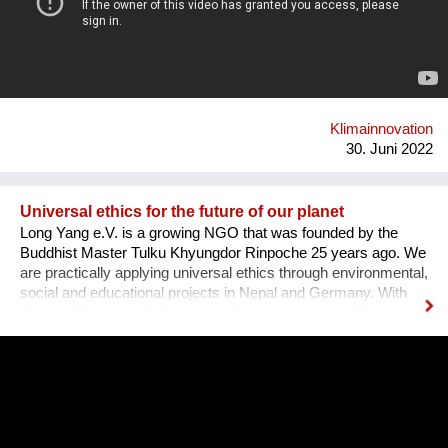
Anregungen geht. In Form von kurzen Inputs stellt die Reihe
KLIMA KALEIDOSKOP die Bedeutung des Bodens und die
Gefahren der Verbauung, die Notwendigkeit klimafreundlicher
Mobilität oder auch Lebensmittelkooperativen ins Zentrum.
Über 20 Ausgaben entsteht so ein kaleidoskopisches
Panorama an Handlungsmöglichkeiten, die uns Menschen
nicht nur zu Zaungästen einer globalen Entwicklung machen
Klimainnovation
sondern echte Alternativen vor Ort aufz...
30. Juni 2022
Universal ethics for the future of our planet
Long Yang e.V. is a growing NGO that was founded by the
Buddhist Master Tulku Khyungdor Rinpoche 25 years ago. We
are practically applying universal ethics through environmental,
social and educational projects in Nepal and Germany. With
the establishment of the Akasha Academy, we are offering a
space to learn, train and apply these principles for the benefit
of others. We especially empower young people to act
courageously for the future of our planet. With physical
strength, mental stability and the right tools at hand, they can
be the change-makers this world so urgently needs. Having
the skills and capacity to balance, they will be able to establish