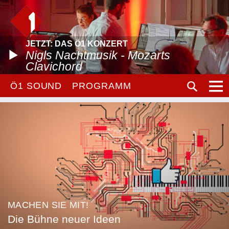
JETZT: DAS Ö1 KONZERT
Nigls Nachtmusik - Mozarts
Clavichord
Ö1 SOUND
PROGRAMM
MACHEN SIE MIT!
Die Bühne neuer Ideen