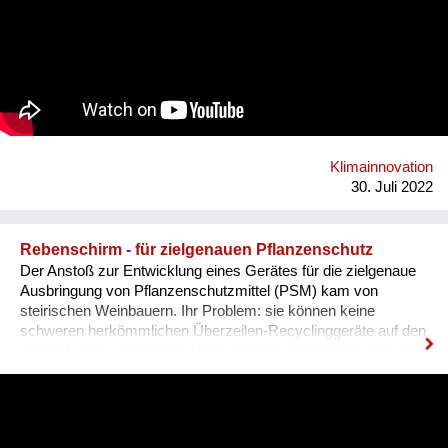
schaffen. Die beiden geplanten Gebäude im 14. Bezirk in Wien
werden nicht zuletzt durch die Mitgliedschaft beim
solidarischen Dachverband HabiTAT unverkäuflich sein und
2100 mit dem Verein LFF als Mieter von der Stadt Wien
übernommen werden. Direktkredite stellen mit 30 Prozent eine
wichtige Säule des Modells zur Schaffung von solidarischem
und selbstverwaltetem Wohnraum dar. Dieses Vorgehen ist
das erprobte Finanzierungsmodell des
Solidarzusammenschlusses habiTAT Österreich.
Klimainnovation
30. Juli 2022
Rebenschirm - für zielgenauen Pflanzenschutz
Der Anstoß zur Entwicklung eines Gerätes für die zielgenaue
Ausbringung von Pflanzenschutzmittel (PSM) kam von
steirischen Weinbauern. Ihr Problem: sie können keine
schweren herkömmlichen Überzeilen-Recyclinggeräte auf den
steilen Lagen verwenden. Nach reiflicher Überlegung kam der
Fachgruppe Technik die zündende Idee, einen aufblasbaren
Leichtbau-Schirm zu konstruieren. Folgenden Anforderungen
galt es gerecht zu werden: • Leichtbauweise für allen
Weingärten – eben bis steil • maximale Minderung der Abdrift