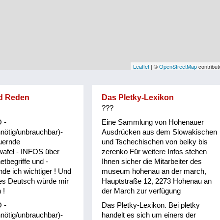
Leaflet
| ©
OpenStreetMap
contribut
d Reden
Das Pletky-Lexikon
???
 -
Eine Sammlung von Hohenauer
nnötig/unbrauchbar)-
Ausdrücken aus dem Slowakischen
uernde
und Tschechischen von beiky bis
wafel - INFOS über
zerenko Für weitere Infos stehen
netbegriffe und -
Ihnen sicher die Mitarbeiter des
de ich wichtiger ! Und
museum hohenau an der march,
hes Deutsch würde mir
Hauptstraße 12, 2273 Hohenau an
 !
der March zur verfügung
 -
Das Pletky-Lexikon. Bei pletky
nnötig/unbrauchbar)-
handelt es sich um einers der