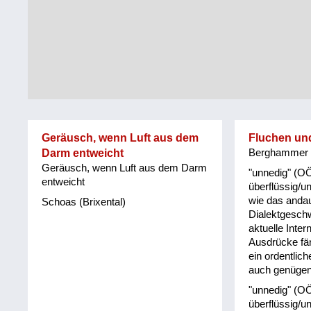
Tirol
Alltag
Vorarlberg
Schmankerln
und
Wien
Kulinarisches
Geräusch, wenn Luft aus dem
Fluchen un
Darm entweicht
Berghammer
Geräusch, wenn Luft aus dem Darm
"unnedig" (OÖ
entweicht
überflüssig/u
wie das anda
Schoas (Brixental)
Dialektgesch
aktuelle Inter
Ausdrücke fän
ein ordentlic
auch genügen
"unnedig" (OÖ
überflüssig/u