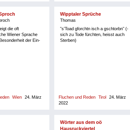
 Sproch
Wipptaler Sprüche
proch
Thomas
igt die oft
"s'Toad gforchtn isch a gschtorbn" (-
iche Wiener Sprache
sich zu Tode fürchten, heisst auch
Besonderheit der Ein-
Sterben)
Reden
Wien
24. März
Fluchen und Reden
Tirol
24. März
2022
Wörter aus dem oö
Hausruckviertel