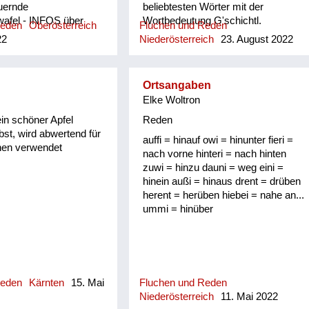
uernde
beliebtesten Wörter mit der
wafel - INFOS über
Wortbedeutung G'schichtl.
Reden
Oberösterreich
Fluchen und Reden
netbegriffe und -
22
Niederösterreich
23. August 2022
de ich wichtiger !
Ortsangaben
Elke Woltron
ein schöner Apfel
Reden
bst, wird abwertend für
auffi = hinauf owi = hinunter fieri =
en verwendet
nach vorne hinteri = nach hinten
zuwi = hinzu dauni = weg eini =
hinein außi = hinaus drent = drüben
herent = herüben hiebei = nahe an...
ummi = hinüber
Reden
Kärnten
15. Mai
Fluchen und Reden
Niederösterreich
11. Mai 2022