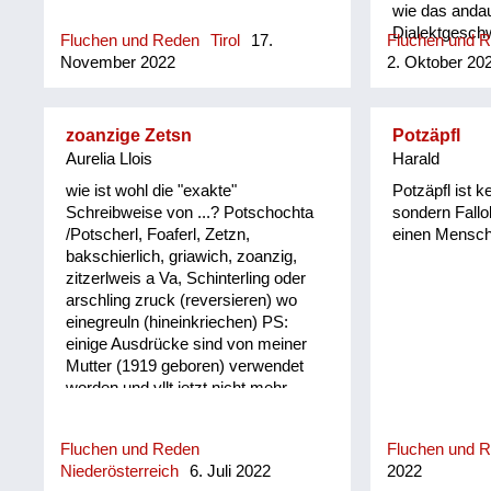
wie das anda
Dialektgesch
Fluchen und Reden
Tirol
17.
Fluchen und 
aktuelle Inter
November 2022
2. Oktober 20
Ausdrücke fän
zoanzige Zetsn
Potzäpfl
Aurelia Llois
Harald
wie ist wohl die "exakte"
Potzäpfl ist k
Schreibweise von ...? Potschochta
sondern Fallo
/Potscherl, Foaferl, Zetzn,
einen Mensch
bakschierlich, griawich, zoanzig,
zitzerlweis a Va, Schinterling oder
arschling zruck (reversieren) wo
einegreuln (hineinkriechen) PS:
einige Ausdrücke sind von meiner
Mutter (1919 geboren) verwendet
worden und vllt jetzt nicht mehr
gebräuchlich/verständlich
Fluchen und Reden
Fluchen und 
Niederösterreich
6. Juli 2022
2022