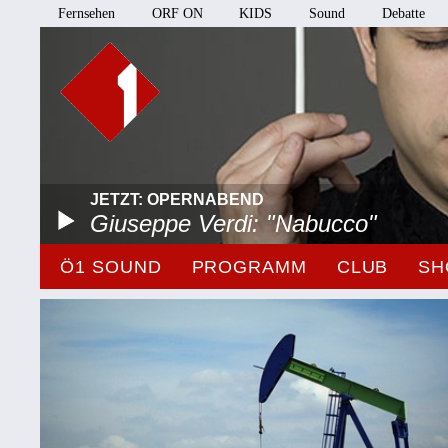
Fernsehen
ORF ON
KIDS
Sound
Debatte
JETZT: OPERNABEND
Giuseppe Verdi: "Nabucco"
Ö1 SOUND
PROGRAMM
CLUB
SH