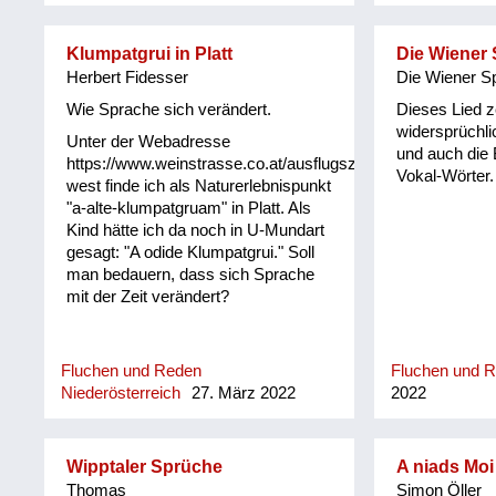
Klumpatgrui in Platt
Die Wiener
Herbert Fidesser
Die Wiener S
Wie Sprache sich verändert.
Dieses Lied ze
widersprüchl
Unter der Webadresse
und auch die 
https://www.weinstrasse.co.at/ausflugsziele-
Vokal-Wörter.
west finde ich als Naturerlebnispunkt
"a-alte-klumpatgruam" in Platt. Als
Kind hätte ich da noch in U-Mundart
gesagt: "A odide Klumpatgrui." Soll
man bedauern, dass sich Sprache
mit der Zeit verändert?
Fluchen und Reden
Fluchen und 
Niederösterreich
27. März 2022
2022
Wipptaler Sprüche
A niads Moi
Thomas
Simon Öller