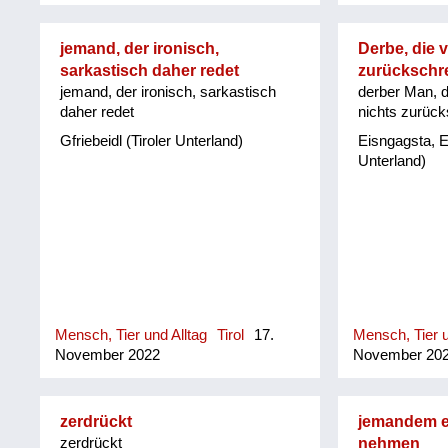
jemand, der ironisch,
Derbe, die v
sarkastisch daher redet
zurückschr
jemand, der ironisch, sarkastisch
derber Man, d
daher redet
nichts zurüc
Gfriebeidl (Tiroler Unterland)
Eisngagsta, E
Unterland)
Mensch, Tier und Alltag
Tirol
17.
Mensch, Tier u
November 2022
November 20
zerdrückt
jemandem ei
zerdrückt
nehmen