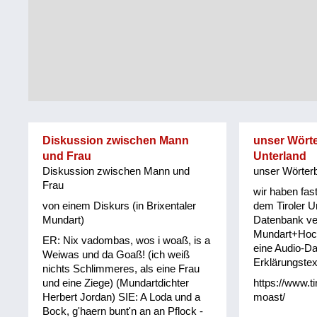
Tirol
Alltag
Vorarlberg
Schmankerln
und
Wien
Kulinarisches
Diskussion zwischen Mann
unser Wörte
und Frau
Unterland
Diskussion zwischen Mann und
unser Wörterb
Frau
wir haben fas
von einem Diskurs (in Brixentaler
dem Tiroler Un
Mundart)
Datenbank ve
Mundart+Hoc
ER: Nix vadombas, wos i woaß, is a
eine Audio-Da
Weiwas und da Goaß! (ich weiß
Erklärungstex
nichts Schlimmeres, als eine Frau
und eine Ziege) (Mundartdichter
https://www.t
Herbert Jordan) SIE: A Loda und a
moast/
Bock, g'haern bunt'n an an Pflock -