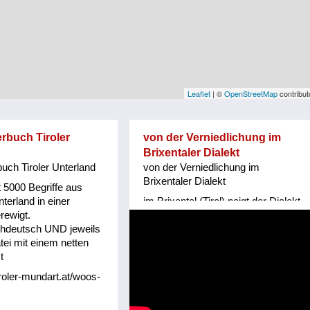
Leaflet
| ©
OpenStreetMap
contribut
rbuch Tiroler
von der Verniedlichung im
Brixentaler Dialekt
uch Tiroler Unterland
von der Verniedlichung im
Brixentaler Dialekt
t 5000 Begriffe aus
terland in einer
im Brixental (Tirol) neigt der Dialekt
rewigt.
zur Verniedlichung - Helene Bachler
hdeutsch UND jeweils
(Mitglied von www.tiroler-mundart.at
tei mit einem netten
hat dazu ein Gedicht gemacht
t
iroler-mundart.at/woos-