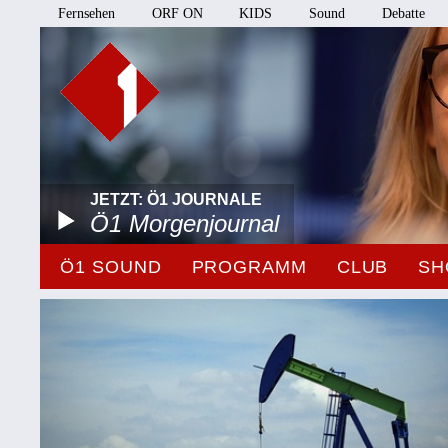
Fernsehen
ORF ON
KIDS
Sound
Debatte
JETZT: Ö1 JOURNALE
Ö1 Morgenjournal
Ö1 SOUND
PROGRAMM
CLUB
SH