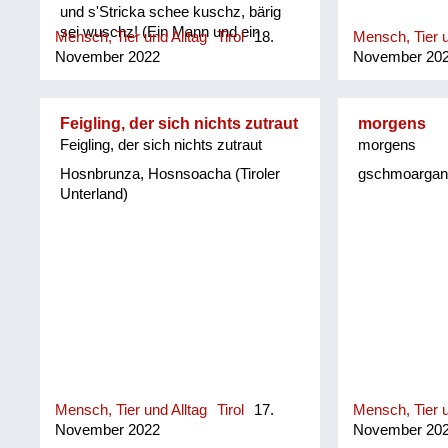
und s'Stricka schee kuschz, bärig
sei wuschz! (Ein Mann und ein
Mensch, Tier und Alltag
Tirol
18.
Mensch, Tier u
Ziegenbock, gehören mit einem
November 2022
November 20
Strick kurz angebunden an einen
Pflock, das wäre großartig!
(Mundartdichterin Helene Bachler)
Feigling, der sich nichts zutraut
morgens
Feigling, der sich nichts zutraut
morgens
Hosnbrunza, Hosnsoacha (Tiroler
gschmoarganzt
Unterland)
Mensch, Tier und Alltag
Tirol
17.
Mensch, Tier u
November 2022
November 20