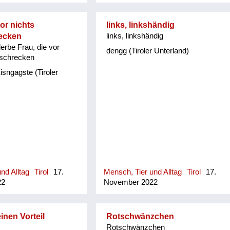
or nichts
links, linkshändig
ecken
links, linkshändig
erbe Frau, die vor
dengg (Tiroler Unterland)
kschrecken
isngagste (Tiroler
nd Alltag
Tirol
17.
Mensch, Tier und Alltag
Tirol
17.
22
November 2022
nen Vorteil
Rotschwänzchen
Rotschwänzchen