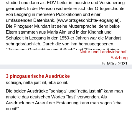
studiert und dann als EDV-Leiter in Industrie und Versicherung
gearbeitet. In der Pension widmete er sich der Ortsgeschichte
von Leogang in mehreren Publikationen und einer
umfassenden Datenbank. (www.ortsgeschichte-leogang.at).
Die Pinzgauer Mundart ist seine Muttersprache, denn beide
Eltern stammten aus Maria Alm und in der Kindheit und
Schulzeit in Leogang in den 1950-er Jahren war die Mundart
sehr gebräuchlich. Durch die von ihm herausgegebenen
"Pinzgauer Gschichten und Bräuch" und "Pinzgauer Reime,
Natur und Landwirtschaft
Sprüche und Kuchltips" der Maria Almer Mundartdichterin
Salzburg
Gretl Widauer (1999) wurde sein Interesse an dieser Sprache
5. März 2021
geweckt und dabei ein Lexikon mit 1500 Worten von ihm
erarbeitet. ...
3 pinzgauerische Ausdrücke
schiaga, netta just nit, eba do nit.
Die beiden Ausdrücke "schiaga" und "netta just nit" kann man
anstelle das deutschen Wortes "fast" verwenden. Als
Ausdruck oder Ausruf der Erstaunung kann man sagen "eba
do nit!"