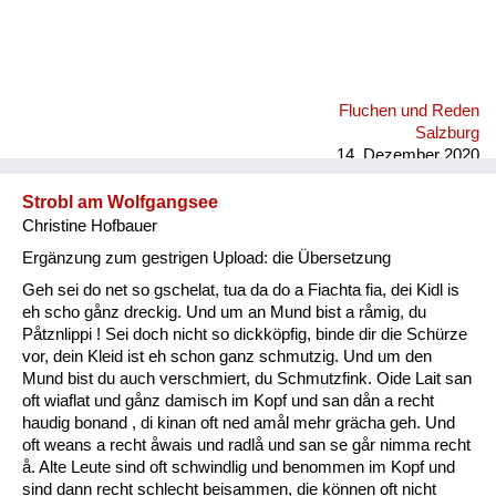
Fluchen und Reden
Salzburg
14. Dezember 2020
Strobl am Wolfgangsee
Christine Hofbauer
Ergänzung zum gestrigen Upload: die Übersetzung
Geh sei do net so gschelat, tua da do a Fiachta fia, dei Kidl is
eh scho gånz dreckig. Und um an Mund bist a råmig, du
Påtznlippi ! Sei doch nicht so dickköpfig, binde dir die Schürze
vor, dein Kleid ist eh schon ganz schmutzig. Und um den
Mund bist du auch verschmiert, du Schmutzfink. Oide Lait san
oft wiaflat und gånz damisch im Kopf und san dån a recht
haudig bonand , di kinan oft ned amål mehr grächa geh. Und
oft weans a recht åwais und radlå und san se går nimma recht
å. Alte Leute sind oft schwindlig und benommen im Kopf und
sind dann recht schlecht beisammen, die können oft nicht