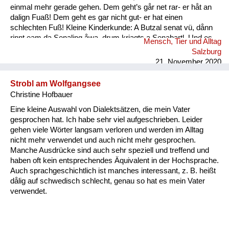
einmal mehr gerade gehen. Dem geht’s går net rar- er håt an
dalign Fuaß! Dem geht es gar nicht gut- er hat einen
schlechten Fuß! Kleine Kinderkunde: A Butzal senat vü, dånn
rinnt eam da Senaling åwa, drum kriagts a Senabartl. Und es
Mensch, Tier und Alltag
is a oft råmig um an Mund. Ein Baby speichelt viel, dann rinnt
Salzburg
ihm der Speichel runter, deshal...
21. November 2020
Strobl am Wolfgangsee
Christine Hofbauer
Eine kleine Auswahl von Dialektsätzen, die mein Vater
gesprochen hat. Ich habe sehr viel aufgeschrieben. Leider
gehen viele Wörter langsam verloren und werden im Alltag
nicht mehr verwendet und auch nicht mehr gesprochen.
Manche Ausdrücke sind auch sehr speziell und treffend und
haben oft kein entsprechendes Äquivalent in der Hochsprache.
Auch sprachgeschichtlich ist manches interessant, z. B. heißt
dålig auf schwedisch schlecht, genau so hat es mein Vater
verwendet.