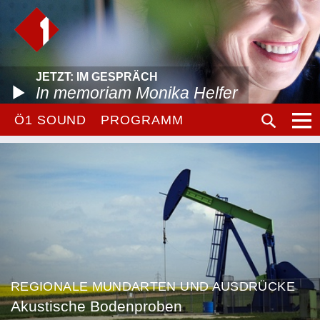
JETZT: IM GESPRÄCH
In memoriam Monika Helfer
Ö1 SOUND
PROGRAMM
REGIONALE MUNDARTEN UND AUSDRÜCKE
Akustische Bodenproben