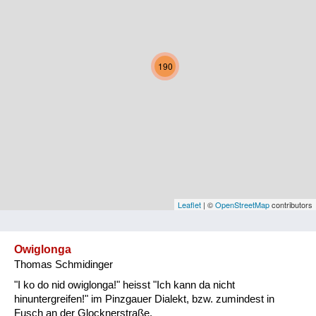
Kärnten
Niederösterreich
190
Oberösterreich
Salzburg
Steiermark
Tirol
Vorarlberg
Leaflet
| ©
OpenStreetMap
contributors
Wien
Owiglonga
Thomas Schmidinger
Kategorie
"I ko do nid owiglonga!" heisst "Ich kann da nicht
Natur und Landwirtschaft
hinuntergreifen!" im Pinzgauer Dialekt, bzw. zumindest in
Fusch an der Glocknerstraße.