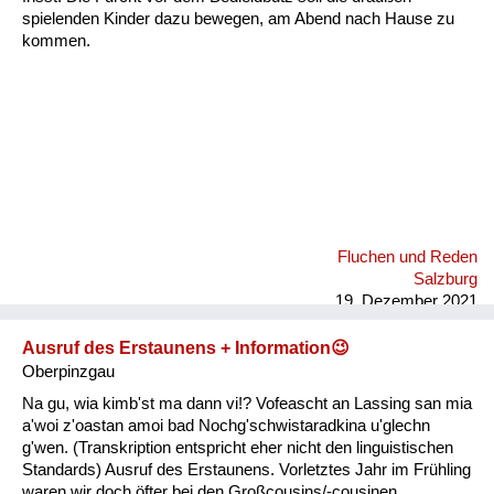
spielenden Kinder dazu bewegen, am Abend nach Hause zu
kommen.
Fluchen und Reden
Salzburg
19. Dezember 2021
Ausruf des Erstaunens + Information😉
Oberpinzgau
Na gu, wia kimb'st ma dann vi!? Vofeascht an Lassing san mia
a'woi z'oastan amoi bad Nochg'schwistaradkina u'glechn
g'wen. (Transkription entspricht eher nicht den linguistischen
Standards) Ausruf des Erstaunens. Vorletztes Jahr im Frühling
waren wir doch öfter bei den Großcousins/-cousinen