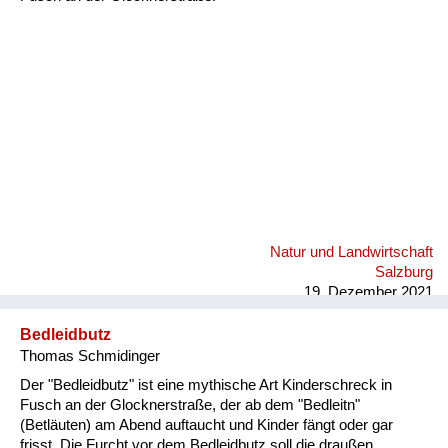
Fluchen und Reden
Mensch, Tier und Alltag
Schmankerln und
Kulinarisches
Natur und Landwirtschaft
Salzburg
19. Dezember 2021
Bedleidbutz
Thomas Schmidinger
Der "Bedleidbutz" ist eine mythische Art Kinderschreck in
Fusch an der Glocknerstraße, der ab dem "Bedleitn"
(Betläuten) am Abend auftaucht und Kinder fängt oder gar
frisst. Die Furcht vor dem Bedleidbutz soll die draußen