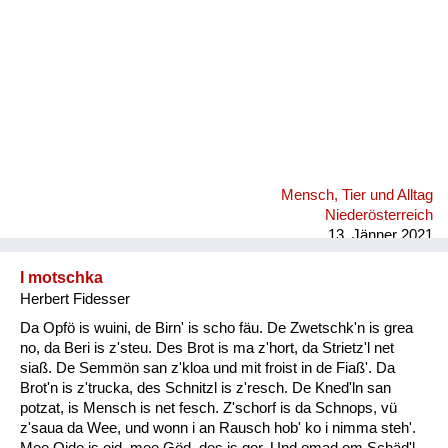
Mensch, Tier und Alltag
Niederösterreich
13. Jänner 2021
I motschka
Herbert Fidesser
Da Opfö is wuini, de Birn' is scho fäu. De Zwetschk'n is grea
no, da Beri is z'steu. Des Brot is ma z'hort, da Strietz'l net
siaß. De Semmön san z'kloa und mit froist in de Fiaß'. Da
Brot'n is z'trucka, des Schnitzl is z'resch. De Kned'ln san
potzat, is Mensch is net fesch. Z'schorf is da Schnops, vü
z'saua da Wee, und wonn i an Rausch hob' ko i nimma steh'.
Mee Oide is oid, mee Göd, des is gor. Und omad om Schäd'l