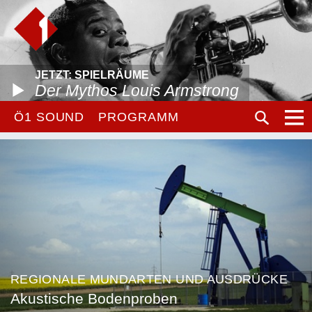
JETZT: SPIELRÄUME
Der Mythos Louis Armstrong
Ö1 SOUND
PROGRAMM
REGIONALE MUNDARTEN UND AUSDRÜCKE
Akustische Bodenproben