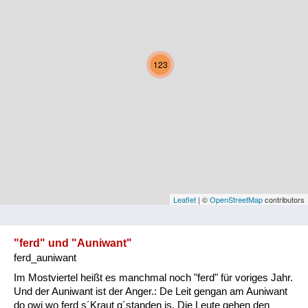
Kärnten
Niederösterreich
123
Oberösterreich
Salzburg
Steiermark
Tirol
Vorarlberg
Leaflet
| ©
OpenStreetMap
contributors
Wien
"ferd" und "Auniwant"
ferd_auniwant
Kategorie
Im Mostviertel heißt es manchmal noch "ferd" für voriges Jahr.
Natur und Landwirtschaft
Und der Auniwant ist der Anger.: De Leit gengan am Auniwant
do owi wo ferd s´Kraut g´standen is. Die Leute gehen den