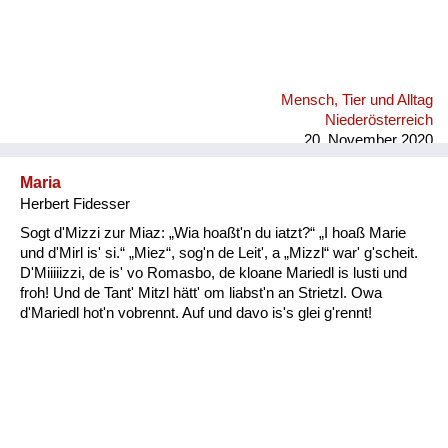
Mensch, Tier und Alltag
Niederösterreich
20. November 2020
Maria
Herbert Fidesser
Sogt d'Mizzi zur Miaz: „Wia hoaßt'n du iatzt?“ „I hoaß Marie
und d'Mirl is' si.“ „Miez“, sog'n de Leit', a „Mizzl“ war' g'scheit.
D'Miiiiizzi, de is' vo Romasbo, de kloane Mariedl is lusti und
froh! Und de Tant' Mitzl hätt' om liabst'n an Strietzl. Owa
d'Mariedl hot'n vobrennt. Auf und davo is's glei g'rennt!