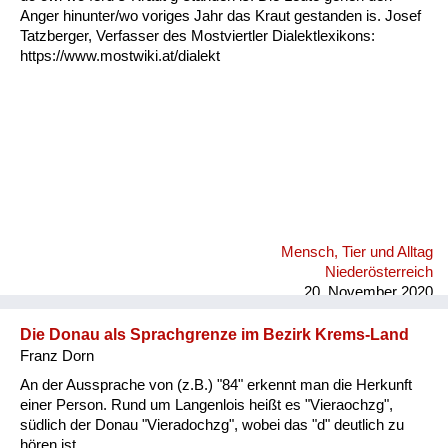
Fluchen und Reden
Anger hinunter/wo voriges Jahr das Kraut gestanden is. Josef
Tatzberger, Verfasser des Mostviertler Dialektlexikons:
https://www.mostwiki.at/dialekt
Mensch, Tier und Alltag
Schmankerln und
Kulinarisches
Mensch, Tier und Alltag
Niederösterreich
20. November 2020
Die Donau als Sprachgrenze im Bezirk Krems-Land
Franz Dorn
An der Aussprache von (z.B.) "84" erkennt man die Herkunft
einer Person. Rund um Langenlois heißt es "Vieraochzg",
südlich der Donau "Vieradochzg", wobei das "d" deutlich zu
hören ist.