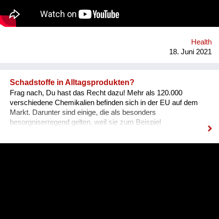
Health
18. Juni 2021
Schadstoffe in Alltagsprodukten?
Frag nach, Du hast das Recht dazu! Mehr als 120.000
verschiedene Chemikalien befinden sich in der EU auf dem
Markt. Darunter sind einige, die als besonders
besorgniserregend gelten, weil sie zum Beispiel
krebserzeugende, hormonell schädliche oder stark
umweltgefährdende Eigenschaften besitzen. Abgekürzt
werden sie als SVHCs bezeichnet (Substances of Very High
Concern). Sie können auch in Spielzeug, Textilien, Schuhen
und anderen Alltagsprodukten enthalten sein.
Konsument*innen haben das Recht, darüber Auskunft zu
bekommen. Hersteller und Händler müssen sie informieren,
wenn ein SVHCs in einem Produkt in einer Konzentration von
mehr als 0,1 % enthalten ist. Diese Auskunft muss spätestens