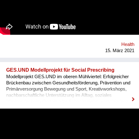
precarious working conditions. We have set up a regenerative
rubber initiative in which we are working together with farmers
in Southern Thailand, sourcing rubber grown in agroforestry
systems, providing a guaranteed purchase and premium price.
Health
15. März 2021
GES.UND Modellprojekt für Social Prescribing
Modellprojekt GES.UND im oberen Mühlviertel: Erfolgreicher
Brückenbau zwischen Gesundheitsförderung, Prävention und
Primärversorgung Bewegung und Sport, Kreativworkshops,
nachbarschaftliche Unterstützung im Alltag, soziales
Miteinander beim Garteln oder Schachspielen, verschiedene
Themen-Cafés und Stammtische, um sich auszutauschen –
mit vielfältigen Angeboten stärkt das Modellprojekt GES.UND
die Gesundheitsförderung und Prävention in und rund um
Haslach an der Mühl in Oberösterreich. Oder vielmehr: Mit
den Expertinnen und Experten verbessern die Menschen ihre
eigene Gesundheitskompetenz, denn die Projekte werden