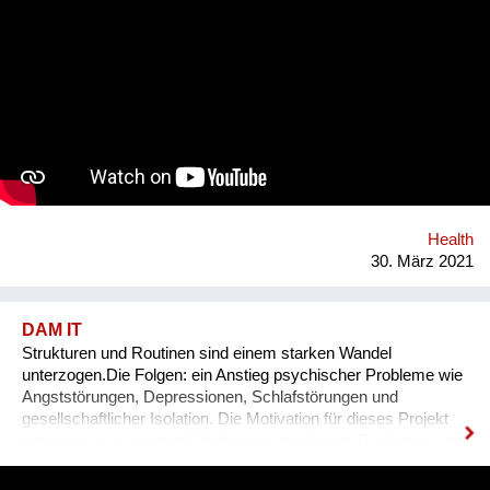
aus? Lasst uns eine Ideensammlung von MOHDys machen -
kann auch gut im Werksunterricht für Schüler kreiert werden.
Die Sammlung von Ideen soll zuerst online und dann wenn
erlaubt auch als Fest der Freude à la "BRING YOUR MOHDy"
realisiert werden - IMMER unter Einhaltung der gesetzlichen
Bestimmungen! Der Reinerlös geht an soziale Vereine. Damit
möchten wir unsere menschlichen Fähigkeiten wie Kreativität
und Humor feiern und auf das Thema psychische Gesundheit
während der Covid-Krise aufmerksam machen!
Health
30. März 2021
DAM IT
Strukturen und Routinen sind einem starken Wandel
unterzogen.Die Folgen: ein Anstieg psychischer Probleme wie
Angststörungen, Depressionen, Schlafstörungen und
gesellschaftlicher Isolation. Die Motivation für dieses Projekt
entsprang aus eigenen Erfahrungen mit diesen Problemen und
den unzureichenden angebotenen Lösungen.DAM IT wird
dabei eine leistbare und ansprechende Hilfestellung darstellen