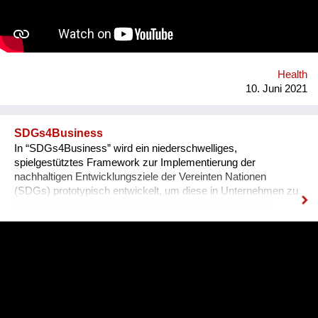
discreet - so that no one will be outed or put in danger. To top it
all off, we plan to include gamification and "modern" ways of
conveying the information (videos, games, memes, jokes) in
addition to the more traditional paragraphs and articles. There
may be many apps and books on Sexual Education, but very
few are By Teenagers For Teenagers...
Health
10. Juni 2021
SDGs4Business
In “SDGs4Business” wird ein niederschwelliges,
spielgestütztes Framework zur Implementierung der
nachhaltigen Entwicklungsziele der Vereinten Nationen
(SDGs) prototypisch entwickelt, um diese in Unternehmen zu
den Mitarbeiter*innen zu bringen. Ausgehend von einem
kurzweiligen Mobile Game, welches einen Einblick in eine
idealtypische Version eines Unternehmens bietet, das bereits
wesentliche Schritte in Richtung Nachhaltigkeit gesetzt hat,
werden spezifische Umsetzungsstrategien samt
Impactabschätzung unter geringem bis überschaubarem
Ressourcenaufwand abgeleitet und in einer interaktiven Matrix
im Kontext der SDGs dargestellt.