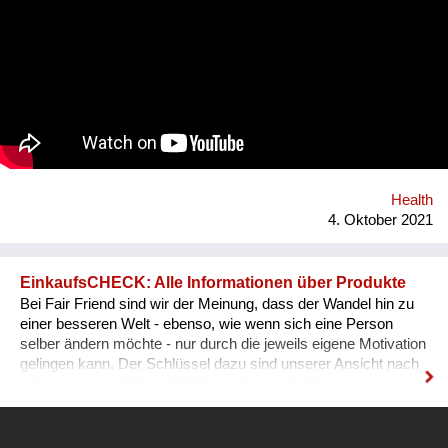
und durch ein Wiener Startup entwickelt. DAM IT ist eine
Kombination aus Gesundheits-App und Computerspiel und
wirkt durch den Aufbau von Tagesstrukturen auf verspielte
Weise präventiv gegen psychische Probleme. Was uns
hervorhebt ist die Verbindung von digitaler und analoger Welt.
Ein digitaler Biber nimmt die User an der Hand, führt sie mit
einfachen Aufgaben zurück zu einem ausgewogenen
Lebensstil.
Health
4. Oktober 2021
EinkaufsCHECK: Alle Informationen über Produkte
Bei Fair Friend sind wir der Meinung, dass der Wandel hin zu
einer besseren Welt - ebenso, wie wenn sich eine Person
selber ändern möchte - nur durch die jeweils eigene Motivation
gelingen kann. Der Schlüssel dazu sind unserer Ansicht nach
Informationen. Bildung hilft Menschen mehr Dinge zu
verstehen und besser zu leben. Informationen führen zu dem
gleichen Ergebnis. Je mehr ein Mensch weiß, desto besser
kann er seine Entscheidungen treffen. Viele Menschen