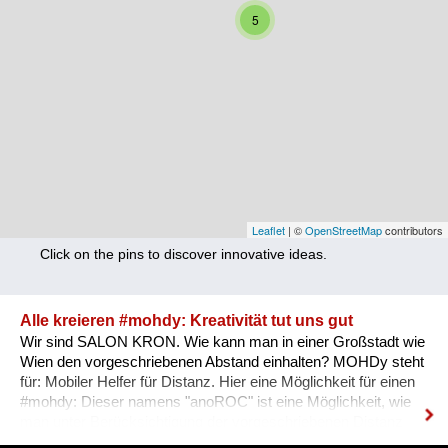
Nutrition
5
Health
Climate Innovation
Culture
Social
Technology
Leaflet
| ©
OpenStreetMap
contributors
Click on the pins to discover innovative ideas.
Economics
Other
Alle kreieren #mohdy: Kreativität tut uns gut
Wir sind SALON KRON. Wie kann man in einer Großstadt wie
+ Entries in English only
Wien den vorgeschriebenen Abstand einhalten? MOHDy steht
für: Mobiler Helfer für Distanz. Hier eine Möglichkeit für einen
#mohdy​: Dieser namens "anoROC"​​ ist eine Möglichkeit, wie
man unter Berücksichtigung der vorgeschriebenen Distanz
sogar "disTANZEN" kann. Wie sieht Dein persönlicher #mohdy​