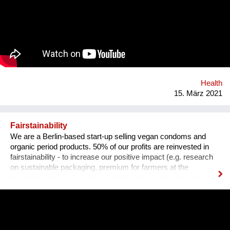
um diesen Zustand zu ändern und bieten eine kreislauffähige
Alternative zu synthetischen Gummibändern. eco * fair * lovely
Webseite: https://premium-haberdashery.de Facebook:
https://www.facebook.com/CHARLEorganic Instagram:
https://www.instagram.com/charle_premium_haberdashery/
Health
15. März 2021
Fairstainability
We are a Berlin-based start-up selling vegan condoms and
organic period products. 50% of our profits are reinvested in
fairstainability - to increase our positive impact (e.g. research
on sustainable packaging, premium for farmers at the
beginning of our value chain) and reduce the negative impact
we have with our operations (e.g. CO2 footprint, plastic
pollution). One major field of action is in our value chains.
Natural rubber (the material our condoms are made of) is
grown on over 14 million hectars world wide, mainly in
monocultures, often of deforested land under sometimes