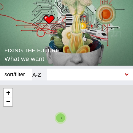
FIXING THE FUTURE
What we want
sort/filter
A-Z
New
+
−
Category
Education
3
Corona