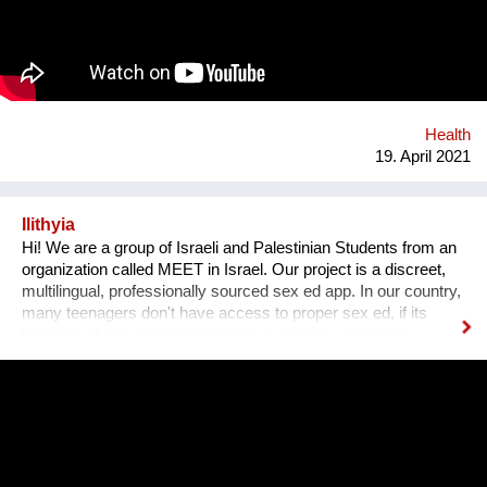
immer gemeinsam mit ihnen umgesetzt oder nach ihren
Bedürfnissen entwickelt. Dabei arbeiten wir von PROGES mit
dem innovativen Social-Prescribing-Ansatz der in diesem
österreichischen Modellprojekt durch systemisches und
individuelles "Link-Working" zwischen Primärversorgung,
Gesundheitsförderungs- und Präventionsangeboten und
Health
sozialen Bedürfnissen der Menschen in der Re...
19. April 2021
Ilithyia
Hi! We are a group of Israeli and Palestinian Students from an
organization called MEET in Israel. Our project is a discreet,
multilingual, professionally sourced sex ed app. In our country,
many teenagers don't have access to proper sex ed, if its
because of the cultural and religious barriers, or simply
because it isn't taught properly at schools. While anyone can
go on the internet and look up some questions, not all the
answers will be correct, and some may even be harmful. Our
App will tackle the informational problem by using
professionals as our sources, will be multilingual so that
anyone no matter their language may understand it, and