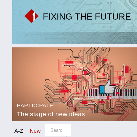
FIXING THE FUTURE
PARTICIPATE!
The stage of new ideas
sort/filter
A-Z
New
Category