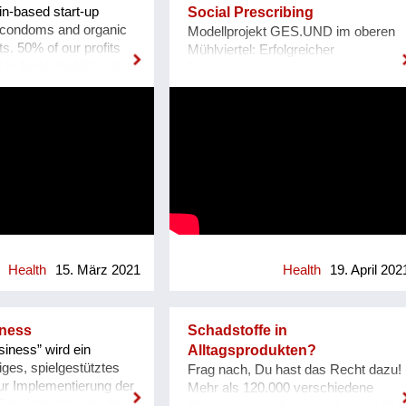
ise präventiv gegen
oft die Möglichkeit, alle für ein
in-based start-up
Social Prescribing
robleme. Was uns
informiertes Handeln notwendigen
n condoms and organic
Modellprojekt GES.UND im oberen
t die Verbindung von
Informationen verfügbar zu haben.
s. 50% of our profits
Mühlviertel: Erfolgreicher
analoger Welt. Ein
Mit der EinkaufsCHECK App stellen
in fairstainability - to
Brückenbau zwischen
r nimmt die User an der
wir Menschen alle Informationen zur
ositive impact (e.g.
Gesundheitsförderung, Prävention
e mit einfachen
Verfügung, die es für die
ustainable packaging,
und Primärversorgung Bewegung
ück zu einem
Lebensmittel, Kosmetik und
armers at the beginning
und Sport, Kreativworkshops,
 Lebensstil.
Haushaltsprodukte gibt, die sie im
chain) and reduce the
nachbarschaftliche Unterstützung im
Alltag kaufen und nutzen. Für uns
ct we have with our
Alltag, soziales Miteinander beim
hat es dabei oberste Priorität, dass
g. CO2 footprint,
Garteln oder Schachspielen,
die Menschen durch unsere App
on). One major field of
verschiedene Themen-Cafés und
unabhängige und objektive
ur value chains. Natural
Stammtische, um sich
Informationen erhalten, auf die sie
aterial our condoms
auszutauschen – mit vielfältigen
sich verlassen können. Be...
is grown on over 14
Angeboten stärkt das Modellprojekt
s world wide, mainly in
GES.UND die
Health
15. März 2021
Health
19. April 202
 often of deforested
Gesundheitsförderung und
ometimes precarious
Prävention in und rund um Haslach
tions. We have set up
an der Mühl in Oberösterreich. Oder
ness
Schadstoffe in
rubber initiative in
vielmehr: Mit den Expertinnen und
iness” wird ein
Alltagsprodukten?
working together with
Experten verbessern die Menschen
iges, spielgestütztes
Frag nach, Du hast das Recht dazu!
uthern Thailand,
ihre eigene Gesundheitskompetenz,
r Implementierung der
Mehr als 120.000 verschiedene
er grown in
denn die Projekte werden immer
Entwicklungsziele der