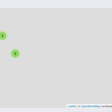
3
5
Leaflet
| ©
OpenStreetMap
contribut