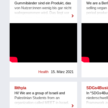
verspielte We
wenn erlaubt auch als Fest der
Gummibänder sind ein Produkt, das
We are a Berl
psychische P
Freude à la "BRING YOUR
von Nutzer:innen wenig bis gar nicht
selling vega
hervorhebt is
MOHDy" realisiert werden - IMMER
wahrgenommen wird. Das liegt vor
period product
digitaler und 
unter Einhaltung der gesetzlichen
allem daran, dass man diese Bänder
are reinvested 
digitaler Bibe
Bestimmungen! Der Reinerlös geht
im Endprodukt häufig nicht sieht. Sie
increase our p
Hand, führt si
an soziale Vereine. Damit möchten
befinden sich eingearbeitet in
research on s
Aufgaben zur
wir unsere menschlichen
Kleidung, Sportswear, Schuhen,
premium for f
ausgewogenen
Fähigkeiten wie Kreativität und
aber auch in anderen Produkten des
of our value 
Humor feiern und auf das Thema
täglichen Bedarfs wie zum Beispiel
negative impa
psychische Gesundheit während der
Haarschmuck, Spielzeug oder
operations (e.
Covid-Krise aufmerksam machen!
Notizbüchern. Wusstest du, dass
plastic polluti
selbst bei biozertifizierter Kleidung,
action is in o
Kurzwaren wie zum Beispiel
rubber (the m
Gummibänder nicht zwingend
are made of) 
nachhaltig sein müssen? Wir sind im
million hectar
Health
15. März 2021
Jahr 2012 angetreten, um diesen
monocultures,
Zustand zu ändern und bieten eine
land under s
kreislauffähige Alternative zu
working condi
Ilithyia
SDGs4Busi
synthetischen Gummibändern. eco *
a regenerative 
Hi! We are a group of Israeli and
In “SDGs4Bus
fair * lovely Webseite:
which we are 
Palestinian Students from an
niederschwell
https://premium-haberdashery.de
farmers in So
organization called MEET in Israel.
Framework zu
Facebook:
sourcing rubb
Our project is a discreet, multilingual,
nachhaltigen 