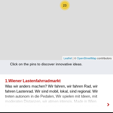
Nutrition
23
Health
Climate Innovation
Culture
Social
Technology
Leaflet
| ©
OpenStreetMap
contributors
Click on the pins to discover innovative ideas.
Economics
Other
1.Wiener Lastenfahrradmarkt
Was wir anders machen? Wir fahren, wir fahren Rad, wir
+ Entries in English only
fahren Lastenrad. Wir sind mobil, lokal, sind regional. Wir
treten autonom in die Pedalen, Wir spielen mit Ideen, mit
moderaten Distanzen, wir atmen intensiv. Made in Wien
Favoriten - jeden 3. Sonntag im Monat: der 1. Mobile Wiener
Lastenfahrrad-Markt, Bloch Bauer Promenade 28,