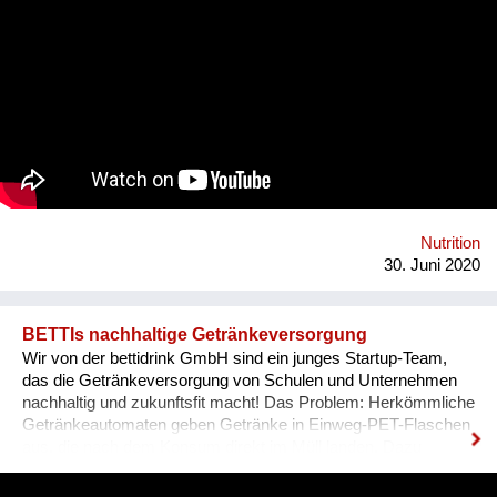
Sonnwendviertel auf dem Vorplatz des Grätzelmixers, auch
bikes & rails mit dabei. wir schaffen öffentlichen Raum,
experimentieren Mikroökonomie. Wir leben neue Stadt, sind
widerständig, erforschen neue Ökologien, Wir spinnen kreative
Netze & Werke. Wir öffnen uns dem Unbekannten: Kunst,
slow Food, solar, Selbst-Versorgung, urban green, care&repair,
Tausch und Handel, Geschenk und Wert. Wir schwitzen und
kühlen uns im Wind. Wir fahren und geniessen. Homepage:
https://esel.at/termin/106078/1-mobiler-wiener-lastenfahrrad-
markt
Nutrition
30. Juni 2020
BETTIs nachhaltige Getränkeversorgung
Wir von der bettidrink GmbH sind ein junges Startup-Team,
das die Getränkeversorgung von Schulen und Unternehmen
nachhaltig und zukunftsfit macht! Das Problem: Herkömmliche
Getränkeautomaten geben Getränke in Einweg-PET-Flaschen
aus, die nach dem Konsum direkt im Müll landen. Dazu
kommt ein hoher Kühl- & Transportaufwand. BETTI - wie wir
unseren Automaten liebevoll nennen - macht das gänzlich