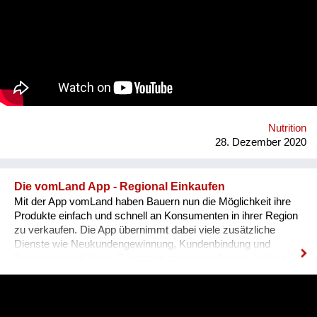
Blasen platzen, Vorurteile werden abgebaut. Ganz nebenbei
lernt man auch spannende Menschen kennen, erfährt viel über
Anbau- und Herstellungsverfahren und kommt beim Lesen
und Reinhören auf neue Ideen. B2P ist die Plattform für
Podcasts, Reportagen und unterschiedliche Perspektiven rund
um Essen, Menschen und Landwirtschaft. Website:
https://www.bauertothepeople.at/ Instagram:
https://www.instagram.com/bauertothepeople/ Facebook:
https://www.facebook.com/bauertothepeople.at
Nutrition
28. Dezember 2020
Die vomLand App - Regional Einkaufen
Mit der App vomLand haben Bauern nun die Möglichkeit ihre
Produkte einfach und schnell an Konsumenten in ihrer Region
zu verkaufen. Die App übernimmt dabei viele zusätzliche
Dienste wie Neukundengewinnung, Kundenbindung und
Bewusstseinsbildung. Zusätzlich zeigen wir Bauern laufend
über die App wie sie ihr Angebot für ihre Region optimieren
können. Damit wollen wir Bauern vernetzen, mit ihren Kunden
in der Region verbinden und somit etwas gegen das
Bauernsterben unternehmen.