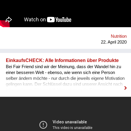
Nutrition
22. April 2020
EinkaufsCHECK: Alle Informationen über Produkte
Bei Fair Friend sind wir der Meinung, dass der Wandel hin zu
einer besseren Welt - ebenso, wie wenn sich eine Person
selber ändern möchte - nur durch die jeweils eigene Motivation
gelingen kann. Der Schlüssel dazu sind unserer Ansicht nach
Informationen. Bildung hilft Menschen mehr Dinge zu
verstehen und besser zu leben. Informationen führen zu dem
gleichen Ergebnis. Je mehr ein Mensch weiß, desto besser
kann er seine Entscheidungen treffen. Viele Menschen
möchten bereits gesünder und umweltbewusster leben.
Diesen Menschen fehlt jedoch oft die Möglichkeit, alle für ein
informiertes Handeln notwendigen Informationen verfügbar zu