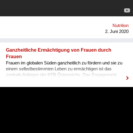
um diese dann auf dem eigenen Bauernhof zu demonstrieren.
Für eine regenerative Landwirtschaft, die uns nicht nur ernährt,
sondern den Planeten Erde und die Menschen jetzt und in
Zukunft gesund erhält. Links: Website: www.grandfarm.at
Facebook: https://www.facebook.com/GRAND-GARTEN-
Nutrition
106760180726484/?modal=admin_todo_tour Instagramm:
2. Juni 2020
@grandgarten
Ganzheitliche Ermächtigung von Frauen durch
Frauen
Frauen im globalen Süden ganzheitlich zu fördern und sie zu
einem selbstbestimmten Leben zu ermächtigen ist das
zentrale Anliegen der KFB Österreichs. Das Engagement
tausender Frauen und auch Männer in Österreich unterstützt
Fraueninitiativen weltweit. So auch das Projekt CASS in
Indien, wo der Bergbau Lebensgrundlagen zerstört. Indigene
Familien werden enteignet und müssen ein Leben in Armut
führen. Projektleiterin Bina Stanis ermutigt die Bevölkerung,
sich für ihre Rechte einzusetzen. Mit modernen Methoden und
traditionellem Wissen gelingt es, Böden fruchtbar zu machen.
Männer und Frauen arbeiten gemeinsam an einer
lebensbejahenden Gemeinschaft, geben einer ganzen Region