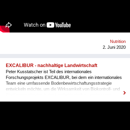
einer digitalen Plattform für Stadtgärnter*innen liefern.
Homepage: www.fibl.org
Nutrition
2. Juni 2020
EXCALIBUR - nachhaltige Landwirtschaft
Peter Kusstatscher ist Teil des internationales
Forschungsprojekts EXCALIBUR, bei dem ein internationales
Team eine umfassende Bodenbewirtschaftungsstrategie
entwickeln möchte, um die Wirksamkeit von Biokontroll- und
Biodüngemethoden in der Landwirtschaft zu verbessern.
https://www.excaliburproject.eu/