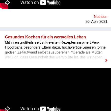
Hoffnung und legen so den Grundstein für eine lebenswerte
Zukunft. Bei jährlichen Besuchen in Österreich können viele
Menschen die Arbeit unserer Partner*innen persönlich kennen
lernen. Beim gemeinsamen Plaudern und Kochen werden
Nutrition
Begegnungen möglich, die Lebenswelten näher
20. April 2021
zusammenrücken und uns voneinander le...
Gesundes Kochen für ein wertvolles Leben
Mit ihren großteils selbst kreierten Rezepten inspiriert Vera
Hood ganz besonders Eltern dazu, hochwertige Speisen, ohne
großen Zeitaufwand selbst zuzubereiten. “Gerade als Mutter
weiß ich, dass Gesundheit das wertvollste ist, das wir haben.
Leider sind die meisten typisch gesunden Rezepte entweder
sehr aufwändig, oder werden von Kindern abgelehnt. Ich zeige
mit meinen Rezepten, dass gesunde Ernährung weder
kompliziert, noch besonders aufwändig sein muss.” so die
Jungs-Mutter eines 4- und eines 2-jährigen über ihren Blog.
Um ihre LeserInnen durch die Corona-Krise zu helfen, hat sie
spontan Instagram-Live-Kochworkshops ins Leben gerufen.
Sie verrät Tipps- und Tricks aus ihrer Küche und lässt an der
Auswahl ihrer wertvollen Zutaten teilhaben. Durch die Live-
Chat Funktion haben die TeilnehmerInnen die Möglichkeit,