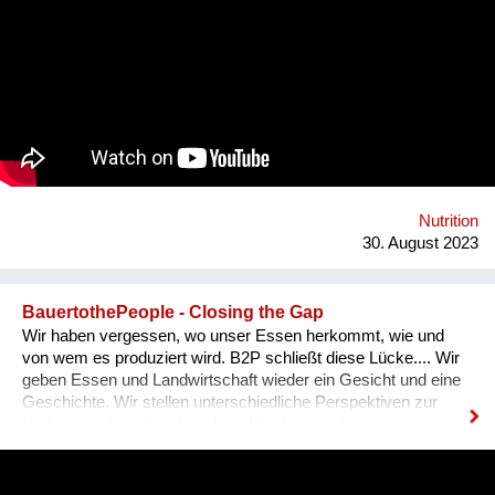
anders! Bei BETTI befüllt man die eigene Mehrwegflasche mit
dem Getränk seiner Wahl und verzichten so zu 100% auf
Einweg-Verpackungen. Ganz nebenbei braucht BETTI nur
rund 1/3 des Energiebedarfs eines herkömmlichen
Getränkeautomaten, da erst direkt bei der Abfüllung gekühlt
wird. Weiters reduzieren sich die Transportlasten massiv
durch die Verwendung und Aufbereitung des standorteigenen
Leitungswassers und die Mischung des Getränks direkt im
Automaten. Dazu bieten wir Unternehmen günstige
Pauschalmodelle an, um mittels kostenlosen Getränken den
Nutrition
eigenen MitarbeiterInnen Wertschätzung zu ze...
30. August 2023
BauertothePeople - Closing the Gap
Wir haben vergessen, wo unser Essen herkommt, wie und
von wem es produziert wird. B2P schließt diese Lücke.... Wir
geben Essen und Landwirtschaft wieder ein Gesicht und eine
Geschichte. Wir stellen unterschiedliche Perspektiven zur
Verfügung, damit Nachdenken, Urteilen und Konsumieren
wieder bewusster stattfinden kann.
#durchsredenkommendieleutzam. Durch den Dialog entstehen
neue Sichtweisen und so ein Verständnis füreinander. Unsere