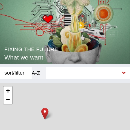
FIXING THE FUTURE
What we want
sort/filter
A-Z
New
+
−
Category
Education
Corona