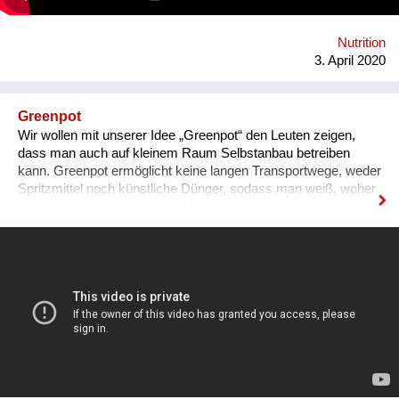
direkt Fragen zu stellen und sich in einer Zeit von "Social-
Distancing" online zu verbinden. Homepage:
www.verahood.com https://Instagram:
Nutrition
www.instagram.com/vera_hood/
3. April 2020
Greenpot
Wir wollen mit unserer Idee „Greenpot“ den Leuten zeigen,
dass man auch auf kleinem Raum Selbstanbau betreiben
kann. Greenpot ermöglicht keine langen Transportwege, weder
Spritzmittel noch künstliche Dünger, sodass man weiß, woher
sein Lebensmittel kommt. So kann jeder von uns dazu
beitragen, unsere Umwelt zu retten.