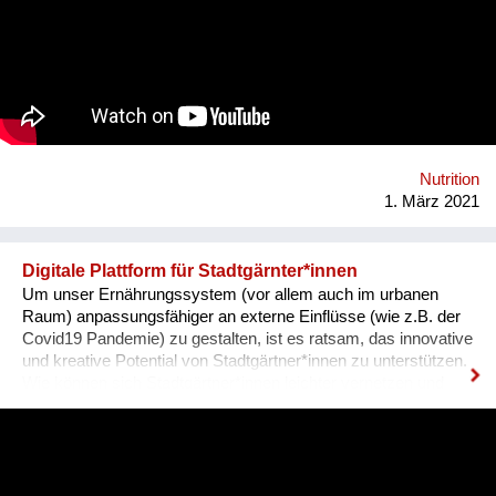
Nutrition
1. März 2021
Digitale Plattform für Stadtgärnter*innen
Um unser Ernährungssystem (vor allem auch im urbanen
Raum) anpassungsfähiger an externe Einflüsse (wie z.B. der
Covid19 Pandemie) zu gestalten, ist es ratsam, das innovative
und kreative Potential von Stadtgärtner*innen zu unterstützen.
Wie können sich Stadtgärtner*innen leichter vernetzen und
austauschen? Was leistet Gemüse - in Gemeinschaftsgärten
oder auf Balkonen produziert - für Umwelt, Klima und
Gesellschaft und wie kann diese Leistung sichtbar gemacht
werden? Antworten auf diese Fragen möchte das FiBL
Österreich (Forschungsinstitut für biologischen Landbau) mit