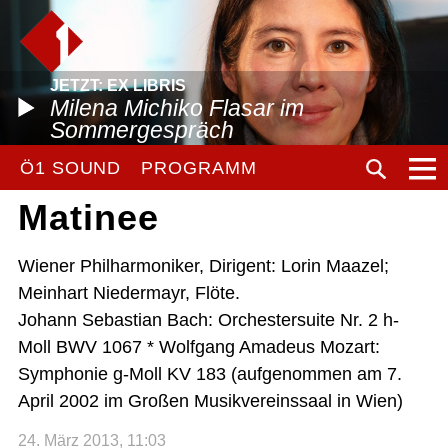
JETZT: EX LIBRIS
Milena Michiko Flasar im
Sommergespräch
Ö1 SOUND
PROGRAMM
Matinee
Wiener Philharmoniker, Dirigent: Lorin Maazel;
Meinhart Niedermayr, Flöte.
Johann Sebastian Bach: Orchestersuite Nr. 2 h-
Moll BWV 1067 * Wolfgang Amadeus Mozart:
Symphonie g-Moll KV 183 (aufgenommen am 7.
April 2002 im Großen Musikvereinssaal in Wien)
24. März 2013, 11:03