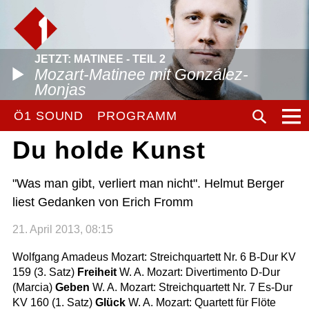
JETZT: MATINEE - TEIL 2
Mozart-Matinee mit González-
Monjas
Ö1 SOUND
PROGRAMM
Du holde Kunst
"Was man gibt, verliert man nicht". Helmut Berger
liest Gedanken von Erich Fromm
21. April 2013, 08:15
Wolfgang Amadeus Mozart: Streichquartett Nr. 6 B-Dur KV
159 (3. Satz)
Freiheit
W. A. Mozart: Divertimento D-Dur
(Marcia)
Geben
W. A. Mozart: Streichquartett Nr. 7 Es-Dur
KV 160 (1. Satz)
Glück
W. A. Mozart: Quartett für Flöte