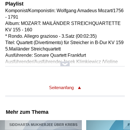
Playlist
Komponist/Komponistin: Wolfgang Amadeus Mozart/1756
- 1791
Album: MOZART: MAILÄNDER STREICHQUARTETTE
KV 155 - 160
* Rondo. Allegro grazioso - 3.Satz (00:02:35)
Titel: Quartett (Divertimento) für Streicher in B-Dur KV 159
5.Mailänder Streichquartett
Ausführende: Sonare Quartett Frankfurt
Ausführender/Ausführende: Jacek Klimkiewicz /Violine
Ausführender/Ausführende: Laurentius Bonitz /Violine
Ausführender/Ausführende: Hideko Kobayashi /Viola
Ausführender/Ausführende: Emil Klein /Violoncello
Länge: 02:38 min
Seitenanfang
Label: Claves 50-8916
Komponist/Komponistin: Wolfgang Amadeus Mozart/1756
Mehr zum Thema
- 1791
Bearbeiter/Bearbeiterin: Erik Smith /Bearbeitung
SIDDHARTA MUKHERJEE ÜBER KREBS
F
Album: MOZART EDITION / VOL.45: RARITÄTEN