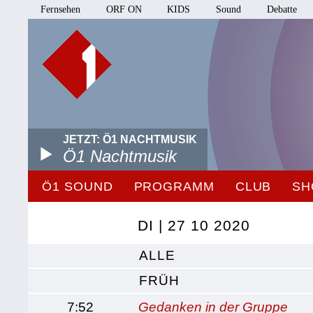
Fernsehen
ORF ON
KIDS
Sound
Debatte
JETZT: Ö1 NACHTMUSIK
Ö1 Nachtmusik
Ö1 SOUND
PROGRAMM
CLUB
SH
DI | 27 10 2020
ALLE
FRÜH
7:52
Gedanken in der Gruppe