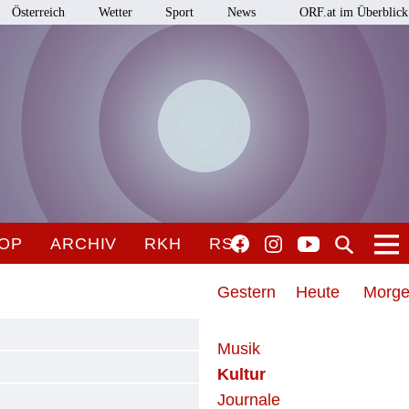
Österreich
Wetter
Sport
News
ORF.at im Überblick
OP
ARCHIV
RKH
RSO
Gestern
Heute
Morg
Musik
Kultur
Journale