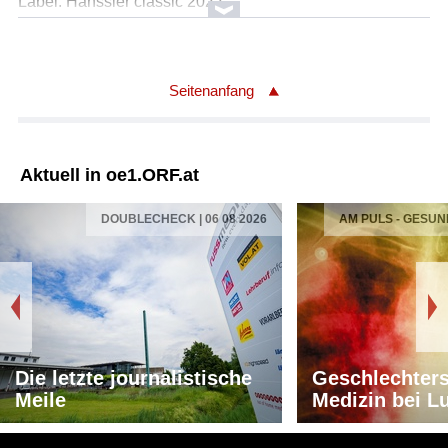
Label: Hänssler classic 2022
Urheber/Urheberin: Maria Bach
Titel: II Romanze aus der Cellosonate c moll 1924
Ausführender/Ausführende: Oliver Triendl
Seitenanfang
Alexander Hülshoff, Cello
Länge: 06:15 min
Label: Hänssler classic 2022
Aktuell in oe1.ORF.at
Urheber/Urheberin: Maria Bach
DOUBLECHECK | 06 08 2026
AM PULS - GESUN
Titel: Suite für Cello Solo Praeludium
Ausführender/Ausführende: Alexander Hülshoff, Cello
Länge: 04:13 min
Label: Hänssler classic 2022
Die letzte journalistische
Geschlechters
Meile
Medizin bei L