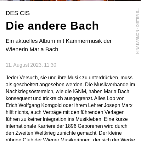
I
N
A
K
A
R
M
O
N
-
D
I
E
T
E
R
C
H
O
L
N
Z
DES CIS
S
Die andere Bach
Ein aktuelles Album mit Kammermusik der
Wienerin Maria Bach.
11. August 2023, 11:30
Jeder Versuch, sie und ihre Musik zu unterdrücken, muss
als gescheitert angesehen werden. Die Musikverbände im
Nachkriegsösterreich, wie die IGNM, haben Maria Bach
konsequent und trickreich ausgegrenzt. Alles Lob von
Erich Wolfgang Korngold oder ihrem Lehrer Joseph Marx
hilft nichts, auch Verträge mit den führenden Verlagen
führen zu keiner Integration ins Musikleben. Eine kurze
internationale Karriere der 1896 Geborenen wird durch
den Zweiten Weltkrieg zunichte gemacht. Der kleine
rührige Club der Wiener Musikerinnen, der sich der Werke