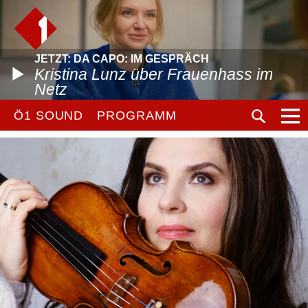
JETZT: DA CAPO: IM GESPRÄCH
Kristina Lunz über Frauenhass im
Netz
Ö1 SOUND
PROGRAMM