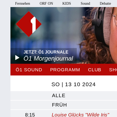
Fernsehen
ORF ON
KIDS
Sound
Debatte
JETZT: Ö1 JOURNALE
Ö1 Morgenjournal
Ö1 SOUND
PROGRAMM
CLUB
SH
SO | 13 10 2024
ALLE
FRÜH
8:15
Louise Glücks "Wilde Iris"