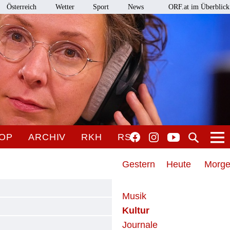
Österreich
Wetter
Sport
News
ORF.at im Überblick
OP
ARCHIV
RKH
RSO
Gestern
Heute
Morg
Musik
Kultur
Journale