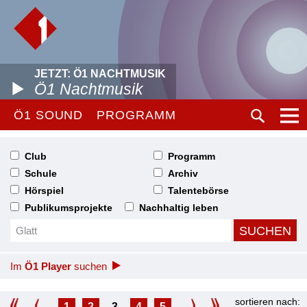
JETZT: Ö1 NACHTMUSIK
Ö1 Nachtmusik
Ö1 SOUND
PROGRAMM
Club
Programm
Schule
Archiv
Hörspiel
Talentebörse
Publikumsprojekte
Nachhaltig leben
Im
Ö1 Player
suchen
sortieren nach:
1
2
3
4
5