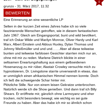
0
grunzo - 31. März 2017, 11:32
BEWERTEN
Eine Erinnerung an eine wesentliche LP
Selten in der kurzen Zeit eines Jahres habe ich so viele
faszinierende Menschen getroffen, wie in diesem fantastischen
Jahr 1967. Gleich am Eingangsportal, bunt und wild bevölkert,
traf ich Oskar Wilde und Marilyn Monroe, Oliver Hardy und Karl
Marx, Albert Einstein und Aldous Huxley, Dylan Thomas und
Johnny Weißmüller und und und…….Aber all diese teilweise
bunten und teilweise farblosen Gesichter starrten mich nur an,
ohne mit mir zu reden. Marlene Dietrich blickte in einer
seltsamen Erwartungshaltung aus einem gelbseidenen
Hosenanzug zu mir rüber, Alastair Crowley versuchte mich zu
hypnotisieren, Dr. Livingstone starrte unverwandt in etwas, das
er unmöglich einen afrikanischen Himmel nennen konnte. Doch
ich ließ die schweigende Schar hinter mir.
Plötzliche Stille. Nur von einem leisen Gekratze unterbrochen.
Natürlich werde ich die Show genießen. Und dann traf ich Billy
Shears. Er eröffnete mir, gänzlich ohne Larmoyanz und eher
trocken, nicht besonders bewegt, wie wichtig es sei gute
Freunde zu haben. Aber das habe ich mir so ähnlich schon