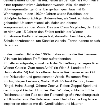
gemeinsamen Kindern in Reichenau an der Rax. Wir wohnten in
einer repräsentativen Jahrhundertwende-Villa, die meiner
Schwiegermutter gehörte. Ein geräumiges Haus mit fünf
Wohnungen. In den 1960er Jahren wurde Barabbas, der
Schöpfer farbenprächtiger Bilderwelten, als Senkrechtstarter
gehandelt. Unkonventionell als Maler und ebenso
kompromisslos in der Musik: Das war Claus Mayrhofer, der 1958
im Alter von 15 Jahren das Enfant terrible der Wiener
Kunstszene Padhi Frieberger traf, daraufhin beschloss, die
Schule abzubrechen, um Künstler zu sein. Fortan nannte er sich
Barabbas.
In der zweiten Hälfte der 1960er Jahre wurde die Reichenauer
Villa zum beliebten Treff einer aufstrebenden
Künstleravantgarde, zumal nach der Schließung der legendären
Wiener Galerie „Zum roten Apfel“ (in Wien 3, Landstraßer
Hauptstraße 74) bot das offene Haus in Reichenau einen Ort
der Diskussion und gemeinsamen Arbeit. Es kamen Ernst
Fuchs, Jürgen Leskowa, Walter Malli, Richard Pechoc, Franz
Ringel, Heinz Stangl, Othmar Zechyr, Robert Zeppel-Sperl und
der Fotograf Gerhard Trumler. Kein Wunder, schließlich übte
Reichenau an der Rax seit der Romantik große Anziehungskraft
auf Künstler aus. Die Holzriesen vom Thalhof in die Eng hinein
inspirierten ebenso wie die Geröllhalden und bizarren