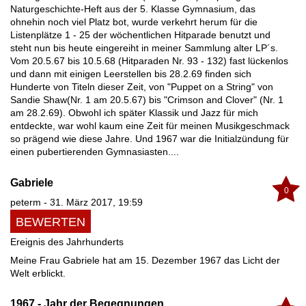
Naturgeschichte-Heft aus der 5. Klasse Gymnasium, das
ohnehin noch viel Platz bot, wurde verkehrt herum für die
Listenplätze 1 - 25 der wöchentlichen Hitparade benutzt und
steht nun bis heute eingereiht in meiner Sammlung alter LP´s.
Vom 20.5.67 bis 10.5.68 (Hitparaden Nr. 93 - 132) fast lückenlos
und dann mit einigen Leerstellen bis 28.2.69 finden sich
Hunderte von Titeln dieser Zeit, von "Puppet on a String" von
Sandie Shaw(Nr. 1 am 20.5.67) bis "Crimson and Clover" (Nr. 1
am 28.2.69). Obwohl ich später Klassik und Jazz für mich
entdeckte, war wohl kaum eine Zeit für meinen Musikgeschmack
so prägend wie diese Jahre. Und 1967 war die Initialzündung für
einen pubertierenden Gymnasiasten....
Gabriele
0
peterm - 31. März 2017, 19:59
BEWERTEN
Ereignis des Jahrhunderts
Meine Frau Gabriele hat am 15. Dezember 1967 das Licht der
Welt erblickt.
1967 - Jahr der Begegnungen