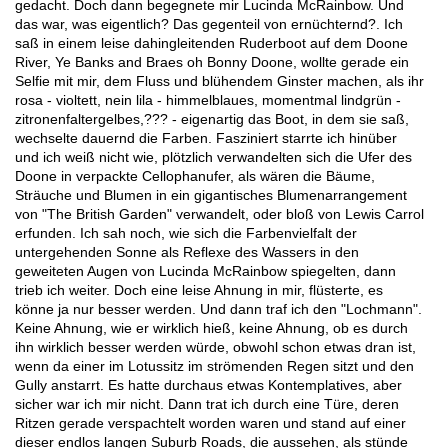
gedacht. Doch dann begegnete mir Lucinda McRainbow. Und
das war, was eigentlich? Das gegenteil von ernüchternd?. Ich
saß in einem leise dahingleitenden Ruderboot auf dem Doone
River, Ye Banks and Braes oh Bonny Doone, wollte gerade ein
Selfie mit mir, dem Fluss und blühendem Ginster machen, als ihr
rosa - violtett, nein lila - himmelblaues, momentmal lindgrün -
zitronenfaltergelbes,??? - eigenartig das Boot, in dem sie saß,
wechselte dauernd die Farben. Fasziniert starrte ich hinüber
und ich weiß nicht wie, plötzlich verwandelten sich die Ufer des
Doone in verpackte Cellophanufer, als wären die Bäume,
Sträuche und Blumen in ein gigantisches Blumenarrangement
von "The British Garden" verwandelt, oder bloß von Lewis Carrol
erfunden. Ich sah noch, wie sich die Farbenvielfalt der
untergehenden Sonne als Reflexe des Wassers in den
geweiteten Augen von Lucinda McRainbow spiegelten, dann
trieb ich weiter. Doch eine leise Ahnung in mir, flüsterte, es
könne ja nur besser werden. Und dann traf ich den "Lochmann".
Keine Ahnung, wie er wirklich hieß, keine Ahnung, ob es durch
ihn wirklich besser werden würde, obwohl schon etwas dran ist,
wenn da einer im Lotussitz im strömenden Regen sitzt und den
Gully anstarrt. Es hatte durchaus etwas Kontemplatives, aber
sicher war ich mir nicht. Dann trat ich durch eine Türe, deren
Ritzen gerade verspachtelt worden waren und stand auf einer
dieser endlos langen Suburb Roads, die aussehen, als stünde