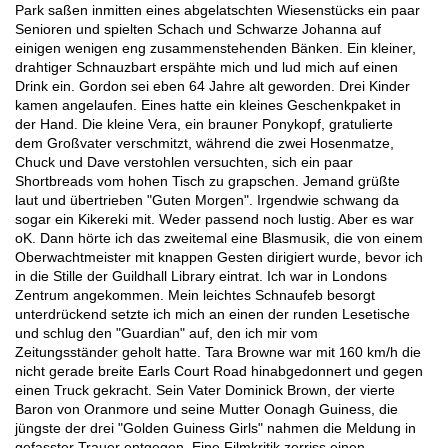
Park saßen inmitten eines abgelatschten Wiesenstücks ein paar
Senioren und spielten Schach und Schwarze Johanna auf
einigen wenigen eng zusammenstehenden Bänken. Ein kleiner,
drahtiger Schnauzbart erspähte mich und lud mich auf einen
Drink ein. Gordon sei eben 64 Jahre alt geworden. Drei Kinder
kamen angelaufen. Eines hatte ein kleines Geschenkpaket in
der Hand. Die kleine Vera, ein brauner Ponykopf, gratulierte
dem Großvater verschmitzt, während die zwei Hosenmatze,
Chuck und Dave verstohlen versuchten, sich ein paar
Shortbreads vom hohen Tisch zu grapschen. Jemand grüßte
laut und übertrieben "Guten Morgen". Irgendwie schwang da
sogar ein Kikereki mit. Weder passend noch lustig. Aber es war
oK. Dann hörte ich das zweitemal eine Blasmusik, die von einem
Oberwachtmeister mit knappen Gesten dirigiert wurde, bevor ich
in die Stille der Guildhall Library eintrat. Ich war in Londons
Zentrum angekommen. Mein leichtes Schnaufeb besorgt
unterdrückend setzte ich mich an einen der runden Lesetische
und schlug den "Guardian" auf, den ich mir vom
Zeitungsständer geholt hatte. Tara Browne war mit 160 km/h die
nicht gerade breite Earls Court Road hinabgedonnert und gegen
einen Truck gekracht. Sein Vater Dominick Brown, der vierte
Baron von Oranmore und seine Mutter Oonagh Guiness, die
jüngste der drei "Golden Guiness Girls" nahmen die Meldung in
gefasster Trauer entgegen. Eine Filmkritik zerriss einen