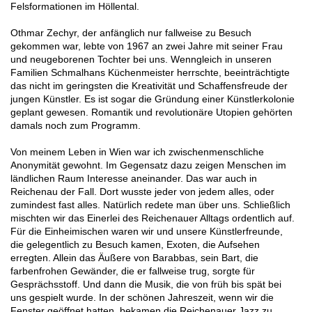
Felsformationen im Höllental.
Othmar Zechyr, der anfänglich nur fallweise zu Besuch
gekommen war, lebte von 1967 an zwei Jahre mit seiner Frau
und neugeborenen Tochter bei uns. Wenngleich in unseren
Familien Schmalhans Küchenmeister herrschte, beeinträchtigte
das nicht im geringsten die Kreativität und Schaffensfreude der
jungen Künstler. Es ist sogar die Gründung einer Künstlerkolonie
geplant gewesen. Romantik und revolutionäre Utopien gehörten
damals noch zum Programm.
Von meinem Leben in Wien war ich zwischenmenschliche
Anonymität gewohnt. Im Gegensatz dazu zeigen Menschen im
ländlichen Raum Interesse aneinander. Das war auch in
Reichenau der Fall. Dort wusste jeder von jedem alles, oder
zumindest fast alles. Natürlich redete man über uns. Schließlich
mischten wir das Einerlei des Reichenauer Alltags ordentlich auf.
Für die Einheimischen waren wir und unsere Künstlerfreunde,
die gelegentlich zu Besuch kamen, Exoten, die Aufsehen
erregten. Allein das Äußere von Barabbas, sein Bart, die
farbenfrohen Gewänder, die er fallweise trug, sorgte für
Gesprächsstoff. Und dann die Musik, die von früh bis spät bei
uns gespielt wurde. In der schönen Jahreszeit, wenn wir die
Fenster geöffnet hatten, bekamen die Reichenauer Jazz zu