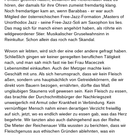
hören, der damals für ihre Ohren zumeist fremdartig klang.
Noch fremdartiger kam an, wenn Barabbas - er war auch
Mitglied der österreichischen Free-Jazz-Formation „Masters of
Unorthodox Jazz - seine Free-Jazz-Soli am Saxophon los lies.
Das mag sich für manch einen angehört haben, als röhrte ein
wildgewordener Stier. Musikalischer Gruselwahnsinn in
Reinkultur. Schon allein das roch nach Skandal.
Wovon wir lebten, wird sich der eine oder andere gefragt haben.
Schließlich gingen wir keiner geregelten beruflichen Tätigkeit
nach, und man sah mich fast nie bei Frau Maceczek
Lebensmittel einkauften. Auch der Metzger machte kein
Geschäft mit uns. Als sich herumsprach, dass wir kein Fleisch
aßen, sondern uns hauptsächlich von Getreidekörnern, die wir
direkt vom Bauern bezogen, ernährten, dürfte das Maß
ungläubigen Staunens voll gewesen sein. Kein Fleisch zu essen,
das brachte der Durchschnittsbürger der Nachkriegszeit
unweigerlich mit Armut oder Krankheit in Verbindung. Kein
vernünftiger Mensch nahm einen derartigen Verzicht freiwillig
auf sich, jetzt, wo es endlich wieder zu essen gab, was das Herz
begehrte. Wir tanzten also auch dahingehend aus der Reihe.
Die Mieter der Reichenauer Villa wussten zu berichten, dass wir
Fleischgenuss aus ethischen Gründen ablehnten, was ein