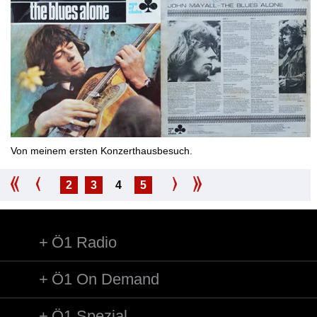
Von meinem ersten Konzerthausbesuch.
2
3
4
5
Ö1 Radio
Ö1 On Demand
Ö1 Spezial