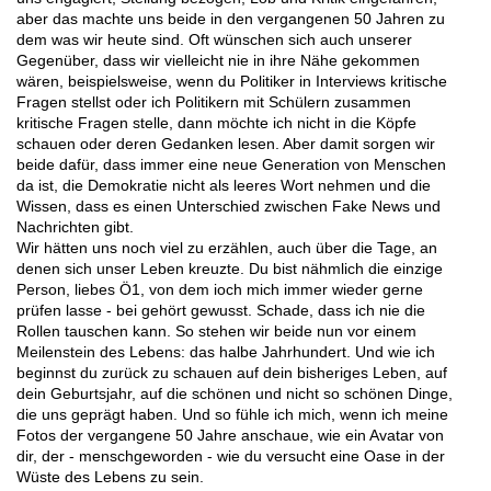
aber das machte uns beide in den vergangenen 50 Jahren zu
dem was wir heute sind. Oft wünschen sich auch unserer
Gegenüber, dass wir vielleicht nie in ihre Nähe gekommen
wären, beispielsweise, wenn du Politiker in Interviews kritische
Fragen stellst oder ich Politikern mit Schülern zusammen
kritische Fragen stelle, dann möchte ich nicht in die Köpfe
schauen oder deren Gedanken lesen. Aber damit sorgen wir
beide dafür, dass immer eine neue Generation von Menschen
da ist, die Demokratie nicht als leeres Wort nehmen und die
Wissen, dass es einen Unterschied zwischen Fake News und
Nachrichten gibt.
Wir hätten uns noch viel zu erzählen, auch über die Tage, an
denen sich unser Leben kreuzte. Du bist nähmlich die einzige
Person, liebes Ö1, von dem ioch mich immer wieder gerne
prüfen lasse - bei gehört gewusst. Schade, dass ich nie die
Rollen tauschen kann. So stehen wir beide nun vor einem
Meilenstein des Lebens: das halbe Jahrhundert. Und wie ich
beginnst du zurück zu schauen auf dein bisheriges Leben, auf
dein Geburtsjahr, auf die schönen und nicht so schönen Dinge,
die uns geprägt haben. Und so fühle ich mich, wenn ich meine
Fotos der vergangene 50 Jahre anschaue, wie ein Avatar von
dir, der - menschgeworden - wie du versucht eine Oase in der
Wüste des Lebens zu sein.