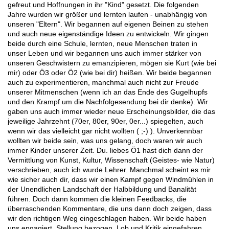
gefreut und Hoffnungen in ihr "Kind" gesetzt. Die folgenden
Jahre wurden wir größer und lernten laufen - unabhängig von
unseren "Eltern". Wir begannen auf eigenen Beinen zu stehen
und auch neue eigenständige Ideen zu entwickeln. Wir gingen
beide durch eine Schule, lernten, neue Menschen traten in
unser Leben und wir begannen uns auch immer stärker von
unseren Geschwistern zu emanzipieren, mögen sie Kurt (wie bei
mir) oder Ö3 oder Ö2 (wie bei dir) heißen. Wir beide begannen
auch zu experimentieren, manchmal auch nicht zur Freude
unserer Mitmenschen (wenn ich an das Ende des Gugelhupfs
und den Krampf um die Nachfolgesendung bei dir denke). Wir
gaben uns auch immer wieder neue Erscheinungsbilder, die das
jeweilige Jahrzehnt (70er, 80er, 90er, 0er...) spiegelten, auch
wenn wir das vielleicht gar nicht wollten ( ;-) ). Unverkennbar
wollten wir beide sein, was uns gelang, doch waren wir auch
immer Kinder unserer Zeit. Du. liebes Ö1 hast dich dann der
Vermittlung von Kunst, Kultur, Wissenschaft (Geistes- wie Natur)
verschrieben, auch ich wurde Lehrer. Manchmal scheint es mir
wie sicher auch dir, dass wir einen Kampf gegen Windmühlen in
der Unendlichen Landschaft der Halbbildung und Banalität
führen. Doch dann kommen die kleinen Feedbacks, die
überraschenden Kommentare, die uns dann doch zeigen, dass
wir den richtigen Weg eingeschlagen haben. Wir beide haben
uns engagiert, Stellung bezogen, Lob und Kritik eingefahren,