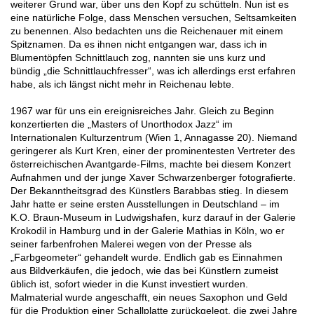
weiterer Grund war, über uns den Kopf zu schütteln. Nun ist es
eine natürliche Folge, dass Menschen versuchen, Seltsamkeiten
zu benennen. Also bedachten uns die Reichenauer mit einem
Spitznamen. Da es ihnen nicht entgangen war, dass ich in
Blumentöpfen Schnittlauch zog, nannten sie uns kurz und
bündig „die Schnittlauchfresser“, was ich allerdings erst erfahren
habe, als ich längst nicht mehr in Reichenau lebte.
1967 war für uns ein ereignisreiches Jahr. Gleich zu Beginn
konzertierten die „Masters of Unorthodox Jazz“ im
Internationalen Kulturzentrum (Wien 1, Annagasse 20). Niemand
geringerer als Kurt Kren, einer der prominentesten Vertreter des
österreichischen Avantgarde-Films, machte bei diesem Konzert
Aufnahmen und der junge Xaver Schwarzenberger fotografierte.
Der Bekanntheitsgrad des Künstlers Barabbas stieg. In diesem
Jahr hatte er seine ersten Ausstellungen in Deutschland – im
K.O. Braun-Museum in Ludwigshafen, kurz darauf in der Galerie
Krokodil in Hamburg und in der Galerie Mathias in Köln, wo er
seiner farbenfrohen Malerei wegen von der Presse als
„Farbgeometer“ gehandelt wurde. Endlich gab es Einnahmen
aus Bildverkäufen, die jedoch, wie das bei Künstlern zumeist
üblich ist, sofort wieder in die Kunst investiert wurden.
Malmaterial wurde angeschafft, ein neues Saxophon und Geld
für die Produktion einer Schallplatte zurückgelegt, die zwei Jahre