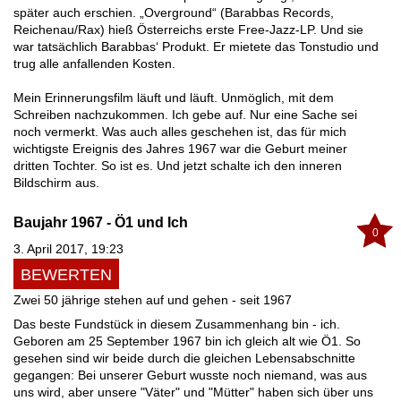
später auch erschien. „Overground“ (Barabbas Records,
Reichenau/Rax) hieß Österreichs erste Free-Jazz-LP. Und sie
war tatsächlich Barabbas‘ Produkt. Er mietete das Tonstudio und
trug alle anfallenden Kosten.
Mein Erinnerungsfilm läuft und läuft. Unmöglich, mit dem
Schreiben nachzukommen. Ich gebe auf. Nur eine Sache sei
noch vermerkt. Was auch alles geschehen ist, das für mich
wichtigste Ereignis des Jahres 1967 war die Geburt meiner
dritten Tochter. So ist es. Und jetzt schalte ich den inneren
Bildschirm aus.
Baujahr 1967 - Ö1 und Ich
0
3. April 2017, 19:23
BEWERTEN
Zwei 50 jährige stehen auf und gehen - seit 1967
Das beste Fundstück in diesem Zusammenhang bin - ich.
Geboren am 25 September 1967 bin ich gleich alt wie Ö1. So
gesehen sind wir beide durch die gleichen Lebensabschnitte
gegangen: Bei unserer Geburt wusste noch niemand, was aus
uns wird, aber unsere "Väter" und "Mütter" haben sich über uns