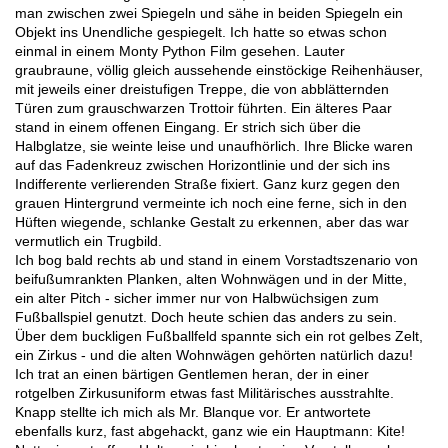
man zwischen zwei Spiegeln und sähe in beiden Spiegeln ein
Objekt ins Unendliche gespiegelt. Ich hatte so etwas schon
einmal in einem Monty Python Film gesehen. Lauter
graubraune, völlig gleich aussehende einstöckige Reihenhäuser,
mit jeweils einer dreistufigen Treppe, die von abblätternden
Türen zum grauschwarzen Trottoir führten. Ein älteres Paar
stand in einem offenen Eingang. Er strich sich über die
Halbglatze, sie weinte leise und unaufhörlich. Ihre Blicke waren
auf das Fadenkreuz zwischen Horizontlinie und der sich ins
Indifferente verlierenden Straße fixiert. Ganz kurz gegen den
grauen Hintergrund vermeinte ich noch eine ferne, sich in den
Hüften wiegende, schlanke Gestalt zu erkennen, aber das war
vermutlich ein Trugbild.
Ich bog bald rechts ab und stand in einem Vorstadtszenario von
beifußumrankten Planken, alten Wohnwägen und in der Mitte,
ein alter Pitch - sicher immer nur von Halbwüchsigen zum
Fußballspiel genutzt. Doch heute schien das anders zu sein.
Über dem buckligen Fußballfeld spannte sich ein rot gelbes Zelt,
ein Zirkus - und die alten Wohnwägen gehörten natürlich dazu!
Ich trat an einen bärtigen Gentlemen heran, der in einer
rotgelben Zirkusuniform etwas fast Militärisches ausstrahlte.
Knapp stellte ich mich als Mr. Blanque vor. Er antwortete
ebenfalls kurz, fast abgehackt, ganz wie ein Hauptmann: Kite!