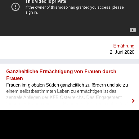
systemisch auf viele Bereiche positiv wirken. Gemeinsam mit
nationalen und internationalen Wissenschaftlerinnen
erforschen und adaptieren wir erfolgversprechende Methoden,
um diese dann auf dem eigenen Bauernhof zu demonstrieren.
Für eine regenerative Landwirtschaft, die uns nicht nur ernährt,
sondern den Planeten Erde und die Menschen jetzt und in
Zukunft gesund erhält. Links: Website: www.grandfarm.at
Facebook: https://www.facebook.com/GRAND-GARTEN-
Ernährung
106760180726484/?modal=admin_todo_tour Instagramm:
2. Juni 2020
@grandgarten
Ganzheitliche Ermächtigung von Frauen durch
Frauen
Frauen im globalen Süden ganzheitlich zu fördern und sie zu
einem selbstbestimmten Leben zu ermächtigen ist das
zentrale Anliegen der KFB Österreichs. Das Engagement
tausender Frauen und auch Männer in Österreich unterstützt
Fraueninitiativen weltweit. So auch das Projekt CASS in
Indien, wo der Bergbau Lebensgrundlagen zerstört. Indigene
Familien werden enteignet und müssen ein Leben in Armut
führen. Projektleiterin Bina Stanis ermutigt die Bevölkerung,
sich für ihre Rechte einzusetzen. Mit modernen Methoden und