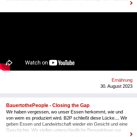
aus, die nach dem Konsum direkt im Müll landen. Dazu
kommt ein hoher Kühl- & Transportaufwand. BETTI - wie wir
unseren Automaten liebevoll nennen - macht das gänzlich
anders! Bei BETTI befüllt man die eigene Mehrwegflasche mit
dem Getränk seiner Wahl und verzichten so zu 100% auf
Einweg-Verpackungen. Ganz nebenbei braucht BETTI nur
rund 1/3 des Energiebedarfs eines herkömmlichen
Getränkeautomaten, da erst direkt bei der Abfüllung gekühlt
wird. Weiters reduzieren sich die Transportlasten massiv
durch die Verwendung und Aufbereitung des standorteigenen
Leitungswassers und die Mischung des Getränks direkt im
Automaten. Dazu bieten wir Unternehmen günstige
Pauschalmodelle an, um mittels kostenlosen Getränken den
Ernährung
eigenen MitarbeiterInnen Wertschätzung zu ze...
30. August 2023
BauertothePeople - Closing the Gap
Wir haben vergessen, wo unser Essen herkommt, wie und
von wem es produziert wird. B2P schließt diese Lücke.... Wir
geben Essen und Landwirtschaft wieder ein Gesicht und eine
Geschichte. Wir stellen unterschiedliche Perspektiven zur
Verfügung, damit Nachdenken, Urteilen und Konsumieren