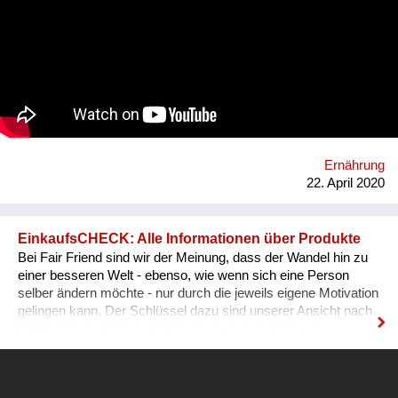
Ernährung
22. April 2020
EinkaufsCHECK: Alle Informationen über Produkte
Bei Fair Friend sind wir der Meinung, dass der Wandel hin zu
einer besseren Welt - ebenso, wie wenn sich eine Person
selber ändern möchte - nur durch die jeweils eigene Motivation
gelingen kann. Der Schlüssel dazu sind unserer Ansicht nach
Informationen. Bildung hilft Menschen mehr Dinge zu
verstehen und besser zu leben. Informationen führen zu dem
gleichen Ergebnis. Je mehr ein Mensch weiß, desto besser
kann er seine Entscheidungen treffen. Viele Menschen