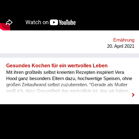
traditionellem Wissen gelingt es, Böden fruchtbar zu machen.
Männer und Frauen arbeiten gemeinsam an einer
lebensbejahenden Gemeinschaft, geben einer ganzen Region
Hoffnung und legen so den Grundstein für eine lebenswerte
Zukunft. Bei jährlichen Besuchen in Österreich können viele
Menschen die Arbeit unserer Partner*innen persönlich kennen
lernen. Beim gemeinsamen Plaudern und Kochen werden
Ernährung
Begegnungen möglich, die Lebenswelten näher
20. April 2021
zusammenrücken und uns voneinander le...
Gesundes Kochen für ein wertvolles Leben
Mit ihren großteils selbst kreierten Rezepten inspiriert Vera
Hood ganz besonders Eltern dazu, hochwertige Speisen, ohne
großen Zeitaufwand selbst zuzubereiten. “Gerade als Mutter
weiß ich, dass Gesundheit das wertvollste ist, das wir haben.
Leider sind die meisten typisch gesunden Rezepte entweder
sehr aufwändig, oder werden von Kindern abgelehnt. Ich zeige
mit meinen Rezepten, dass gesunde Ernährung weder
kompliziert, noch besonders aufwändig sein muss.” so die
Jungs-Mutter eines 4- und eines 2-jährigen über ihren Blog.
Um ihre LeserInnen durch die Corona-Krise zu helfen, hat sie
spontan Instagram-Live-Kochworkshops ins Leben gerufen.