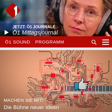
JETZT: Ö1 JOURNALE
Ö1 Mittagsjournal
Ö1 SOUND
PROGRAMM
MACHEN SIE MIT!
Die Bühne neuer Ideen