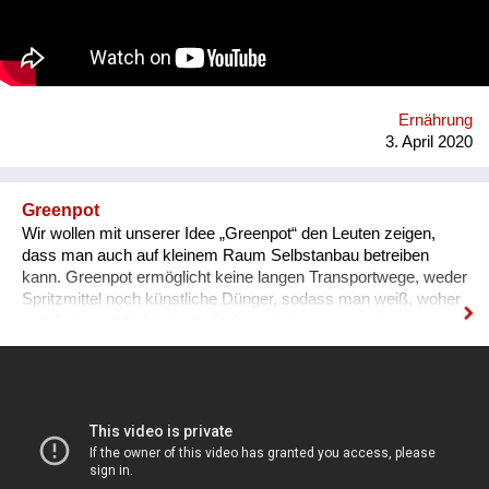
Sie verrät Tipps- und Tricks aus ihrer Küche und lässt an der
Auswahl ihrer wertvollen Zutaten teilhaben. Durch die Live-
Chat Funktion haben die TeilnehmerInnen die Möglichkeit,
direkt Fragen zu stellen und sich in einer Zeit von "Social-
Distancing" online zu verbinden. Homepage:
www.verahood.com https://Instagram:
Ernährung
www.instagram.com/vera_hood/
3. April 2020
Greenpot
Wir wollen mit unserer Idee „Greenpot“ den Leuten zeigen,
dass man auch auf kleinem Raum Selbstanbau betreiben
kann. Greenpot ermöglicht keine langen Transportwege, weder
Spritzmittel noch künstliche Dünger, sodass man weiß, woher
sein Lebensmittel kommt. So kann jeder von uns dazu
beitragen, unsere Umwelt zu retten.