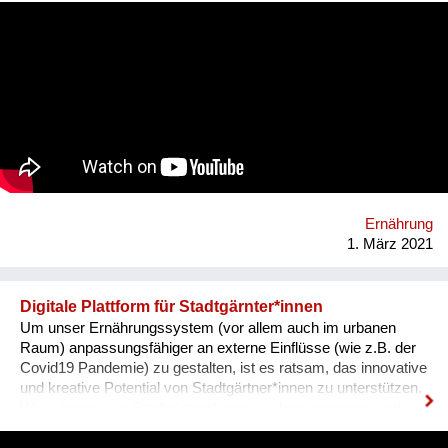
können. Damit wollen wir Bauern vernetzen, mit ihren Kunden
in der Region verbinden und somit etwas gegen das
Bauernsterben unternehmen.
Ernährung
1. März 2021
Digitale Plattform für Stadtgärnter*innen
Um unser Ernährungssystem (vor allem auch im urbanen
Raum) anpassungsfähiger an externe Einflüsse (wie z.B. der
Covid19 Pandemie) zu gestalten, ist es ratsam, das innovative
und kreative Potential von Stadtgärtner*innen zu unterstützen.
Wie können sich Stadtgärtner*innen leichter vernetzen und
austauschen? Was leistet Gemüse - in Gemeinschaftsgärten