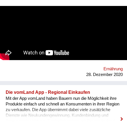
wieder bewusster stattfinden kann.
#durchsredenkommendieleutzam. Durch den Dialog entstehen
neue Sichtweisen und so ein Verständnis füreinander. Unsere
Blasen platzen, Vorurteile werden abgebaut. Ganz nebenbei
lernt man auch spannende Menschen kennen, erfährt viel über
Anbau- und Herstellungsverfahren und kommt beim Lesen
und Reinhören auf neue Ideen. B2P ist die Plattform für
Podcasts, Reportagen und unterschiedliche Perspektiven rund
um Essen, Menschen und Landwirtschaft. Website:
https://www.bauertothepeople.at/ Instagram:
https://www.instagram.com/bauertothepeople/ Facebook:
https://www.facebook.com/bauertothepeople.at
Ernährung
28. Dezember 2020
Die vomLand App - Regional Einkaufen
Mit der App vomLand haben Bauern nun die Möglichkeit ihre
Produkte einfach und schnell an Konsumenten in ihrer Region
zu verkaufen. Die App übernimmt dabei viele zusätzliche
Dienste wie Neukundengewinnung, Kundenbindung und
Bewusstseinsbildung. Zusätzlich zeigen wir Bauern laufend
über die App wie sie ihr Angebot für ihre Region optimieren