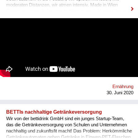
moderaten Distanzen, wir atmen intensiv. Made in Wien
Favoriten - jeden 3. Sonntag im Monat: der 1. Mobile Wiener
Lastenfahrrad-Markt, Bloch Bauer Promenade 28,
Sonnwendviertel auf dem Vorplatz des Grätzelmixers, auch
bikes & rails mit dabei. wir schaffen öffentlichen Raum,
experimentieren Mikroökonomie. Wir leben neue Stadt, sind
widerständig, erforschen neue Ökologien, Wir spinnen kreative
Netze & Werke. Wir öffnen uns dem Unbekannten: Kunst,
slow Food, solar, Selbst-Versorgung, urban green, care&repair,
Tausch und Handel, Geschenk und Wert. Wir schwitzen und
kühlen uns im Wind. Wir fahren und geniessen. Homepage:
https://esel.at/termin/106078/1-mobiler-wiener-lastenfahrrad-
markt
Ernährung
30. Juni 2020
BETTIs nachhaltige Getränkeversorgung
Wir von der bettidrink GmbH sind ein junges Startup-Team,
das die Getränkeversorgung von Schulen und Unternehmen
nachhaltig und zukunftsfit macht! Das Problem: Herkömmliche
Getränkeautomaten geben Getränke in Einweg-PET-Flaschen