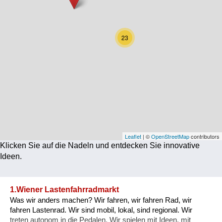
Corona
Ernährung
23
Gesundheit
Klimainnovation
Kultur
Soziales
Technologie
Leaflet
| ©
OpenStreetMap
contributors
Klicken Sie auf die Nadeln und entdecken Sie innovative
Wirtschaft
Ideen.
Weiteres
1.Wiener Lastenfahrradmarkt
Was wir anders machen? Wir fahren, wir fahren Rad, wir
fahren Lastenrad. Wir sind mobil, lokal, sind regional. Wir
treten autonom in die Pedalen, Wir spielen mit Ideen, mit