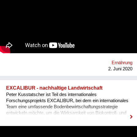
oder auf Balkonen produziert - für Umwelt, Klima und
Gesellschaft und wie kann diese Leistung sichtbar gemacht
werden? Antworten auf diese Fragen möchte das FiBL
Österreich (Forschungsinstitut für biologischen Landbau) mit
einer digitalen Plattform für Stadtgärnter*innen liefern.
Homepage: www.fibl.org
Ernährung
2. Juni 2020
EXCALIBUR - nachhaltige Landwirtschaft
Peter Kusstatscher ist Teil des internationales
Forschungsprojekts EXCALIBUR, bei dem ein internationales
Team eine umfassende Bodenbewirtschaftungsstrategie
entwickeln möchte, um die Wirksamkeit von Biokontroll- und
Biodüngemethoden in der Landwirtschaft zu verbessern.
https://www.excaliburproject.eu/