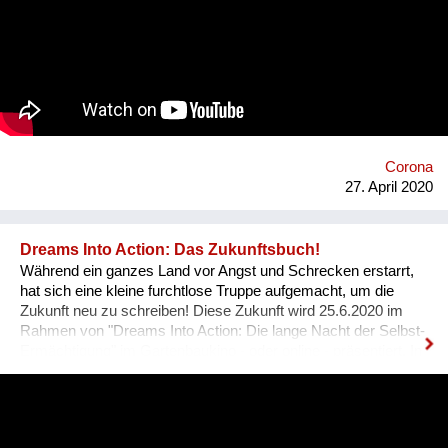
können. Diese Wissenden sitzen aber nicht nur an
Universitäten, oder Schulen. Sie können auch dort sein, wo
aus praktischen Pionierprojekten wertvolle Erfahrung,
wirksames Wissen gewonnen wurde, das sich mit anderen
teilen lässt. Weitere Information auf www.dorfuni.at.
Corona
27. April 2020
Dreams Into Action: Das Zukunftsbuch!
Während ein ganzes Land vor Angst und Schrecken erstarrt,
hat sich eine kleine furchtlose Truppe aufgemacht, um die
Zukunft neu zu schreiben! Diese Zukunft wird 25.6.2020 im
Rahmen von "Dreams Into Action: Die lange Nacht der Selbst-
Ermächtigung" im Gartenbaukino - oder online - präsentiert. In
diesem Video erzählen einige Mitglieder der furchtlosen
Truppe, warum sie an diesem Zukunftsbuch mitschreiben.
https://www.facebook.com/dreamsintoaction.academy/