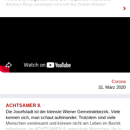
Abstract Drag vereinigen sich mit den Gehirn-Körper-
Auswüchsen, unseren Smartphones, und schaffen Hybride
zwischen Live-Situation und Dokumentation, zwischen
Perzeption, Produktion, Partizipation und Rezeption.
Permanente Mascarade als Abstract Drag: Den Körper endlich
loswerden, virtuell körperlos werden... #selfcompetenceselfie
ist ein Sample für kollektive, maskierte Instagram-Flashmobs
und Zoom-Meetings.
Corona
31. März 2020
ACHTSAMER 8.
Die Josefstadt ist der kleinste Wiener Gemeindebezirk. Viele
kennen sich, man schaut aufeinander. Trotzdem sind viele
Menschen vereinsamt und können nicht am Leben im Bezirk
teilnehmen. Im ACHTSAMEN 8. entwickeln Menschen, die in