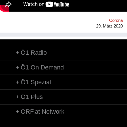
heute und morgen. Youtube:
https://www.youtube.com/channel/UCI9zHhTFl_Xzaur1Urn8f5A
Homepage: http://www.yuki-liest.com
Corona
29. März 2020
Ö1 Radio
Ö1 On Demand
Ö1 Spezial
Ö1 Plus
ORF.at Network