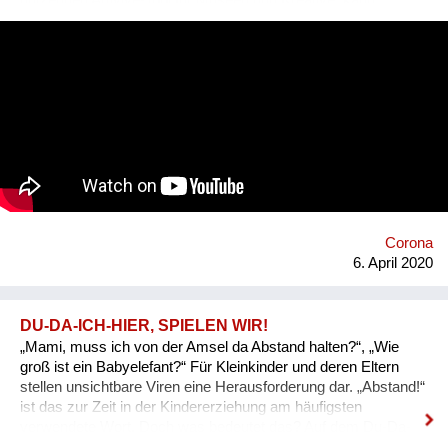
nutzenden Artivive-Tool für Museen und Kreative, kann
statischen Bildern eine zusätzliche audio-visuelle Ebene
hinzugefügt und so ein interaktives Kunsterlebnis geschaffen
werden. Um die Inhalte abzurufen, muss lediglich die
kostenlose Artivive App auf das eigene Smartphone geladen
und auf das digital erweiterte Kunstwerk gerichtet werden. Info:
https://artivive.com Durch die Corona-Krise sind viele
Kultureinrichtungen zurzeit von Schließungen betroffen.
Artivive unterstützt Museen dabei, ihre Werke von zuhause
erlebbar zu machen. Die Artivive App funktioniert nämlich nicht
nur auf dem Originalbild im Museum, sondern auch virtuell auf
dem Bildschirm. Die Wiener Albertina, das Belvedere und das
Max Ernst Museum Brühl setzen bereits auf die Technologie
Corona
von Artivive. Auf den Websites der Häuser können ausg...
6. April 2020
DU-DA-ICH-HIER, SPIELEN WIR!
„Mami, muss ich von der Amsel da Abstand halten?“, „Wie
groß ist ein Babyelefant?“ Für Kleinkinder und deren Eltern
stellen unsichtbare Viren eine Herausforderung dar. „Abstand!“
ist das zur Zeit in der Kindererziehung am häufigsten
verwendete Wort. Doch was bedeutet das? Auf dem Du-Da-
Ich-Hier-Spielplatz sind Regeln und Abstände von vornherein