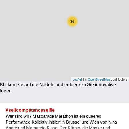
Corona
Ernährung
36
Gesundheit
Klimainnovation
Kultur
Soziales
Technologie
Leaflet
| ©
OpenStreetMap
contributors
Klicken Sie auf die Nadeln und entdecken Sie innovative
Wirtschaft
Ideen.
Weiteres
#selfcompetenceselfie
Wer sind wir? Mascarade Marathon ist ein queeres
Performance-Kollektiv initiiert in Brüssel und Wien von Nina
André und Margareta Klose. Der Körper, die Maske und