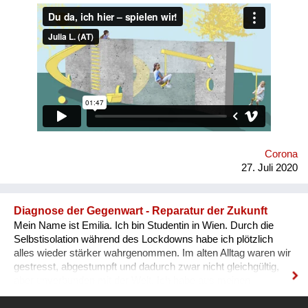
klar definiert. In gegenüber liegenden Räumen können 3-6-
Jährige getrennt von- jedoch miteinander spielen. Der
Spielplatz schafft wortlos Ordnung und animiert zugleich zum
gemeinsamen Tun: „Spring’, schaukel’, hüpf’ doch!“ Manche
der Geräte funktionieren nur, wenn man sie zu zweit nutzt. Bei
anderen erhöhen Sichtachsen und -fenster bei gemeinsamer
Nutzung das Spielvergnügen. Die physische Distanz wird
spielend eingehalten – ohne große Erklärungen.
Corona
27. Juli 2020
Diagnose der Gegenwart - Reparatur der Zukunft
Mein Name ist Emilia. Ich bin Studentin in Wien. Durch die
Selbstisolation während des Lockdowns habe ich plötzlich
alles wieder stärker wahrgenommen. Im alten Alltag waren wir
gestresst, abgestumpft und dadurch zwar nicht gleichgültig,
aber unverbunden mit der Welt. Ich habe aus meinen
Gedanken während der Quarantäne dazu einen Poetry Slam