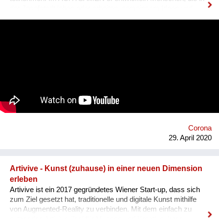
der Josefstadt leben oder arbeiten, gemeinsam Ideen und
Initiativen, um das soziale Miteinander im Bezirk weiter zu
verbessern. In einem partizipativen Prozess entsteht so eine
sorgende Gemeinschaft in Nachbarschaft und Grätzel, die
Menschen mit Demenz, Alt und Jung in herausfordernden
Lebenssituationen, mit professioneller und privater Hilfe
unterstützt. Der ACHTSAME 8. wird vom Verein Sorgenetz
koordiniert und vom Fonds Gesundes Österreich, der Wiener
Gesundheitsförderung und dem Bezirk bis Anfang 2022
finanziell unterstützt. https://achtsamer.at
https://www.facebook.com/sorgenetz.at/
Corona
29. April 2020
Artivive - Kunst (zuhause) in einer neuen Dimension
erleben
Artivive ist ein 2017 gegründetes Wiener Start-up, dass sich
zum Ziel gesetzt hat, traditionelle und digitale Kunst mithilfe
von Augmented-Reality zu verbinden. Mit dem einfach zu