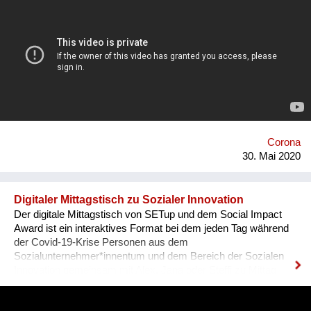
gemacht und den Alltag in meiner WG gefilmt, in der wir
plötzlich viel achtsamer Zeit miteinander verbracht haben. Ich
will versuchen die Aufmerksamkeit, für mich, meinen Körper,
die Menschen um mich, aber besonders auch
gesellschaftliche und politische Veränderungen, die mich zum
Anfang der Krise überkommen hat beizubehalten. Weil ich
gemerkt habe, dass das Leben zwar so mehr zu einer
Achterbahnfahrt wird, aber auch echter und intensiver ist,
wenn man die Dinge mehr an sich ranlässt. Denn bevor wir die
Zukunft reparieren können, brauchen wir eine Diagnose der
Gegenwart. Und dafür müssen wir uns erst einmal trauen
Corona
richtig hinzuschauen und hinzus...
30. Mai 2020
Digitaler Mittagstisch zu Sozialer Innovation
Der digitale Mittagstisch von SETup und dem Social Impact
Award ist ein interaktives Format bei dem jeden Tag während
der Covid-19-Krise Personen aus dem
Sozialunternehmer*innentum und dem Bereich der Sozialen
Innovation gemeinsam mit Alex, Jana oder Steffi zu Mittag
essen. Bei diesem Mittagessen, das live auf Facebook
gestreamt wird, werden Projekte vorgestellt, die einen