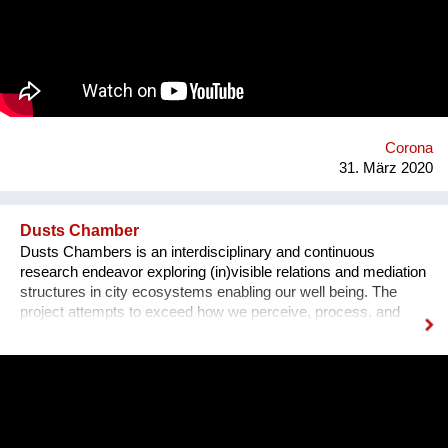
Corona
31. März 2020
Dusts Chamber
Dusts Chambers is an interdisciplinary and continuous
research endeavor exploring (in)visible relations and mediation
structures in city ecosystems enabling our well being. The
project attempts to exceed how we perceive, process, and
understand the reality of human impact upon the environment
by looking at one (in)visible element in the air - airborne dusts.
The current pandemic revealed that airborne dust works as a
carrier for many biological and chemical contaminants,
including viruses. The aim of the project is to explore,
construct, and spread new forms of knowledge; how