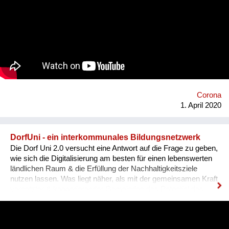
gesellschaftlichen Mehrwert bieten. Ziel ist es, dass auf der
einen Seite Personen eine Öffentlichkeit bekommen, die sonst
nicht so im Mittelpunkt stehen und auf der anderen Seite
Menschen, die daheim in Quarantäne sitzen die Möglichkeit
bekommen an einem Mittagstisch Platz zu nehmen.
Gemeinsam wollen wir die Motivation für das Gute hochhalten
und die Covid-Kurve abflachen. #gemeinsamverändern
#flattenthecurve
https://www.facebook.com/events/230207835023826/
Corona
1. April 2020
DorfUni - ein interkommunales Bildungsnetzwerk
Die Dorf Uni 2.0 versucht eine Antwort auf die Frage zu geben,
wie sich die Digitalisierung am besten für einen lebenswerten
ländlichen Raum & die Erfüllung der Nachhaltigkeitsziele
nutzen lassen. Was liegt näher, als mit der gemeinsamen Kraft
vernetzter & kooperierender Gemeinden das Potential des
Internet dafür zu erschließen?! Menschen sollen an genau
dem Ort lernen können, wo sie leben & für dessen zukünftiges
Gedeihen & dessen Qualität sie nur gemeinsam sorgen