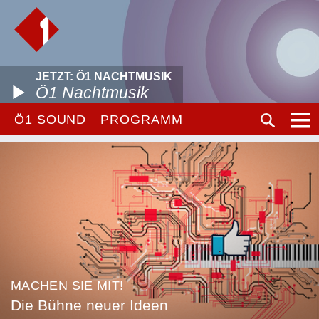
JETZT: Ö1 NACHTMUSIK
Ö1 Nachtmusik
Ö1 SOUND
PROGRAMM
MACHEN SIE MIT!
Die Bühne neuer Ideen