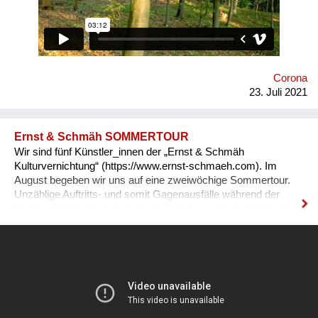
zu vernetzen. Unser Ziel: Ohnmacht wird zu Mitmacht, Angst
zu Hoffnung und Ermächtigung passiert! Immer wieder melden
unsere Teilnehmenden zurück, dass sie sich als globale
BürgerInnen und Visionäre In Aktion fühlen! Macht mit :-)
Corona
23. Juli 2021
Ernst & Schmäh SOMMERTOUR
Wir sind fünf Künstler_innen der „Ernst & Schmäh
Kulturvernichtung“ (https://www.ernst-schmaeh.com). Im
August begeben wir uns auf eine zweiwöchige Sommertour.
Unzählige Auftritts- und somit Gagenausfälle während der
Corona-Maßnahmen haben uns dazu bewegt, die Sommertour
zu planen. Wir haben uns zusammengetan und nutzen diesen
außergewöhnlichen Sommer. Viel mehr Österreicher_innen
als sonst sind nun zuhause. Lange gab es keine Live-Musik.
Wir wollen Interessierten auf unkompliziertem Weg einen
bunten Konzertabend anbieten. An ungewöhnlichen Open-Air-
Orten treten wir abends auf. Wir zeigen kurze Reisefilme und
spielen Solo, im Duo oder als große Band. Ein Fotograph