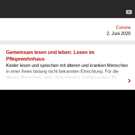
begleitet uns und dokumentiert die Sommertour. Jedes
Konzert wird ein Fest für Groß und Klein, Jung und Alt.
Corona
2. Juni 2020
Gemeinsam lesen und leben: Lesen im
Pflegewohnhaus
Kinder lesen und sprechen mit älteren und kranken Menschen
in einer ihnen bislang nicht bekannten Einrichtung. Für die
älteren Menschen, viele ohne Handys und besonders für
alleinstehende Frauen, sind es wichtige emotionale Erlebnisse
und persönliche Begegnungen. Im März 2020 wären
gemeinsame Aktivitäten besonders wichtig: Um zu fragen, wie
Menschen früher Krisen gemeistert haben und über
Generationen Nähe und Wärme zu vermitteln. Aber wir können
eine Verbindung herstellen, von jung und alt, von digital und
analog: Wir lesen CDs mit Musik zum Anhören in
Pflegeeinrichtungen und zum Abspielen im Internet ein. Wir
Menschen sind soziale und narrative Lebewesen: gestern,