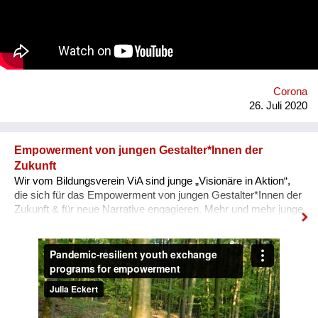
individuals can collectively shape their environment by
establishing experimental forms of public engagements that
turn static spectators into active participants. Homepage:
https://dustsinstitute.org
Corona
26. Juli 2020
Empowerment von jungen Gestalter*Innen der
Zukunft
Wir vom Bildungsverein ViA sind junge „Visionäre in Aktion“,
die sich für das Empowerment von jungen Gestalter*Innen der
Zukunft & für neue Narrative engagieren. Mehr und mehr junge
Menschen sind von den multiplen Krisen unserer Zeit
überwältigt und blicken mit Angst in die Zukunft. In unseren
nun auch digitalen, Pandemie-resilienten
Austauschprogrammen kommen junge Visionäre aus aller
Welt zusammen, stellen ihre Geschichten und Visionen in
Aktion vor und werden eingeladen, sich auszutauschen, sich
zu unterstützen, zusammen zu lernen und sich für den Wandel