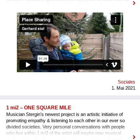
Stadt gemeinsam mit Vereinen wie "fridays for future" oder
Künstlern etwas der Gesellschaft vermitteln können. Diese
Grundstücksecke wertet die Strasse, die Gegend und somit
letztlich das Grundstück selbst auf. Sie schafft durch bessere
Sicht auf die Kreuzung Verkehrssicherheit und gleichzeitig
Wohlbefinden. Die Stadt muss jedoch Anreize schaffen, damit
diese potentiellen Freiflächen geschaffen werden können.
Etwa eine Grundsteuersenkung, Schaffung der rechtlichen
(haftungstechnischen) Voraussetzungen, Mitbetreuung durch
die Stadtgärtnerei
Soziales
1. Mai 2021
1 mi2 – ONE SQUARE MILE
Musician Stergin’s newest project is an artistic initiative of
promoting empathy & listening to each other in our ever so
divided societies. Very personal conversations with people
who live within 1 mi2 of the artist will inspire new musical
compositions. In the past 20 years our societies are drifting