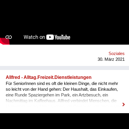
kann auch gut im Werksunterricht für Schüler kreiert werden.
Die Sammlung von Ideen soll zuerst online und dann wenn
erlaubt auch als Fest der Freude à la "BRING YOUR MOHDy"
realisiert werden - IMMER unter Einhaltung der gesetzlichen
Bestimmungen! Der Reinerlös geht an soziale Vereine. Damit
möchten wir unsere menschlichen Fähigkeiten wie Kreativität
und Humor feiern und auf das Thema psychische Gesundheit
während der Covid-Krise aufmerksam machen!
Soziales
30. März 2021
Allfred - Alltag.Freizeit.Dienstleistungen
Für SeniorInnen sind es oft die kleinen Dinge, die nicht mehr
so leicht von der Hand gehen: Der Haushalt, das Einkaufen,
eine Runde Spaziergehen im Park, ein Artzbesuch, ein
Nachmittag im Kaffeehaus. Allfred verbindet Menschen, die
Unterstützung im Alltag suchen, mit Personen, die dem ersten
Arbeitsmarkt nicht vollumfänglich zur Verfügung stehen
können. So bietet Allfred einen Mehrwert für zwei Zielgruppen:
Einerseits niederschwellige Arbeitsmöglichkeiten und