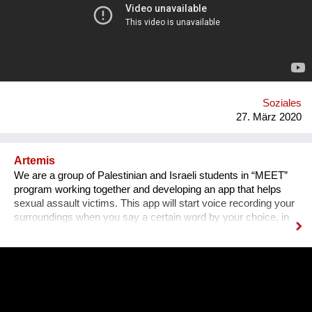
wäre uns sehr geholfen mit Menschen in Kontakt zu kommen,
die ähnliche Ideen haben. Im Moment haben wir Alles, um den
kreativen Teil zu erstellen, doch wir würden sehr von einem
größeren Netzwerk an Menschen aus der Musikbranche (z.B.
Programmierer, Radio-Reporter, Agenturen) profitieren.
Aufgrund der Corona-Krise wird unser Hauptaugenmerk in den
kommenden Wochen auf der Erstellung des Podcasts liegen.
Soziales
27. März 2020
Artemis
We are a group of Palestinian and Israeli students in “MEET”
program working together and developing an app that helps
sexual assault victims. This app will start voice recording your
surroundings when you say a certain word by your choice, in
addition to sending an SOS message to 3 phone numbers. If
you find yourself in a situation where you have been sexually
assaulted, you just have to say your word, and you'll have
recorded evidence against your offender, helping you report
them to the police. The app also offers the victims the ability to
share their experiences and support each other. And it also