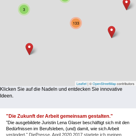
Corona
3
Ernährung
133
Gesundheit
Klimainnovation
Kultur
Soziales
Technologie
Leaflet
| ©
OpenStreetMap
contributors
Klicken Sie auf die Nadeln und entdecken Sie innovative
Wirtschaft
Ideen.
Weiteres
"Die Zukunft der Arbeit gemeinsam gestalten."
"Die ausgebildete Juristin Lena Glaser beschäftigt sich mit den
Bedürfnissen im Berufsleben, (und) damit, wie sich Arbeit
verändert." DiePresse, April 2020 2017 startete ich meinen