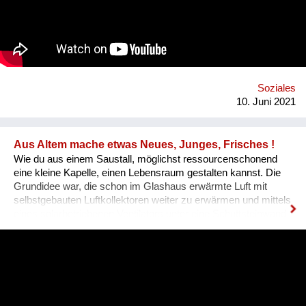
offers educational videos, articles, and lectures about sexual
harassment, how to defend yourself, and information on
emergency hotlines for victims of sexual assault.
Soziales
10. Juni 2021
Aus Altem mache etwas Neues, Junges, Frisches !
Wie du aus einem Saustall, möglichst ressourcenschonend
eine kleine Kapelle, einen Lebensraum gestalten kannst. Die
Grundidee war, die schon im Glashaus erwärmte Luft mit
selbstgebauten Luftkollektoren weiter zu erwärmen und mittels
eines solarbetriebenen Ventilators unter eine Schuttsteinwand
zu blasen, die als Wärmespeicher dient.Im Sommer kannst du
das System umdrehen und zur Kühlung verwenden. Das ist
ein System, das zwar keine perfekte Wärmeausbeute liefert,
dafür sehr einfach zu bauen ist, sehr langlebig und billig. Als
nächstes will ich es in ein Wohnhaus bauen, in Verbindung mit
einem Tischherd. Hinter diesem, meinen Handeln steht