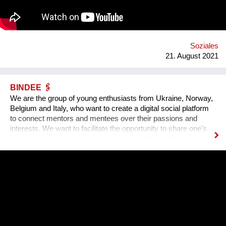
Soziales
21. August 2021
BINDEE 🖇
We are the group of young enthusiasts from Ukraine, Norway,
Belgium and Italy, who want to create a digital social platform
to connect mentors and mentees over their passions and
interests. We want to facilitate the opportunity to share one's
passion by creating a passion-sharing platform. We noticed
that during the lockdown a lot of people suffer from the lack of
communication. That’s why we wanted to provide an
opportunity for socialising safely. Our project creates a unique
platform for collecting experiences, knowledge and passions
and sharing it with others. In order to kickstart the platform by
1st of September 2022, we want to find 15 mentors by the 1st
of August 2022 to host at least one mentorship
programme/session on their passion and interests by the 30th