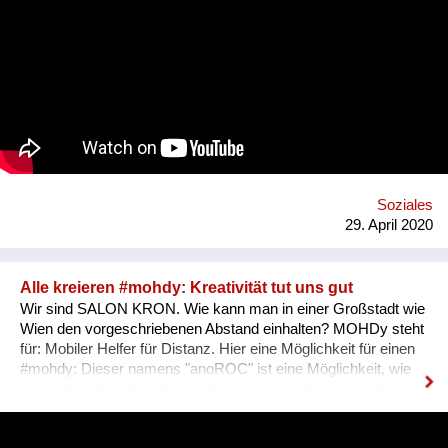
verbessern. In einem partizipativen Prozess entsteht so eine
sorgende Gemeinschaft in Nachbarschaft und Grätzel, die
Menschen mit Demenz, Alt und Jung in herausfordernden
Lebenssituationen, mit professioneller und privater Hilfe
unterstützt. Der ACHTSAME 8. wird vom Verein Sorgenetz
koordiniert und vom Fonds Gesundes Österreich, der Wiener
Gesundheitsförderung und dem Bezirk bis Anfang 2022
finanziell unterstützt. https://achtsamer.at
https://www.facebook.com/sorgenetz.at/
Soziales
29. April 2020
Alle kreieren #mohdy: Kreativität tut uns gut
Wir sind SALON KRON. Wie kann man in einer Großstadt wie
Wien den vorgeschriebenen Abstand einhalten? MOHDy steht
für: Mobiler Helfer für Distanz. Hier eine Möglichkeit für einen
#mohdy​: Dieser namens "anoROC"​​ ist eine Möglichkeit, wie
man unter Berücksichtigung der vorgeschriebenen Distanz
sogar "disTANZEN" kann. Wie sieht Dein persönlicher #mohdy​
aus? Lasst uns eine Ideensammlung von MOHDys machen -