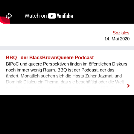
natürlich ein Weltbild, ein Wertesystem, dass diese Welt auf
den Kopf stellt. Nicht mehr das ICH, die Erde ist der
Mittelpunkt unseres Kosmos, nein, unserer gemeinsames
SELBST, die Sonne ist dieser Mittelpunkt.
Soziales
14. Mai 2020
BBQ - der BlackBrownQueere Podcast
BIPoC und queere Perspektiven finden im öffentlichen Diskurs
noch immer wenig Raum. BBQ ist der Podcast, der das
ändert. Monatlich suchen sich die Hosts Zuher Jazmati und
Dominik Djialeu ein Thema, das sie beschäftigt oder die Welt
gerade bewegt. Ob queere Bewegung im Osten, BIPoCs in
der Politik oder die glamouröse Welt des Ballroom Culture – zu
Gast sind immer Betroffene, Aktive und Menschen aus der
Szene um ihre Expertise zu teilen. Was BBQ dabei so
einzigartig macht? Der nicht-weiße und dazu queere
Blickwinkel auf Themen mit gesellschaftlicher Relevanz.