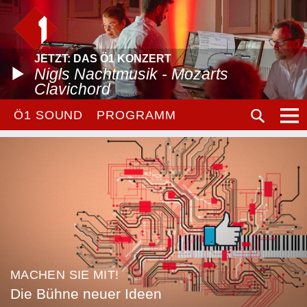
JETZT: DAS Ö1 KONZERT
Nigls Nachtmusik - Mozarts
Clavichord
Ö1 SOUND
PROGRAMM
MACHEN SIE MIT!
Die Bühne neuer Ideen