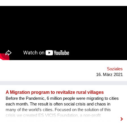
further apart.The endless stream of information &
misinformation on our devices makes it harder & harder to
distinguish what is what. Sometimes it seems that everything
has lost its meaning. The goal is to grow the project & find
musicians/artists in each country of the planet who will follow
the same process: interview someone in their own mi2 &
create an artistic reaction to it. All these interviews & creations
will then be shared on a website & then turned into a travelling
exhibition. 1 mi2 I willl send a positive message from and into
our communities and promote listening to each other and
empathy. This starts in front of our own front doors. Website:
http://www.on...
Soziales
16. März 2021
A Migration program to revitalize rural villages
Before the Pandemic, 6 million people were migrating to cities
each month. The result is often social crisis and chaos in
many of the world’s cities. Focused on the solution of this
crisis we created ES VICIS Foundation, a non-profit
organization based in Switzerland, whose goal is to foster
sustainable and planned migration to rural towns and villages,