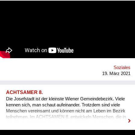
to support their revitalization and empowerment, and ultimately
to create thriving communities. Our "Welcome to my Village"
program was designed to unlock the potential of small, rural
towns and villages. It features three pillars: Welcome,
Business, Home. You can join our efforts by watching and
sharing this video and supporting the ES VICIS Foundation.
BE THE CHANGE. https://esvicis.org/
www.facebook.com/esvicis
Soziales
19. März 2021
ACHTSAMER 8.
Die Josefstadt ist der kleinste Wiener Gemeindebezirk. Viele
kennen sich, man schaut aufeinander. Trotzdem sind viele
Menschen vereinsamt und können nicht am Leben im Bezirk
teilnehmen. Im ACHTSAMEN 8. entwickeln Menschen, die in
der Josefstadt leben oder arbeiten, gemeinsam Ideen und
Initiativen, um das soziale Miteinander im Bezirk weiter zu