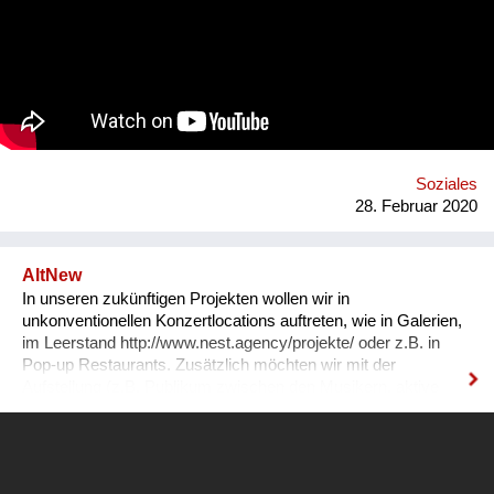
andererseits Unterstützung im Alltag. Alle AlltagshelferInnen
werden persönlich geprüft und die entstandenen
Unterstützungsverhältnisse werden von Allfred
qualitätssichernd begleitet. Homepage: https://www.allfred.at/
Soziales
28. Februar 2020
AltNew
In unseren zukünftigen Projekten wollen wir in
unkonventionellen Konzertlocations auftreten, wie in Galerien,
im Leerstand http://www.nest.agency/projekte/ oder z.B. in
Pop-up Restaurants. Zusätzlich möchten wir mit der
Aufstellung (z.B. Publikum zwischen den Musikern, aktive
Teilnahme des Publikums am Konzert) experimentieren.
Momentan arbeiten wir sehr intensiv daran Online-Inhalte zu
erstellen und erweitern. Gerne können Sie unsere Facebook
Seite besuchen https://www.facebook.com/altnewofficial Es