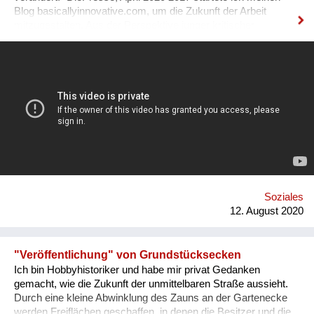
Blog basicallyinnovative.com, um die Zukunft der Arbeit
mitzugestalten. Aus der Perspektive junger kritischer
weiblicher Stimmen frage ich: Wie soll eine Arbeitswelt
aussehen, in der wir gerne arbeiten und die uns nicht krank
macht? Für meine Recherchen bin ich viel unterwegs: Ich
suche Antworten in Schulen, Universitäten, innovativen
Unternehmen und Co-working spaces und spreche mit
Führungskräften, MitarbeiterInnen, ForscherInnen,
Jugendlichen und Studierenden über ihre Visionen. Mein
Wissen teile ich über den Blog, Newsletter, Social Media. Mit
meinen Vorträgen, Events und Workshops möchte ich
vielfältigen Stimmen eine Plattform bieten und den Austausch
und Diskurs auf Augenhöhe fördern.
www.basicallyinnovative.com
Soziales
www.facebook.com/basicallyinnovative
12. August 2020
www.instagram.com/lenamarieglaser
"Veröffentlichung" von Grundstücksecken
Ich bin Hobbyhistoriker und habe mir privat Gedanken
gemacht, wie die Zukunft der unmittelbaren Straße aussieht.
Durch eine kleine Abwinklung des Zauns an der Gartenecke
werden Freiflächen geschaffen, in denen die Besitzer und die