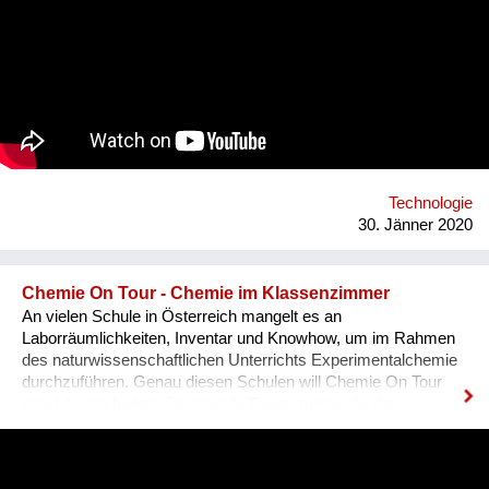
wird dann wieder oxidiert und steht für weitere Reaktionen zur
Verfügung. Die entstandenen Alkohole können mit bereits
bestehenden Technologien in eine Reihe nützlicher
Chemikalien umgewandelt werden. Für das Verfahren ließe
sich etwa CO2 aus industrieller Rauchgaswäsche nutzen. Link
zur Website: https://www.jku.at/institut-fuer-organische-
chemie/team/schoefberger-lab/
Technologie
30. Jänner 2020
Chemie On Tour - Chemie im Klassenzimmer
An vielen Schule in Österreich mangelt es an
Laborräumlichkeiten, Inventar und Knowhow, um im Rahmen
des naturwissenschaftlichen Unterrichts Experimentalchemie
durchzuführen. Genau diesen Schulen will Chemie On Tour
eine Lösung bieten: Spannende Experimente, die den
SchülerInnen einen Bezug zur Chemie geben und die
Faszination an Chemie wecken, alles im Rahmen ihres
Unterricht an ihrer Schule. Wir glauben, dass ein besseres