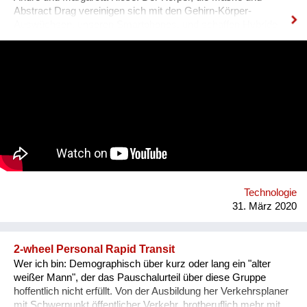
Abstract Drag vereinigen sich mit den Gehirn-Körper-
Auswüchsen, unseren Smartphones, und schaffen Hybride
zwischen Live-Situation und Dokumentation, zwischen
Perzeption, Produktion, Partizipation und Rezeption.
Permanente Mascarade als Abstract Drag: Den Körper endlich
loswerden, virtuell körperlos werden... #selfcompetenceselfie
ist ein Sample für kollektive, maskierte Instagram-Flashmobs
und Zoom-Meetings.
Technologie
31. März 2020
2-wheel Personal Rapid Transit
Wer ich bin: Demographisch über kurz oder lang ein "alter
weißer Mann", der das Pauschalurteil über diese Gruppe
hoffentlich nicht erfüllt. Von der Ausbildung her Verkehrsplaner
mit Schwerpunkt öffentlicher Verkehr, brotberuflich mehr mit