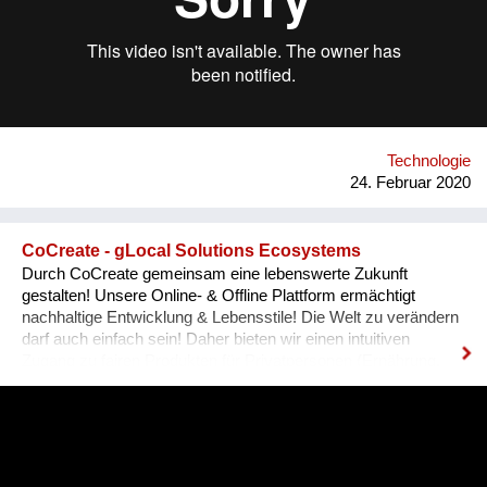
Technologie
24. Februar 2020
CoCreate - gLocal Solutions Ecosystems
Durch CoCreate gemeinsam eine lebenswerte Zukunft
gestalten! Unsere Online- & Offline Plattform ermächtigt
nachhaltige Entwicklung & Lebensstile! Die Welt zu verändern
darf auch einfach sein! Daher bieten wir einen intuitiven
Zugang zu fairen Produkten für Privatpersonen (Ernährung,
Bildung, Mobilität, Kultur, etc.) sowie Serviceleistungen für
„Changemaker“ (Finanzierung, IT, Marketing, Räume, Wissen,
etc.). Dadurch ermöglichen wir eine wirkungsvolle
Lösungsimplementation in allen Bereichen unseres
Zusammenlebens. Durch die Integration bestehender Anbieter