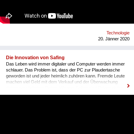
Damoklesschwert auch über literarischen Kreisen.
Homepage: https://codepoetry.at/
Technologie
20. Jänner 2020
Die Innovation von Safing
Das Leben wird immer digitaler und Computer werden immer
schlauer. Das Problem ist, dass der PC zur Plaudertasche
geworden ist und jeder heimlich zuhören kann. Fremde Leute
machen viel Geld mit dem Verkauf und der Überwachung
deiner persönlichen Daten. Wir von Safing sind Privatsphäre
Enthusiasten, die Menschen helfen wollen, dieser
Überwachung zu entgehen. Wir bauen Werkzeuge, die
Privatsphäre im Internet ermöglichen. https://safing.io/