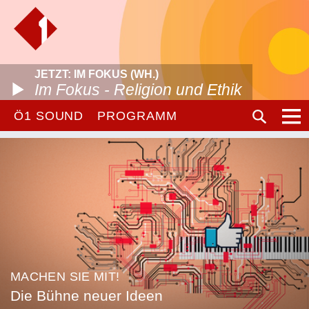
JETZT: IM FOKUS (WH.)
Im Fokus - Religion und Ethik
Ö1 SOUND
PROGRAMM
MACHEN SIE MIT!
Die Bühne neuer Ideen