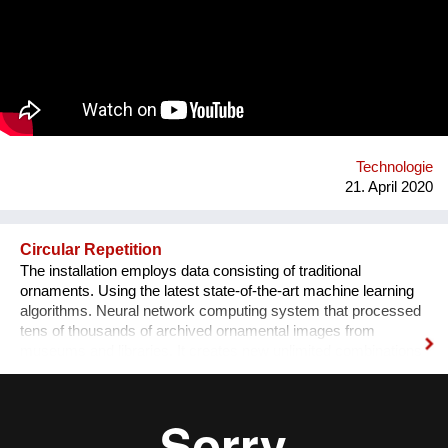
naturwissenschaftliches Grundverständnis den Generationen
der Zukunft dabei hilft, unsere Erde zu schützen. Chemie ist
ein wichtiger Grundbaustein für das Verständnis der Erde. Nur
durch Bildung kann Fortschritt und damit eine bessere Zukunft
für alle erreicht werden. www.chemieontour.at
www.facebook.com/chemieontour
www.instagram.com/chemieontour
Technologie
21. April 2020
Circular Repetition
The installation employs data consisting of traditional
ornaments. Using the latest state-of-the-art machine learning
algorithms. Neural network computing system that processed
tens of thousands of archived ornamental images from
museums and libraries. It creates new unlimited combinations
based on their similarities. “Circular Repetition“ creating
imaginary patterns that didn’t exist so far.