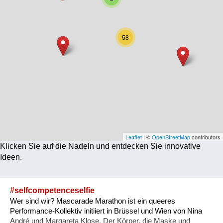
Corona
Ernährung
58
Gesundheit
Klimainnovation
Kultur
Soziales
Technologie
Leaflet
| ©
OpenStreetMap
contributors
Klicken Sie auf die Nadeln und entdecken Sie innovative
Wirtschaft
Ideen.
Weiteres
#selfcompetenceselfie
Wer sind wir? Mascarade Marathon ist ein queeres
Performance-Kollektiv initiiert in Brüssel und Wien von Nina
André und Margareta Klose. Der Körper, die Maske und