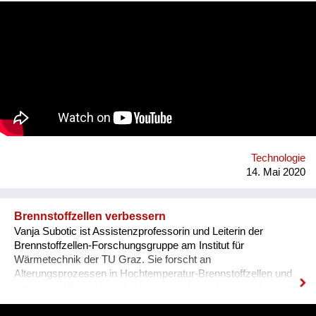
das System umdrehen und zur Kühlung verwenden. Das ist
ein System, das zwar keine perfekte Wärmeausbeute liefert,
dafür sehr einfach zu bauen ist, sehr langlebig und billig. Als
nächstes will ich es in ein Wohnhaus bauen, in Verbindung mit
einem Tischherd. Hinter diesem, meinen Handeln steht
natürlich ein Weltbild, ein Wertesystem, dass diese Welt auf
den Kopf stellt. Nicht mehr das ICH, die Erde ist der
Mittelpunkt unseres Kosmos, nein, unserer gemeinsames
SELBST, die Sonne ist dieser Mittelpunkt.
Technologie
14. Mai 2020
Brennstoffzellen verbessern
Vanja Subotic ist Assistenzprofessorin und Leiterin der
Brennstoffzellen-Forschungsgruppe am Institut für
Wärmetechnik der TU Graz. Sie forscht an
Alterungsprozessen in Hochtemperatur-Brennstoffzellen und
entwickelt Methoden, mit denen sich diese Vorgänge frühzeitig
erkennen und vermeiden lassen, um die Lebensdauer der