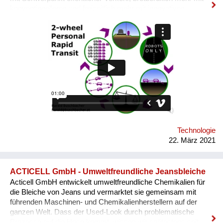
konventionelleren und freizeitlich mehr mit innovativen
Lösungen befasst. Was das Problem ist: Außerhalb der Städte
trotz aller Bemühungen zu wenig leistbare, klimafreundliche
und ressourceneffiziente Alternativen zum eigenen. Was ich
neu zu machen vorschlage: ein ländlich-suburbanes Robotaxi-
Konzept mit zweirädrigen Ultraleichtfahrzeugen auf eigener,
sehr einfach gehaltener Infrastruktur. Das ermöglicht flexible
Mobilität auch ohne Führerschein und braucht nur einen
Bruchteil der Energie und Batteriematerialien eines eigenen
Elektro-Pkw. Link zur Konzept-Website:
http://buschbacher.at/2wPRTde.html
Technologie
22. März 2021
ACTICELL GmbH - Umweltfreundliche Jeansbleiche
Acticell GmbH entwickelt umweltfreundliche Chemikalien für
die Bleiche von Jeans und vermarktet sie gemeinsam mit
führenden Maschinen- und Chemikalienherstellern auf der
ganzen Welt. Dass der Used-Look durch problematische
Prozesse auf die Hose kommt, wissen wir spätestens seit