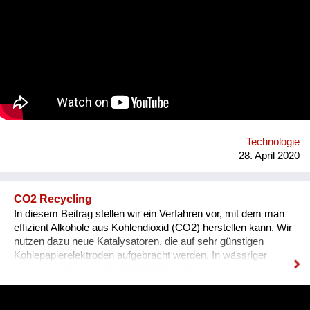
Zellen zu verlängern.
Technologie
28. April 2020
CO2 Recycling
In diesem Beitrag stellen wir ein Verfahren vor, mit dem man
effizient Alkohole aus Kohlendioxid (CO2) herstellen kann. Wir
nutzen dazu neue Katalysatoren, die auf sehr günstigen
Kohlepapierelektroden aufgebracht werden. In wässriger
Lösung bindet das eingeleitet CO2 an das zuvor
elektrochemisch reduzierte Metallion des Katalysators und
reagiert schließlich zu Ethanol und Methanol. Das Metallion