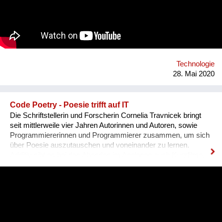
in einem Nachhaltigkeits-Ökosystem erschaffen wir den
ersten „1-Stop-Shop“ für Nachhaltigkeit. Durch Begleitung von
Partizipationsprozessen ermöglicht dieses flexible Netzwerk
zudem eine bedürfnisorientierte Entwicklung neuer Lösungen.
https://www.cocreate.network
https://www.facebook.com/cocreatenet
https://www.instagram.com/cocreatenet
Technologie
28. Mai 2020
Code Poetry - Poesie trifft auf IT
Die Schriftstellerin und Forscherin Cornelia Travnicek bringt
seit mittlerweile vier Jahren Autorinnen und Autoren, sowie
Programmiererinnen und Programmierer zusammen, um sich
über Poesie auszutauschen und voneinander zu lernen.
Additiv gibt es bei den Abenden im Analogen auch Kurzfilme,
Performance-Kunst und musikalische Darbietungen. So will
Travnicek nicht nur eventuelle Hemmschwellen vor Technik
abbauen oder die Kreativität beim Programmieren fördern,
sondern vor allem Schriftstellerinnen und Schriftsteller fit für
die Zukunft machen. Denn die Angst, dass künftig Maschinen
auch als Autoren fungieren könnten schwebt als digitales