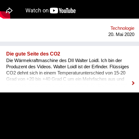
Technologie
20. Mai 2020
Die gute Seite des CO2
Die Wärmekraftmaschine des DII Walter Loidl. Ich bin der
Produzent des Videos. Walter Loidl ist der Erfinder. Flüssiges
CO2 dehnt sich in einem Temperaturunterschied von 15-20
Grad von +20 bis +40 Grad C um ein Mehrfaches aus und
entwickelt richtig angewandt unglaubliche Kräfte. Diese sind
lautlos, es gibt keine Abgase, es muss nie getankt werden, es
benötigt keine HighTech, keine seltenen Erden. Das Video
zeigt den Erfinder und sein selbst gebautes
Demonstrationsgerät. Dieses hebt 75 kg rein durch
Sonneneinstrahlung, (oder hier durch Teelichter, wenn keine
Sonne) Abkühlung durch Wasser.