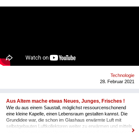
dem Sandstrahl-Skandal von 10 Jahren. Seither hat die
Branche reagiert, und versucht, schädliche Chemikalien für
Mensch und Umwelt zu ersetzen. Acticell hat sich darauf
spezialisiert, neue Produktionsverfahren mit
maßgeschneiderten, umweltfreundlichen Chemikalien zu
unterstützen. Z.B., die Lasertechnologie, die die mit Hand
aufgesprühten Bleichchemikalien ersetzt und die Jeans dabei
natürlich aussehen lässt. Oder, die Ozontechnologie, die die
Chlorbleiche ersetzt und nebenbei noch 90% Wasser und 50%
Energie spart. www.acticell.at
Technologie
28. Februar 2021
Aus Altem mache etwas Neues, Junges, Frisches !
Wie du aus einem Saustall, möglichst ressourcenschonend
eine kleine Kapelle, einen Lebensraum gestalten kannst. Die
Grundidee war, die schon im Glashaus erwärmte Luft mit
selbstgebauten Luftkollektoren weiter zu erwärmen und mittels
eines solarbetriebenen Ventilators unter eine Schuttsteinwand
zu blasen, die als Wärmespeicher dient.Im Sommer kannst du