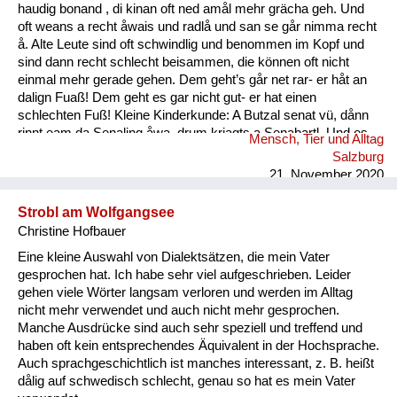
haudig bonand , di kinan oft ned amål mehr grächa geh. Und
oft weans a recht åwais und radlå und san se går nimma recht
å. Alte Leute sind oft schwindlig und benommen im Kopf und
sind dann recht schlecht beisammen, die können oft nicht
einmal mehr gerade gehen. Dem geht’s går net rar- er håt an
dalign Fuaß! Dem geht es gar nicht gut- er hat einen
schlechten Fuß! Kleine Kinderkunde: A Butzal senat vü, dånn
rinnt eam da Senaling åwa, drum kriagts a Senabartl. Und es
Mensch, Tier und Alltag
is a oft råmig um an Mund. Ein Baby speichelt viel, dann rinnt
Salzburg
ihm der Speichel runter, deshal...
21. November 2020
Strobl am Wolfgangsee
Christine Hofbauer
Eine kleine Auswahl von Dialektsätzen, die mein Vater
gesprochen hat. Ich habe sehr viel aufgeschrieben. Leider
gehen viele Wörter langsam verloren und werden im Alltag
nicht mehr verwendet und auch nicht mehr gesprochen.
Manche Ausdrücke sind auch sehr speziell und treffend und
haben oft kein entsprechendes Äquivalent in der Hochsprache.
Auch sprachgeschichtlich ist manches interessant, z. B. heißt
dålig auf schwedisch schlecht, genau so hat es mein Vater