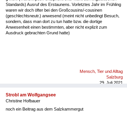
Fluchen und Reden
Standards) Ausruf des Erstaunens. Vorletztes Jahr im Frühling
waren wir doch öfter bei den Großcousins/-cousinen
(geschlechtsneutr.) anwesend (meint nicht unbedingt Besuch,
Mensch, Tier und Alltag
sondern, dass man dort zu tun hatte bzw. die dortige
Anwesenheit einen bestimmten, aber nicht explizit zum
Schmankerln und
Ausdruck gebrachten Grund hatte)
Kulinarisches
Mensch, Tier und Alltag
Salzburg
29. Juli 2021
Strobl am Wolfgangsee
Christine Hofbauer
noch ein Beitrag aus dem Salzkammergut