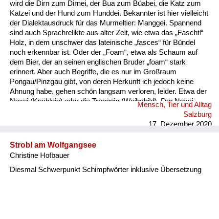
wird die Dirn zum Dirnei, der Bua zum Büabei, die Katz zum
Katzei und der Hund zum Hunddei. Bekannter ist hier vielleicht
der Dialektausdruck für das Murmeltier: Manggei. Spannend
sind auch Sprachrelikte aus alter Zeit, wie etwa das „Faschtl“
Holz, in dem unschwer das lateinische „fasces“ für Bündel
noch erkennbar ist. Oder der „Foam“, etwa als Schaum auf
dem Bier, der an seinen englischen Bruder „foam“ stark
erinnert. Aber auch Begriffe, die es nur im Großraum
Pongau/Pinzgau gibt, von deren Herkunft ich jedoch keine
Ahnung habe, gehen schön langsam verloren, leider. Etwa der
Noxei (Knäblein) oder die Tranggin (Weibsbild). Der Noxei
Mensch, Tier und Alltag
kann dabei „kasig“ sein, also herzig, die Tranggin durchaus
Salzburg
„scheickig“, also schrecklich.
17. Dezember 2020
Strobl am Wolfgangsee
Christine Hofbauer
Diesmal Schwerpunkt Schimpfwörter inklusive Übersetzung