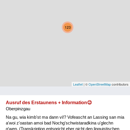
Kärnten
Niederösterreich
123
Oberösterreich
Salzburg
Steiermark
Tirol
Vorarlberg
Leaflet
| ©
OpenStreetMap
contributors
Wien
Ausruf des Erstaunens + Information😉
Oberpinzgau
Kategorie
Na gu, wia kimb'st ma dann vi!? Vofeascht an Lassing san mia
Natur und Landwirtschaft
a'woi z'oastan amoi bad Nochg'schwistaradkina u'glechn
g'wen. (Transkription entspricht eher nicht den linguistischen