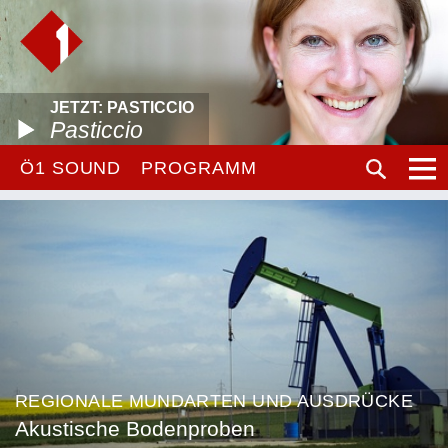
JETZT: PASTICCIO
Pasticcio
Ö1 SOUND
PROGRAMM
REGIONALE MUNDARTEN UND AUSDRÜCKE
Akustische Bodenproben