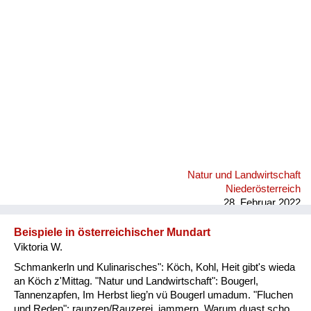
Fluchen und Reden
Mensch, Tier und Alltag
Schmankerln und
Kulinarisches
Natur und Landwirtschaft
Niederösterreich
28. Februar 2022
Beispiele in österreichischer Mundart
Viktoria W.
Schmankerln und Kulinarisches": Köch, Kohl, Heit gibt's wieda
an Köch z'Mittag. "Natur und Landwirtschaft": Bougerl,
Tannenzapfen, Im Herbst lieg’n vü Bougerl umadum. "Fluchen
und Reden": raunzen/Rauzerei, jammern, Warum duast scho