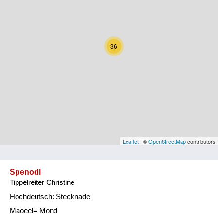
Kärnten
Niederösterreich
36
Oberösterreich
Salzburg
Steiermark
Tirol
Vorarlberg
Leaflet
| ©
OpenStreetMap
contributors
Wien
Spenodl
Tippelreiter Christine
Kategorie
Hochdeutsch: Stecknadel
Natur und Landwirtschaft
Maoeel= Mond