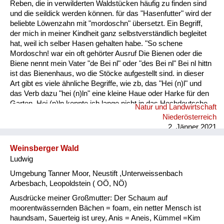
Reben, die in verwilderten Waldstücken häufig zu finden sind
und die seildick werden können. für das "Hasenfutter" wird der
beliebte Löwenzahn mit "mordoschn" übersetzt. Ein Begriff,
der mich in meiner Kindheit ganz selbstverständlich begleitet
hat, weil ich selber Hasen gehalten habe. "So schene
Mordoschn! war ein oft gehörter Ausruf Die Bienen oder die
Biene nennt mein Vater "de Bei nl" oder "des Bei nl" Bei nl hittn
ist das Bienenhaus, wo die Stöcke aufgestellt sind. in dieser
Art gibt es viele ähnliche Begriffe, wie zb, das "Hei (n)l" und
das Verb dazu "hei (n)ln" eine kleine Haue oder Harke für den
Garten. Hei (n)ln konnte ich lange nicht in das Hochdeutsche
Natur und Landwirtschaft
übersetzen, weil ich dafür keinen passenden Begriff fand!!
Niederösterreich
2. Jänner 2021
Weinsberger Wald
Ludwig
Umgebung Tanner Moor, Neustift ,Unterweissenbach
Arbesbach, Leopoldstein ( OÖ, NÖ)
Ausdrücke meiner Großmutter: Der Schaum auf
moorentwässernden Bächen = foam, ein netter Mensch ist
haundsam, Sauerteig ist urey, Anis = Aneis, Kümmel =Kim