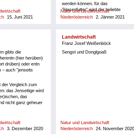
werden können. für das
"Hasenfutter" wird der beliebte
wirtschaft
Natur und Landwirtschaft
Löwenzahn mit "mordoschn"
ch
15. Juni 2021
Niederösterreich
2. Jänner 2021
übersetzt. Ein Begriff, der mich in
meiner Kindheit ganz
selbstverständlich begleitet hat, weil
Landwirtschaft
ich selber Hasen gehalten habe. "So
Franz Josef Weißenböck
schene Mordoschn! war ein oft
gehörter Ausruf Die Bienen oder die
n gibts die
Sengst und Donglgoaß
Biene nennt mein Vater "de Bei nl"
erentn (hier herüben)
oder "des Bei nl" Bei nl hittn ist das
ort drüben) oder entn
Bienenhaus, wo die Stöcke
n – auch "jenseits
aufgestellt sind. in dieser Art gibt es
viele ähnliche Begriffe, wie zb, das
st der Vergleich zum
"Hei (n)l" und das Verb dazu "hei
n: das Jenseitige wird
(n)ln" eine kleine Haue oder Harke
er)ischen, das
für den Garten. Hei (n)ln konnte ich
nd nicht ganz geheuer
lange nicht in das Hochdeutsche
übersetzen, weil ich dafür keinen
passenden Begriff fand!!
wirtschaft
Natur und Landwirtschaft
ch
3. Dezember 2020
Niederösterreich
24. November 202