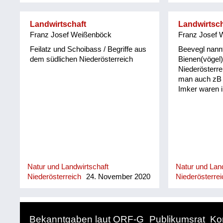
Hühnerhabicht heißt Heanageia
Landwirtschaft
Landwirtsch
Franz Josef Weißenböck
Franz Josef 
Feilatz und Schoibass / Begriffe aus
Beevegl nann
dem südlichen Niederösterreich
Bienen(vögel)
Niederösterre
man auch zB i
Imker waren ih
Natur und Landwirtschaft
Natur und Land
Niederösterreich
24. November 2020
Niederösterrei
Bekanntgaben laut ORF-G
Publikumsrat
Ko