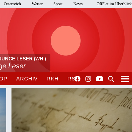
Österreich
Wetter
Sport
News
ORF.at im Überblick
JUNGE LESER (WH.)
nge Leser
OP
ARCHIV
RKH
RSO