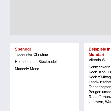
Tirol
Alltag
Vorarlberg
Schmankerln
und
Wien
Kulinarisches
Spenodl
Beispiele in
Tippelreiter Christine
Mundart
Viktoria W.
Hochdeutsch: Stecknadel
Schmankerln 
Maoeel= Mond
Köch, Kohl, He
Köch z'Mittag
Landwirtschaf
Tannenzapfen,
Bougerl umad
Reden": raun
jammern, War
rauzen.