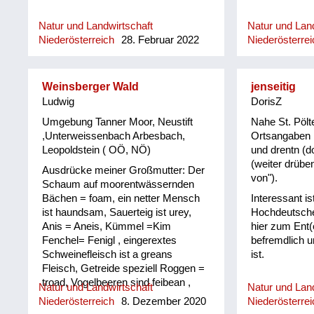
Natur und Landwirtschaft
Natur und Land
Niederösterreich
28. Februar 2022
Niederösterrei
Weinsberger Wald
jenseitig
Ludwig
DorisZ
Umgebung Tanner Moor, Neustift
Nahe St. Pölte
,Unterweissenbach Arbesbach,
Ortsangaben h
Leopoldstein ( OÖ, NÖ)
und drentn (d
(weiter drübe
Ausdrücke meiner Großmutter: Der
von").
Schaum auf moorentwässernden
Bächen = foam, ein netter Mensch
Interessant i
ist haundsam, Sauerteig ist urey,
Hochdeutsche
Anis = Aneis, Kümmel =Kim
hier zum Ent(
Fenchel= Fenigl , eingerextes
befremdlich u
Schweinefleisch ist a greans
ist.
Fleisch, Getreide speziell Roggen =
troad, Vogelbeeren sind feibean ,
Natur und Landwirtschaft
Natur und Land
Blaubeeren sind Heidelbeeren,
Niederösterreich
8. Dezember 2020
Niederösterrei
Kraunkn Preiselbeeren. Der