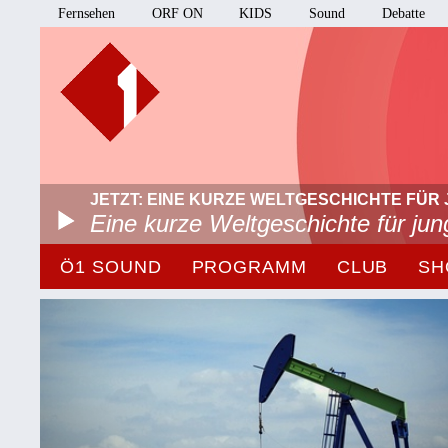
Fernsehen
ORF ON
KIDS
Sound
Debatte
JETZT: EINE KURZE WELTGESCHICHTE FÜR 
Eine kurze Weltgeschichte für ju
Ö1 SOUND
PROGRAMM
CLUB
SH