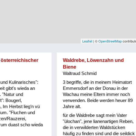
Leaflet
| ©
OpenStreetMap
contribut
 österreichischer
Waldrebe, Löwenzahn und
Biene
Waltraud Schmid
und Kulinarisches":
3 begriffe, die in meinem Heimatort
it gibt's wieda an
Emmersdorf an der Donau in der
. "Natur und
Wachau meine Eltern immer noch
t": Bougerl,
verwenden. Beide werden heuer 89
 Im Herbst lieg’n vü
Jahre alt.
um. "Fluchen und
für die Waldrebe sagt mein Vater
zen/Rauzerei,
"ülochan", jene lianenartigen Reben,
um duast scho wieda
die in verwilderten Waldstücken
häufig zu finden sind und die seildick