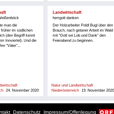
aft
Landwirtschaft
Weißenböck
herrgott danken
te man die
Der Holzarbeiter Poldl Bugl über den
 früher im südlichen
Brauch, nach getaner Arbeit im Wald
ich (den Begriff kennt
mit "Gott sei Lob und Dank" den
m Innviertel). Und die
Feierabend zu beginnen.
re "Väter"...
wirtschaft
Natur und Landwirtschaft
ch
24. November 2020
Niederösterreich
19. November 202
ntakt
Datenschutz
Impressum/Offenlegung