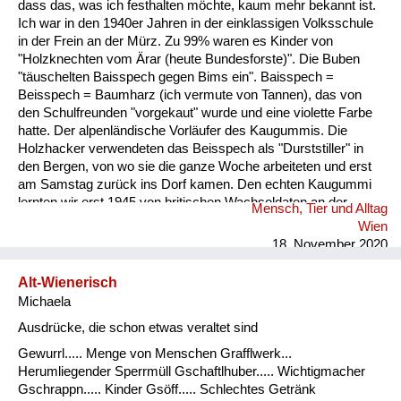
dass das, was ich festhalten möchte, kaum mehr bekannt ist.
Ich war in den 1940er Jahren in der einklassigen Volksschule
in der Frein an der Mürz. Zu 99% waren es Kinder von
"Holzknechten vom Ärar (heute Bundesforste)". Die Buben
"täuschelten Baisspech gegen Bims ein". Baisspech =
Beisspech = Baumharz (ich vermute von Tannen), das von
den Schulfreunden "vorgekaut" wurde und eine violette Farbe
hatte. Der alpenländische Vorläufer des Kaugummis. Die
Holzhacker verwendeten das Beisspech als "Durststiller" in
den Bergen, von wo sie die ganze Woche arbeiteten und erst
am Samstag zurück ins Dorf kamen. Den echten Kaugummi
lernten wir erst 1945 von britischen Wachsoldaten an der
Mensch, Tier und Alltag
Grenze derBritischen Besatzungszone ihren Dienst versahen,
Wien
kennen. Hin und wieder bekamen wir von ihnen solchen
18. November 2020
geschenkt. Der sowjetische Grenzposten war dann im
Lahnsattel. ...
Alt-Wienerisch
Michaela
Ausdrücke, die schon etwas veraltet sind
Gewurrl..... Menge von Menschen Grafflwerk...
Herumliegender Sperrmüll Gschaftlhuber..... Wichtigmacher
Gschrappn..... Kinder Gsöff..... Schlechtes Getränk