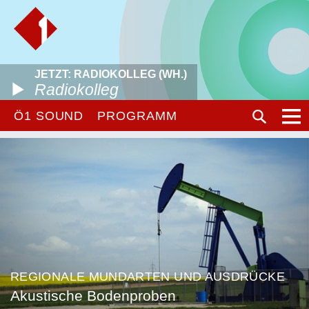
JETZT: RADIOKOLLEG (WH.)
Radiokolleg
Ö1 SOUND
PROGRAMM
REGIONALE MUNDARTEN UND AUSDRÜCKE
Akustische Bodenproben