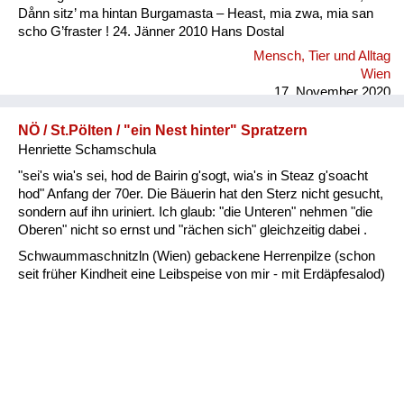
Dånn sitz’ ma hintan Burgamasta – Heast, mia zwa, mia san
scho G’fraster ! 24. Jänner 2010 Hans Dostal
Mensch, Tier und Alltag
Wien
17. November 2020
NÖ / St.Pölten / "ein Nest hinter" Spratzern
Henriette Schamschula
"sei's wia's sei, hod de Bairin g'sogt, wia's in Steaz g'soacht
hod" Anfang der 70er. Die Bäuerin hat den Sterz nicht gesucht,
sondern auf ihn uriniert. Ich glaub: "die Unteren" nehmen "die
Oberen" nicht so ernst und "rächen sich" gleichzeitig dabei .
Schwaummaschnitzln (Wien) gebackene Herrenpilze (schon
seit früher Kindheit eine Leibspeise von mir - mit Erdäpfesalod)