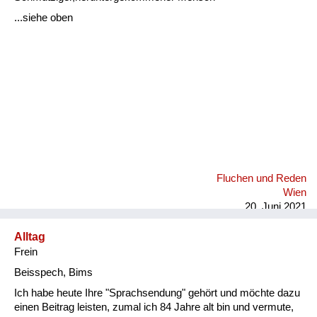
Fluchen und Reden
...siehe oben
Mensch, Tier und Alltag
Schmankerln und
Kulinarisches
Fluchen und Reden
Wien
20. Juni 2021
Alltag
Frein
Beisspech, Bims
Ich habe heute Ihre "Sprachsendung" gehört und möchte dazu
einen Beitrag leisten, zumal ich 84 Jahre alt bin und vermute,