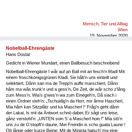
Mensch, Tier und Alltag
Wien
19. November 2020
Nobelball-Ehrengäste
Hans Dostal
Gedicht in Wiener Mundart, einen Ballbesuch beschreibend
Nobelball-Ehrengäste I wår auf an Ball mit an fesch’n Madl Mit
einem froschkönigsgrünen Kladl, Sie håb’n uns einteilt und
selektiert, Dånn san ma de Trepp’n auffe marschiert, Dånn
håm ma wås trunk’n und a gess’n, De Zeit, de wår scho z’lång
zum Mess’n. Wia’s g’wes’n wa zum Einegeh’n, Då siach i
einen Ordner steh’n: „Tschuidig’n da Herr, mir årme Hascherl,
Mia håm kan Sitzplåtz und ka Mascherl !“ Fråg’n geht dånn
der Lakai, Is mit da Ǻntwort schnö dabei; Er sågt uns leise,
gånz verstohl’n: „UNTEN soin S’ a Mascherl hoin !” Mia stö’n
uns zu de G’stopft’n daune, Mei Freindin is scho guata Laune !
Ob långe oder kurze Beine: Mit de Minista hatsch’ ma eine,