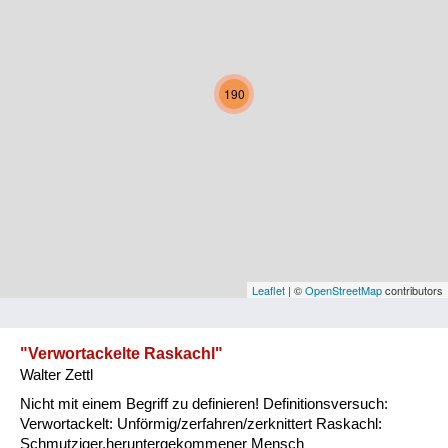
Kärnten
Niederösterreich
190
Oberösterreich
Salzburg
Steiermark
Tirol
Vorarlberg
Leaflet
| ©
OpenStreetMap
contributors
Wien
"Verwortackelte Raskachl"
Walter Zettl
Kategorie
Nicht mit einem Begriff zu definieren! Definitionsversuch:
Natur und Landwirtschaft
Verwortackelt: Unförmig/zerfahren/zerknittert Raskachl:
Schmutziger,heruntergekommener Mensch