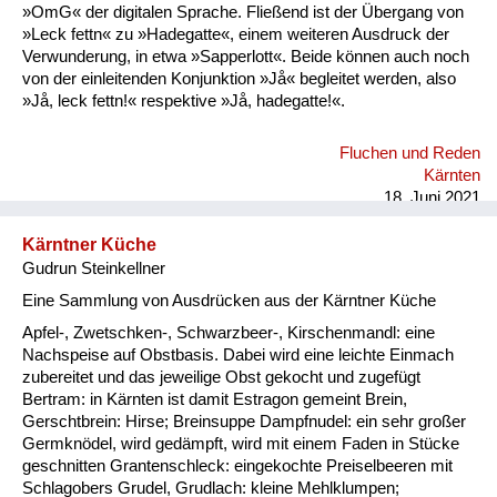
»OmG« der digitalen Sprache. Fließend ist der Übergang von
»Leck fettn« zu »Hadegatte«, einem weiteren Ausdruck der
Verwunderung, in etwa »Sapperlott«. Beide können auch noch
von der einleitenden Konjunktion »Jå« begleitet werden, also
»Jå, leck fettn!« respektive »Jå, hadegatte!«.
Fluchen und Reden
Kärnten
18. Juni 2021
Kärntner Küche
Gudrun Steinkellner
Eine Sammlung von Ausdrücken aus der Kärntner Küche
Apfel-, Zwetschken-, Schwarzbeer-, Kirschenmandl: eine
Nachspeise auf Obstbasis. Dabei wird eine leichte Einmach
zubereitet und das jeweilige Obst gekocht und zugefügt
Bertram: in Kärnten ist damit Estragon gemeint Brein,
Gerschtbrein: Hirse; Breinsuppe Dampfnudel: ein sehr großer
Germknödel, wird gedämpft, wird mit einem Faden in Stücke
geschnitten Grantenschleck: eingekochte Preiselbeeren mit
Schlagobers Grudel, Grudlach: kleine Mehlklumpen;