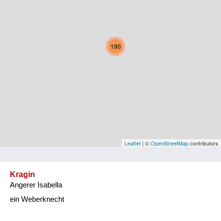
Kärnten
Niederösterreich
190
Oberösterreich
Salzburg
Steiermark
Tirol
Vorarlberg
Leaflet
| ©
OpenStreetMap
contributors
Wien
Kragin
Angerer Isabella
Kategorie
ein Weberknecht
Natur und Landwirtschaft