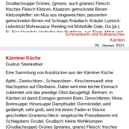
Grudlachsuppe Grünes, (greans, auch grianes) Fleisch:
frisches Fleisch Kletzen, Kloatzen: getrocknete Birnen
Kletzenpfeffer: ein Mus aus eingeweichten, passierten
getrockneten Birnen mit Schnaps Kräutlach: Kräuter Lustock:
Liebstöckl Mohnwoaza: Reinling mit Mohnfülle Oale, Oa (pl.):
Ei, Eier Oamilch: Vorläufer des Puddings, aus Eiern, Milch und
Schmankerln und Kulinarisches
Mehl, auch Oaweible Piggalan: Weihnachtsgericht im
Kärnten
Lavanttal, Mohnwoaza mit einem Saft aus Dörrobst und
26. Jänner 2021
Schnaps übergossen Plentn: Polenta Pranschgalan: d...
Kärntner Küche
Gudrun Steinkellner
Eine Sammlung von Ausdrücken aus der Kärntner Küche
Apfel-, Zwetschken-, Schwarzbeer-, Kirschenmandl: eine
Nachspeise auf Obstbasis. Dabei wird eine leichte Einmach
zubereitet und das jeweilige Obst dazugefügt. Bertram: in
Kärnten ist damit Estragon gemeint Brein, Gerschtbrein: Hirse;
Breinsuppe: Hirsesuppe Dampfnudel: Germknödel, wird
gedämpft, sehr groß, wird mit einem Faden in Stücke
geschnitten Grantenschleck: eingekochte Preiselbeeren mit
Schlagobers Grudel, Grudlach: kleine Mehlklumpen
(Grudlachsuppe) Grünes [greanes, grians] Fleisch: frisches