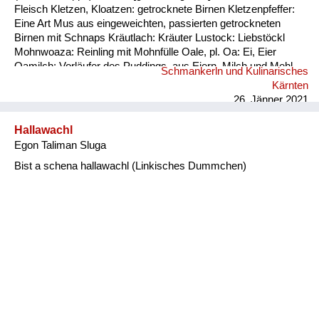
Fleisch Kletzen, Kloatzen: getrocknete Birnen Kletzenpfeffer:
Eine Art Mus aus eingeweichten, passierten getrockneten
Birnen mit Schnaps Kräutlach: Kräuter Lustock: Liebstöckl
Mohnwoaza: Reinling mit Mohnfülle Oale, pl. Oa: Ei, Eier
Oamilch: Vorläufer des Puddings, aus Eiern, Milch und Mehl
Schmankerln und Kulinarisches
Piggalan: Weihnachtsgericht im Lavanttal, Mohnwoaza mit
Kärnten
einem Saft aus Dörrobst und Schnaps übergossen Plentn:
26. Jänner 2021
Polenta Pranschgalan: Der knusprige Rest, ...
Hallawachl
Egon Taliman Sluga
Bist a schena hallawachl (Linkisches Dummchen)