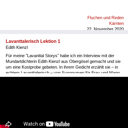
Fluchen und Reden
Kärnten
22. November 2020
Lavanttalerisch Lektion 1
Edith Kienzl
Für meine "Lavanttal Storys" habe ich ein Interview mit der
Mundartdichterin Edith Kienzl aus Obergösel gemacht und sie
um eine Kostprobe gebeten. In ihrem Gedicht erzählt sie – in
echtem Lavanttalerisch – von Synonymen für Frau und Mann.
Nina Popp, www.lavanttal-storys.at