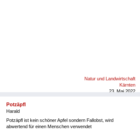
Fluchen und Reden
Mensch, Tier und Alltag
Schmankerln und
Kulinarisches
Natur und Landwirtschaft
Kärnten
23. Mai 2022
Potzäpfl
Harald
Potzäpfl ist kein schöner Apfel sondern Fallobst, wird
abwertend für einen Menschen verwendet