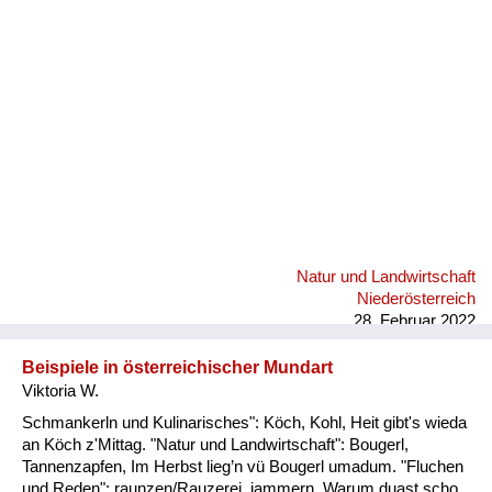
Fluchen und Reden
Mensch, Tier und Alltag
Schmankerln und
Kulinarisches
Natur und Landwirtschaft
Niederösterreich
28. Februar 2022
Beispiele in österreichischer Mundart
Viktoria W.
Schmankerln und Kulinarisches": Köch, Kohl, Heit gibt's wieda
an Köch z'Mittag. "Natur und Landwirtschaft": Bougerl,
Tannenzapfen, Im Herbst lieg’n vü Bougerl umadum. "Fluchen
und Reden": raunzen/Rauzerei, jammern, Warum duast scho