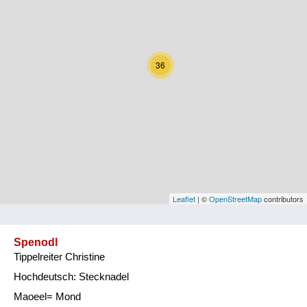
Kärnten
Niederösterreich
36
Oberösterreich
Salzburg
Steiermark
Tirol
Vorarlberg
Leaflet
| ©
OpenStreetMap
contributors
Wien
Spenodl
Tippelreiter Christine
Kategorie
Hochdeutsch: Stecknadel
Natur und Landwirtschaft
Maoeel= Mond