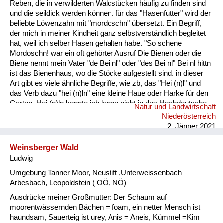
Reben, die in verwilderten Waldstücken häufig zu finden sind
und die seildick werden können. für das "Hasenfutter" wird der
beliebte Löwenzahn mit "mordoschn" übersetzt. Ein Begriff,
der mich in meiner Kindheit ganz selbstverständlich begleitet
hat, weil ich selber Hasen gehalten habe. "So schene
Mordoschn! war ein oft gehörter Ausruf Die Bienen oder die
Biene nennt mein Vater "de Bei nl" oder "des Bei nl" Bei nl hittn
ist das Bienenhaus, wo die Stöcke aufgestellt sind. in dieser
Art gibt es viele ähnliche Begriffe, wie zb, das "Hei (n)l" und
das Verb dazu "hei (n)ln" eine kleine Haue oder Harke für den
Garten. Hei (n)ln konnte ich lange nicht in das Hochdeutsche
Natur und Landwirtschaft
übersetzen, weil ich dafür keinen passenden Begriff fand!!
Niederösterreich
2. Jänner 2021
Weinsberger Wald
Ludwig
Umgebung Tanner Moor, Neustift ,Unterweissenbach
Arbesbach, Leopoldstein ( OÖ, NÖ)
Ausdrücke meiner Großmutter: Der Schaum auf
moorentwässernden Bächen = foam, ein netter Mensch ist
haundsam, Sauerteig ist urey, Anis = Aneis, Kümmel =Kim