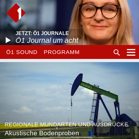
JETZT: Ö1 JOURNALE
Ö1 Journal um acht
Ö1 SOUND
PROGRAMM
REGIONALE MUNDARTEN UND AUSDRÜCKE
Akustische Bodenproben