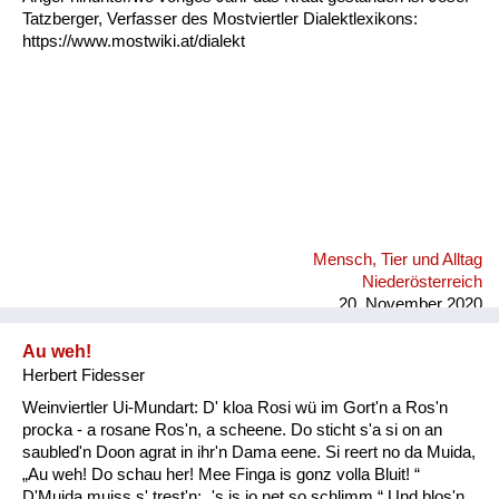
Tatzberger, Verfasser des Mostviertler Dialektlexikons:
https://www.mostwiki.at/dialekt
Mensch, Tier und Alltag
Niederösterreich
20. November 2020
Au weh!
Herbert Fidesser
Weinviertler Ui-Mundart: D' kloa Rosi wü im Gort'n a Ros'n
procka - a rosane Ros'n, a scheene. Do sticht s'a si on an
saubled'n Doon agrat in ihr'n Dama eene. Si reert no da Muida,
„Au weh! Do schau her! Mee Finga is gonz volla Bluit! “
D'Muida muiss s' trest'n: „'s is jo net so schlimm.“ Und blos'n,