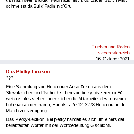
da Hias'l seen Bruida: „Fadln ausmist'n, du Luida!“ Stott'n Mist
schmeisst da Bui d'Fadln in d'Grui.
Fluchen und Reden
Niederösterreich
16. Oktober 2021
Das Pletky-Lexikon
???
Eine Sammlung von Hohenauer Ausdrücken aus dem
Slowakischen und Tschechischen von beiky bis zerenko Für
weitere Infos stehen Ihnen sicher die Mitarbeiter des museum
hohenau an der march, Hauptstraße 12, 2273 Hohenau an der
March zur verfügung
Das Pletky-Lexikon. Bei pletky handelt es sich um einers der
beliebtesten Wörter mit der Wortbedeutung G'schichtl.