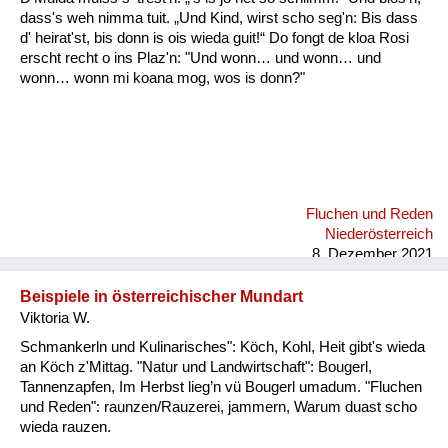
dass's weh nimma tuit. „Und Kind, wirst scho seg'n: Bis dass
d' heirat'st, bis donn is ois wieda guit!“ Do fongt de kloa Rosi
erscht recht o ins Plaz'n: "Und wonn… und wonn… und
wonn… wonn mi koana mog, wos is donn?"
Fluchen und Reden
Niederösterreich
8. Dezember 2021
Beispiele in österreichischer Mundart
Viktoria W.
Schmankerln und Kulinarisches": Köch, Kohl, Heit gibt's wieda
an Köch z'Mittag. "Natur und Landwirtschaft": Bougerl,
Tannenzapfen, Im Herbst lieg’n vü Bougerl umadum. "Fluchen
und Reden": raunzen/Rauzerei, jammern, Warum duast scho
wieda rauzen.