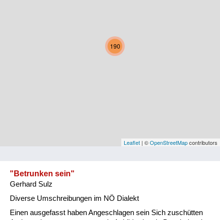
Kärnten
Niederösterreich
190
Oberösterreich
Salzburg
Steiermark
Tirol
Vorarlberg
Leaflet
| ©
OpenStreetMap
contributors
Wien
"Betrunken sein"
Gerhard Sulz
Kategorie
Diverse Umschreibungen im NÖ Dialekt
Natur und Landwirtschaft
Einen ausgefasst haben Angeschlagen sein Sich zuschütten