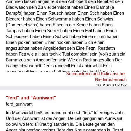
Anrinnen lassen angestreut sein Anbibberlt sein Benebelt sein
Fluchen und Reden
Bladlwaach sein Zu viel derwischt haben Einen Dampf (a
Dampfö) haben Einen Rausch haben Einen Stich haben Einen
Mensch, Tier und Alltag
Blederer haben Einen Schwomma haben Einen Schwips
(Damenschwips) haben Einen in der Krone haben Einen
Schmankerln und
Tampas haben Einen Surrer haben Einen Feil haben Einen
Kulinarisches
Schleuderer haben Einen Schwü haben Einen sitzen haben
Einen picken haben Einen hocken haben Sich einen
angezüchtet haben Angebledert sein Eine Fettn, Restfettn
haben Fett wie a Häusltschik Tutti completti sein (voll) zua sein
Bummzua sein Angesoffen sein Wie ein Radi angesoffen Der
is angschwaschelt Der is randvoll Er ist anbirschtlt Er is
angesäuselt Er is zuagschütt Er is ontschechert Der is ja
Schmankerln und Kulinarisches
schon gaunz steif Der is steif (steifer Blick) Fett wie ein
Niederösterreich
Radierer Blunzenfett sein Angefüllt sein abgefüllt sein
10. August 2022
angekübelt sein Angestochen sein versumpft...
"ferd" und "Auniwant"
ferd_auniwant
Im Mostviertel heißt es manchmal noch "ferd" für voriges Jahr.
Und der Auniwant ist der Anger.: De Leit gengan am Auniwant
do owi wo ferd s´Kraut g´standen is. Die Leute gehen den
Anger hinunter/wo voriges Jahr das Kraut gestanden is. Josef