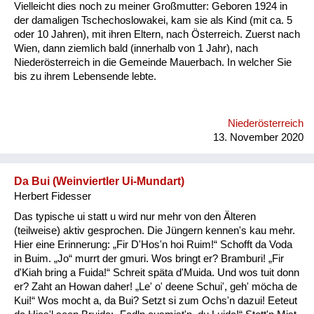
Vielleicht dies noch zu meiner Großmutter: Geboren 1924 in
der damaligen Tschechoslowakei, kam sie als Kind (mit ca. 5
oder 10 Jahren), mit ihren Eltern, nach Österreich. Zuerst nach
Wien, dann ziemlich bald (innerhalb von 1 Jahr), nach
Niederösterreich in die Gemeinde Mauerbach. In welcher Sie
bis zu ihrem Lebensende lebte.
Niederösterreich
13. November 2020
Da Bui (Weinviertler Ui-Mundart)
Herbert Fidesser
Das typische ui statt u wird nur mehr von den Älteren
(teilweise) aktiv gesprochen. Die Jüngern kennen's kau mehr.
Hier eine Erinnerung: „Fir D'Hos'n hoi Ruim!“ Schofft da Voda
in Buim. „Jo“ murrt der gmuri. Wos bringt er? Bramburi! „Fir
d'Kiah bring a Fuida!“ Schreit späta d'Muida. Und wos tuit donn
er? Zaht an Howan daher! „Le' o' deene Schui', geh' möcha de
Kui!“ Wos mocht a, da Bui? Setzt si zum Ochs'n dazui! Eeteut