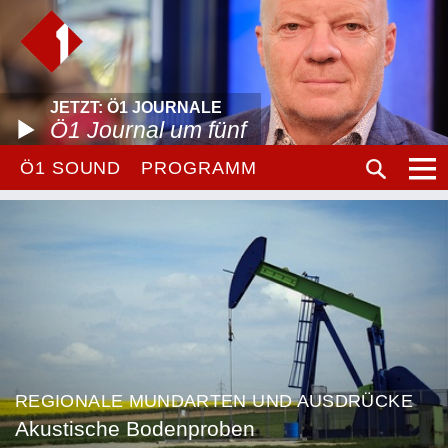
JETZT: Ö1 JOURNALE
Ö1 Journal um fünf
Ö1 SOUND
PROGRAMM
REGIONALE MUNDARTEN UND AUSDRÜCKE
Akustische Bodenproben