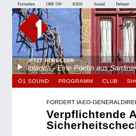
Fernsehen
ORF ON
KIDS
Sound
Debatte
JETZT: HÖRBILDER
Iolanda - Eine Poetin aus Sardini
Ö1 SOUND
PROGRAMM
CLUB
SH
FORDERT IAEO-GENERALDIR
Verpflichtende 
Sicherheitschec