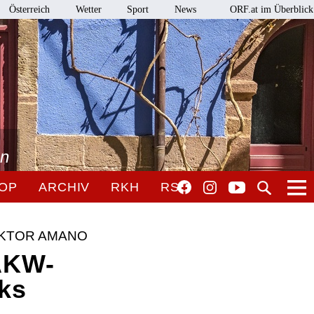
Österreich
Wetter
Sport
News
ORF.at im Überblick
en
OP
ARCHIV
RKH
RSO
EKTOR AMANO
AKW-
ks