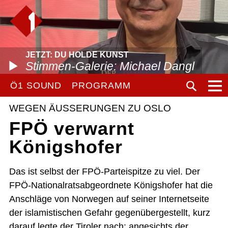
JETZT: DU HOLDE KUNST
Stimmen-Galerie: Michael Dangl
Ö1 SOUND
PROGRAMM
WEGEN ÄUSSERUNGEN ZU OSLO
FPÖ verwarnt
Königshofer
Das ist selbst der FPÖ-Parteispitze zu viel. Der
FPÖ-Nationalratsabgeordnete Königshofer hat die
Anschläge von Norwegen auf seiner Internetseite
der islamistischen Gefahr gegenübergestellt, kurz
darauf legte der Tiroler nach: angesichts der