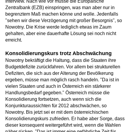
Interview. Nach wie vor müsse die Europäische
Zentralbank (EZB) einspringen, was man aber nur in
begrenztem Maß machen könne und wolle. Jedenfalls
"sehen wir diese Verzögerung mit großer Besorgnis", so
Nowotny. Die Krise werde lediglich etwas im Zaum
gehalten, aber eine dauerhafte Lösung sei noch nicht
erreicht.
Konsolidierungskurs trotz Abschwächung
Nowotny bekräftigt die Haltung, dass die Staaten ihre
Budgetdefizite zurückfahren. Vor allem bei strukturellen
Defiziten, die sich aus der Alterung der Bevölkerung
ergeben, müsse man möglich rasch handeln. "Da ist in
vielen Staaten und auch in Österreich ein stärkerer
Handlungsbedarf gegeben." Österreich müsse die
Konsolidierung fortsetzen, auch wenn sich die
Konjunkturaussichten für 2012 abschwächen, so
Nowotny. Bis jetzt sei er mit dem österreichischen
Konsolidierungskurs zufrieden. Er habe aber Sorge, dass
dieser konsequent weitergeführt wird, wenn die Wahlen
näher rücken. "Das ist immer eine gefährliche Zeit für