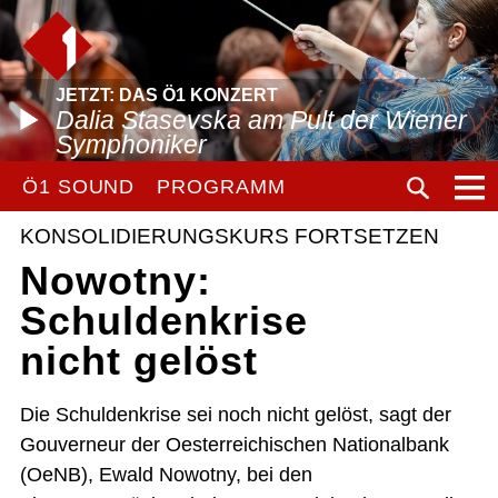
JETZT: DAS Ö1 KONZERT
Dalia Stasevska am Pult der Wiener
Symphoniker
Ö1 SOUND
PROGRAMM
KONSOLIDIERUNGSKURS FORTSETZEN
Nowotny:
Schuldenkrise
nicht gelöst
Die Schuldenkrise sei noch nicht gelöst, sagt der
Gouverneur der Oesterreichischen Nationalbank
(OeNB), Ewald Nowotny, bei den