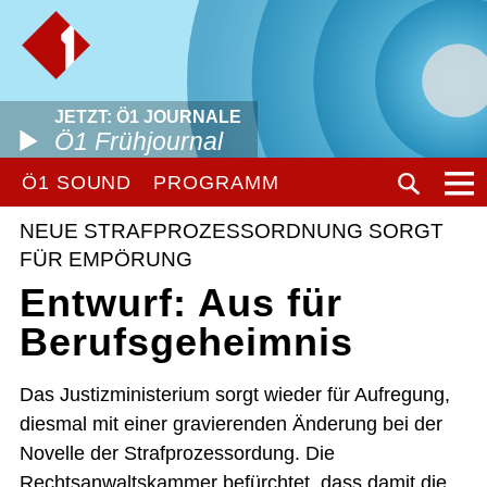
JETZT: Ö1 JOURNALE
Ö1 Frühjournal
Ö1 SOUND
PROGRAMM
NEUE STRAFPROZESSORDNUNG SORGT
FÜR EMPÖRUNG
Entwurf: Aus für
Berufsgeheimnis
Das Justizministerium sorgt wieder für Aufregung,
diesmal mit einer gravierenden Änderung bei der
Novelle der Strafprozessordung. Die
Rechtsanwaltskammer befürchtet, dass damit die