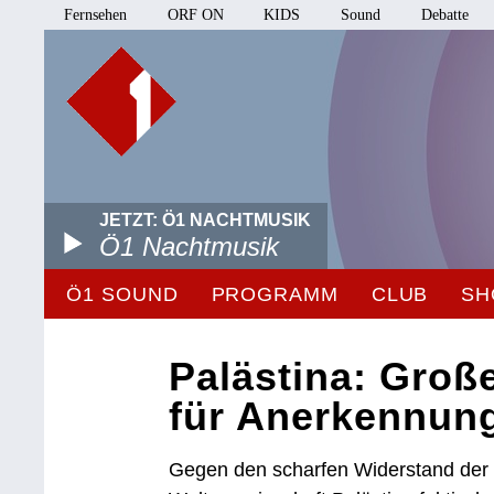
Fernsehen
ORF ON
KIDS
Sound
Debatte
JETZT: Ö1 NACHTMUSIK
Ö1 Nachtmusik
Ö1 SOUND
PROGRAMM
CLUB
SH
Palästina: Groß
für Anerkennun
Gegen den scharfen Widerstand der 