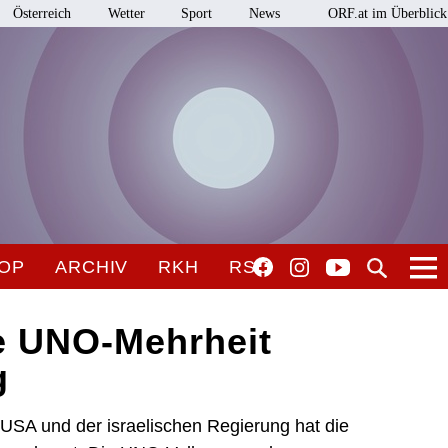
Österreich
Wetter
Sport
News
ORF.at im Überblick
OP
ARCHIV
RKH
RSO
e UNO-Mehrheit
g
USA und der israelischen Regierung hat die