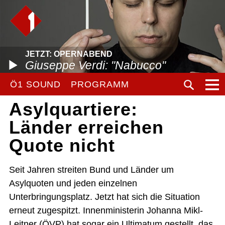
JETZT: OPERNABEND
Giuseppe Verdi: "Nabucco"
Ö1 SOUND
PROGRAMM
Asylquartiere:
Länder erreichen
Quote nicht
Seit Jahren streiten Bund und Länder um
Asylquoten und jeden einzelnen
Unterbringungsplatz. Jetzt hat sich die Situation
erneut zugespitzt. Innenministerin Johanna Mikl-
Leitner (ÖVP) hat sogar ein Ultimatum gestellt, das