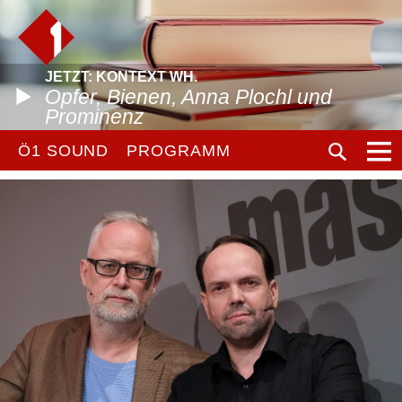
JETZT: KONTEXT WH.
Opfer, Bienen, Anna Plochl und
Prominenz
Ö1 SOUND
PROGRAMM