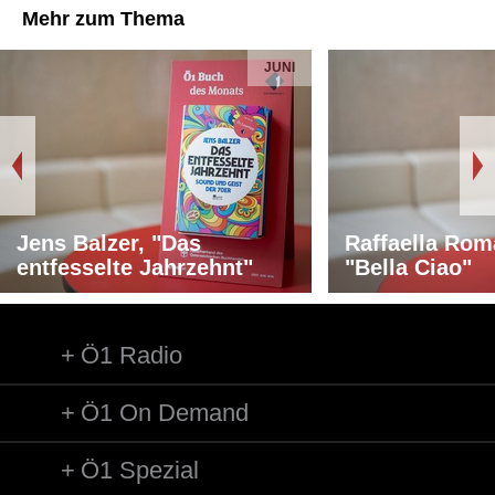
Mehr zum Thema
JUNI
Jens Balzer, "Das
Raffaella Rom
entfesselte Jahrzehnt"
"Bella Ciao"
Ö1 Radio
Ö1 On Demand
Ö1 Spezial