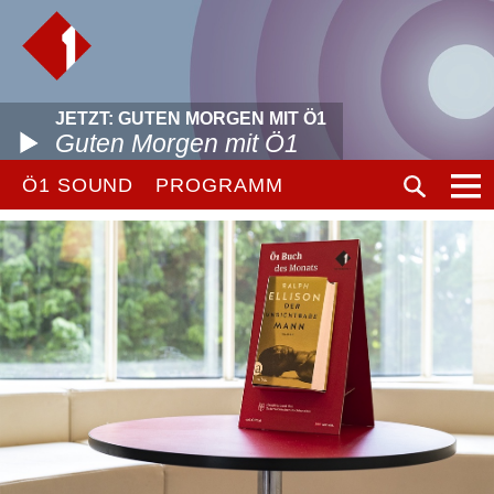
JETZT: GUTEN MORGEN MIT Ö1
Guten Morgen mit Ö1
Ö1 SOUND
PROGRAMM