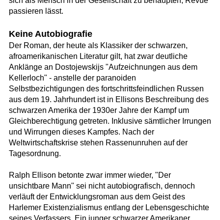
sich als Mensch in der Gesellschaft zu behaupten, Revue
passieren lässt.
Keine Autobiografie
Der Roman, der heute als Klassiker der schwarzen,
afroamerikanischen Literatur gilt, hat zwar deutliche
Anklänge an Dostojewskijs "Aufzeichnungen aus dem
Kellerloch" - anstelle der paranoiden
Selbstbezichtigungen des fortschrittsfeindlichen Russen
aus dem 19. Jahrhundert ist in Ellisons Beschreibung des
schwarzen Amerika der 1930er Jahre der Kampf um
Gleichberechtigung getreten. Inklusive sämtlicher Irrungen
und Wirrungen dieses Kampfes. Nach der
Weltwirtschaftskrise stehen Rassenunruhen auf der
Tagesordnung.
Ralph Ellison betonte zwar immer wieder, "Der
unsichtbare Mann" sei nicht autobiografisch, dennoch
verläuft der Entwicklungsroman aus dem Geist des
Harlemer Existenzialismus entlang der Lebensgeschichte
seines Verfassers. Ein junger schwarzer Amerikaner