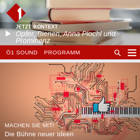
JETZT: KONTEXT
Opfer, Bienen, Anna Plochl und
Prominenz
Ö1 SOUND
PROGRAMM
MACHEN SIE MIT!
Die Bühne neuer Ideen