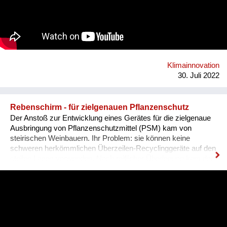
solidarischen Dachverband HabiTAT unverkäuflich sein und
2100 mit dem Verein LFF als Mieter von der Stadt Wien
übernommen werden. Direktkredite stellen mit 30 Prozent eine
wichtige Säule des Modells zur Schaffung von solidarischem
und selbstverwaltetem Wohnraum dar. Dieses Vorgehen ist
das erprobte Finanzierungsmodell des
Solidarzusammenschlusses habiTAT Österreich.
Klimainnovation
30. Juli 2022
Rebenschirm - für zielgenauen Pflanzenschutz
Der Anstoß zur Entwicklung eines Gerätes für die zielgenaue
Ausbringung von Pflanzenschutzmittel (PSM) kam von
steirischen Weinbauern. Ihr Problem: sie können keine
schweren herkömmlichen Überzeilen-Recyclinggeräte auf den
steilen Lagen verwenden. Nach reiflicher Überlegung kam der
Fachgruppe Technik die zündende Idee, einen aufblasbaren
Leichtbau-Schirm zu konstruieren. Folgenden Anforderungen
galt es gerecht zu werden: • Leichtbauweise für allen
Weingärten – eben bis steil • maximale Minderung der Abdrift
u. Bodeneinträge von PSM • hohe Recyclingrate von PSM •
„Zwei Reihen auf einmal Behandlung“ zur Bodenschonung und