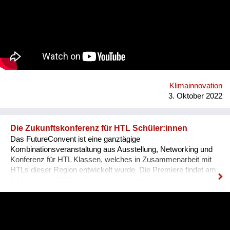
Landwirtschaft innerhalb der Stadt zurückgeführt. Wir bauen
auf dem Konzept sogenannter Transformationszentren auf, die
als Knotenpunkte für Ressourcen, lokale Wertschöpfung und
Beteiligung in Städten dienen können. Infolgedessen können
diese Zentren als Räume für Begegnungen dienen. Dieses
Projekt wird aus Mitteln des Klima- und Energiefonds gefördert
und im Rahmen des Programms „energy transition 2050“
durchgeführt. Projektkoordination: alchemia nova
Projektpartner: ZSI - Zentrum für Soziale Innovation
Klimainnovation
3. Oktober 2022
Die Zukunftskonferenz für HTL Schüler:innen
Das FutureConvent ist eine ganztägige
Kombinationsveranstaltung aus Ausstellung, Networking und
Konferenz für HTL Klassen, welches in Zusammenarbeit mit
HTLs dieser Region entwickelt wurde. Die Premiere findet am
9. November 2022 im Toscana Congress in Gmunden statt.
Heuer gibt es dieses Angebot für HTL-Schüler:innen der 3.-5.
Klassen aus Oberösterreich, Salzburg und der
Obersteiermark. Für die heurige Veranstaltung im November
stehen die Eckpfeiler bereits fest: Rund 10.000 HTL-