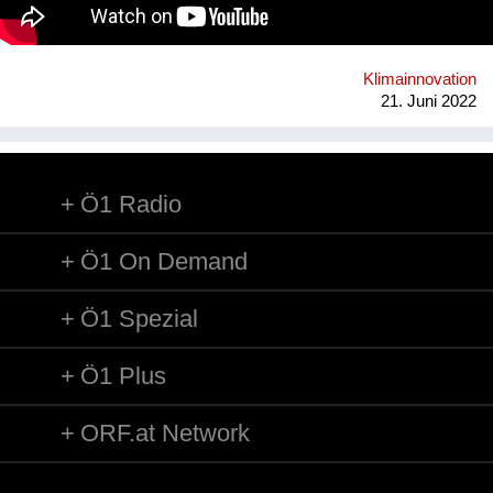
children to playfully experience the facts of life and to be
prepared for the future on this planet earth, which they will
naturally try to protect.
Klimainnovation
21. Juni 2022
Ö1 Radio
Ö1 On Demand
Ö1 Spezial
Ö1 Plus
ORF.at Network