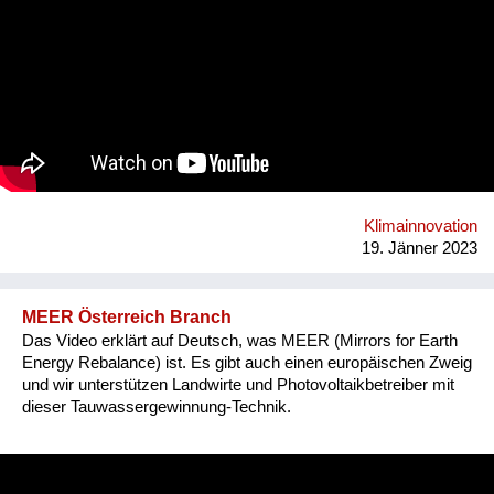
Rohwasser oben hineinschütten und unten sauberes Wasser
zapfen. Die Schwerkraft erledigt den Rest. Mittlerweile sind
über 4.200 PAUL in 91 Länder dieser Welt gebracht worden.
PAUL wird vor allem von Hilfsorganisationen eingesetzt. So
kaufen die Ärzte ohne Grenzen regelmäßig PAULs und
bringen sie in Krisengebieten zum Einsatz. Wegen der langen
Lebensdauer von über 10 Jahren ohne Filterwechsel und ohne
sonstiges Verbrauchsmaterial wird PAUL zunehmend in
ländlichen Gebieten zur Dauer-Wasserversorgung eingesetzt.
So kann das Ziel 6 der Sustainable Development Goals
erreicht werden.
Klimainnovation
19. Jänner 2023
MEER Österreich Branch
Das Video erklärt auf Deutsch, was MEER (Mirrors for Earth
Energy Rebalance) ist. Es gibt auch einen europäischen Zweig
und wir unterstützen Landwirte und Photovoltaikbetreiber mit
dieser Tauwassergewinnung-Technik.