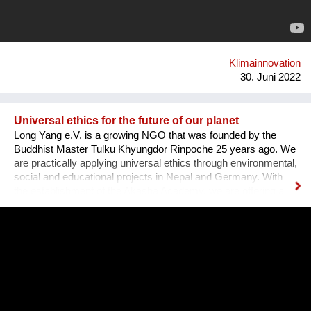
Gefahren der Verbauung, die Notwendigkeit klimafreundlicher
Mobilität oder auch Lebensmittelkooperativen ins Zentrum.
Über 20 Ausgaben entsteht so ein kaleidoskopisches
Panorama an Handlungsmöglichkeiten, die uns Menschen
nicht nur zu Zaungästen einer globalen Entwicklung machen
Klimainnovation
sondern echte Alternativen vor Ort aufz...
30. Juni 2022
Universal ethics for the future of our planet
Long Yang e.V. is a growing NGO that was founded by the
Buddhist Master Tulku Khyungdor Rinpoche 25 years ago. We
are practically applying universal ethics through environmental,
social and educational projects in Nepal and Germany. With
the establishment of the Akasha Academy, we are offering a
space to learn, train and apply these principles for the benefit
of others. We especially empower young people to act
courageously for the future of our planet. With physical
strength, mental stability and the right tools at hand, they can
be the change-makers this world so urgently needs. Having
the skills and capacity to balance, they will be able to establish
a common ground even in the most challenging situations.
With the Akasha Kindergarten and International School we help