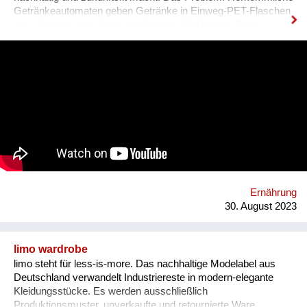
Getränkeautomaten geben Getränke in Einweg-PET-Flaschen
aus, die nach dem Konsum direkt im Müll landen. Dazu
kommt ein hoher Kühl- & Transportaufwand. BETTI - wie wir
unseren Automaten liebevoll nennen - macht das gänzlich
anders! Bei BETTI befüllt man die eigene Mehrwegflasche mit
dem Getränk seiner Wahl und verzichten so zu 100% auf
Einweg-Verpackungen. Ganz nebenbei braucht BETTI nur
rund 1/3 des Energiebedarfs eines herkömmlichen
Getränkeautomaten, da erst direkt bei der Abfüllung gekühlt
wird. Weiters reduzieren sich die Transportlasten massiv
durch die Verwendung und Aufbereitung des standorteigenen
Leitungswassers und die Mischung des Getränks direkt im
Automaten. Dazu bieten wir Unternehmen günstige
Pauschalmodelle an, um mittels kostenlosen Getränken den
Ernährung
eigenen MitarbeiterInnen Wertschätzung zu ze...
30. August 2023
limo wardrobe
limo steht für less-is-more. Das nachhaltige Modelabel aus
Deutschland verwandelt Industriereste in modern-elegante
Kleidungsstücke. Es werden ausschließlich
Produktionsmuster, unverkaufte und retournierte Ware