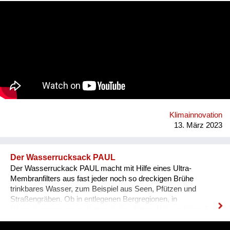
Kund:innen geschaffen: Kleidung & Schuhe, Haushalt &
Möbel, Bücher & Medien, Freizeit & Sport, Technik &
Elektronik, Deko & Raritäten und Specials & Design. Die
überregionale Verfügbarkeit erhöht Verkaufschancen und setzt
Kreislaufwirtschaft um. WIDADO macht Second Hand Online-
Shopping einfach, attraktiv und zu einer echten Alternative
zum Neukauf. Jeder Einkauf auf WIDADO schafft
ökologischen und sozialen Mehrwert. In den
sozialwirtschaftlichen Betrieben erhalten Menschen mit
Benachteiligungen am Arbeitsmarkt, etwa Langzeitarbeitslose,
Qualifizierung im Berufsfeld des E-Commerce. Die
Klimainnovation
Entwicklung von WIDADO durch RepaNet ist gefördert aus
13. März 2023
Mitteln des Sozialministeriums.
Der Wasserrucksack PAUL
Der Wasserruckack PAUL macht mit Hilfe eines Ultra-
Membranfilters aus fast jeder noch so dreckigen Brühe
trinkbares Wasser, zum Beispiel aus Seen, Pfützen und
Straßengräben. Ob in entlegenen Bergregionen, in
Überschwemmungsgebieten, in der dritten Welt, im Krieg: Er
braucht dazu weder Energie noch Chemikalien. Einfach