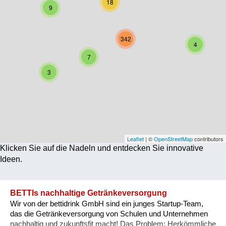
18
9
Corona
Ernährung
342
4
Gesundheit
7
3
Klimainnovation
Kultur
Soziales
Technologie
Leaflet
| ©
OpenStreetMap
contributors
Klicken Sie auf die Nadeln und entdecken Sie innovative
Wirtschaft
Ideen.
Weiteres
BETTIs nachhaltige Getränkeversorgung
Wir von der bettidrink GmbH sind ein junges Startup-Team,
das die Getränkeversorgung von Schulen und Unternehmen
nachhaltig und zukunftsfit macht! Das Problem: Herkömmliche