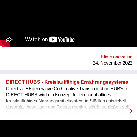
Klimainnovation
24. November 2022
DIRECT HUBS - Kreislauffähige Ernährungssysteme
DIrective REgenerative Co-Creative Transformation HUBS In
DIRECT HUBS wird ein Konzept für ein nachhaltiges,
kreislauffähiges Nahrungsmittelsystem in Städten entwickelt,
das Abfall beseitigen und Ressourcenkreisläufe schließen soll.
Wir integrieren erfolgreiche Ansätze der Regionalisierung, der
Direktvermarktung, Zero Waste und Ressourcen-Symbiosen
mit Landwirten in oder in der Nähe von Städten. Nährstoffe und
Wasser werden rückgewonnen und in eine lokale