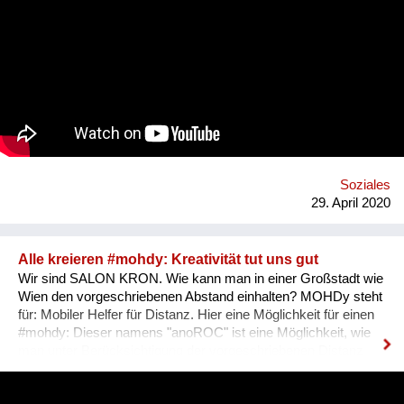
verbessern. In einem partizipativen Prozess entsteht so eine
sorgende Gemeinschaft in Nachbarschaft und Grätzel, die
Menschen mit Demenz, Alt und Jung in herausfordernden
Lebenssituationen, mit professioneller und privater Hilfe
unterstützt. Der ACHTSAME 8. wird vom Verein Sorgenetz
koordiniert und vom Fonds Gesundes Österreich, der Wiener
Gesundheitsförderung und dem Bezirk bis Anfang 2022
finanziell unterstützt. https://achtsamer.at
https://www.facebook.com/sorgenetz.at/
Soziales
29. April 2020
Alle kreieren #mohdy: Kreativität tut uns gut
Wir sind SALON KRON. Wie kann man in einer Großstadt wie
Wien den vorgeschriebenen Abstand einhalten? MOHDy steht
für: Mobiler Helfer für Distanz. Hier eine Möglichkeit für einen
#mohdy​: Dieser namens "anoROC"​​ ist eine Möglichkeit, wie
man unter Berücksichtigung der vorgeschriebenen Distanz
sogar "disTANZEN" kann. Wie sieht Dein persönlicher #mohdy​
aus? Lasst uns eine Ideensammlung von MOHDys machen -