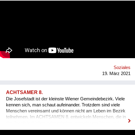
to support their revitalization and empowerment, and ultimately
to create thriving communities. Our "Welcome to my Village"
program was designed to unlock the potential of small, rural
towns and villages. It features three pillars: Welcome,
Business, Home. You can join our efforts by watching and
sharing this video and supporting the ES VICIS Foundation.
BE THE CHANGE. https://esvicis.org/
www.facebook.com/esvicis
Soziales
19. März 2021
ACHTSAMER 8.
Die Josefstadt ist der kleinste Wiener Gemeindebezirk. Viele
kennen sich, man schaut aufeinander. Trotzdem sind viele
Menschen vereinsamt und können nicht am Leben im Bezirk
teilnehmen. Im ACHTSAMEN 8. entwickeln Menschen, die in
der Josefstadt leben oder arbeiten, gemeinsam Ideen und
Initiativen, um das soziale Miteinander im Bezirk weiter zu