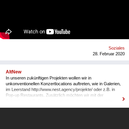
andererseits Unterstützung im Alltag. Alle AlltagshelferInnen
werden persönlich geprüft und die entstandenen
Unterstützungsverhältnisse werden von Allfred
qualitätssichernd begleitet. Homepage: https://www.allfred.at/
Soziales
28. Februar 2020
AltNew
In unseren zukünftigen Projekten wollen wir in
unkonventionellen Konzertlocations auftreten, wie in Galerien,
im Leerstand http://www.nest.agency/projekte/ oder z.B. in
Pop-up Restaurants. Zusätzlich möchten wir mit der
Aufstellung (z.B. Publikum zwischen den Musikern, aktive
Teilnahme des Publikums am Konzert) experimentieren.
Momentan arbeiten wir sehr intensiv daran Online-Inhalte zu
erstellen und erweitern. Gerne können Sie unsere Facebook
Seite besuchen https://www.facebook.com/altnewofficial Es