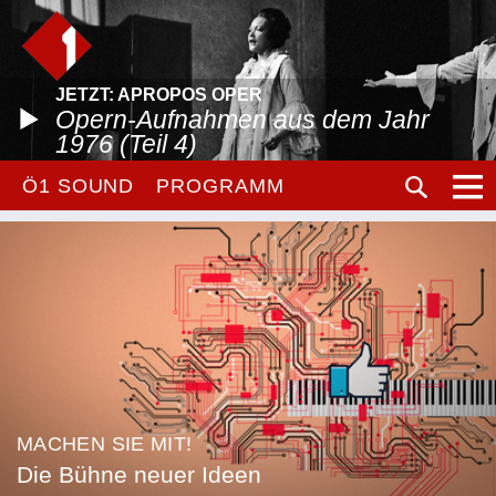
JETZT: APROPOS OPER
Opern-Aufnahmen aus dem Jahr
1976 (Teil 4)
Ö1 SOUND
PROGRAMM
MACHEN SIE MIT!
Die Bühne neuer Ideen