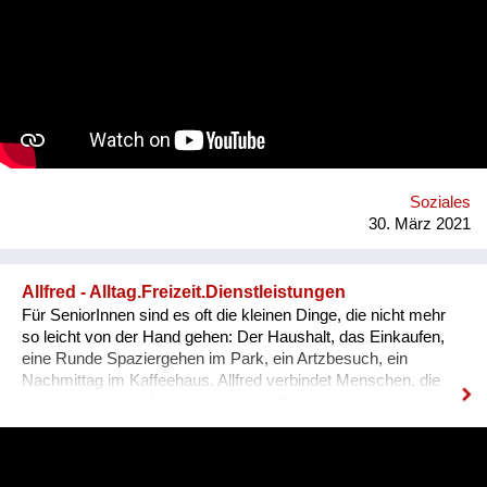
kann auch gut im Werksunterricht für Schüler kreiert werden.
Die Sammlung von Ideen soll zuerst online und dann wenn
erlaubt auch als Fest der Freude à la "BRING YOUR MOHDy"
realisiert werden - IMMER unter Einhaltung der gesetzlichen
Bestimmungen! Der Reinerlös geht an soziale Vereine. Damit
möchten wir unsere menschlichen Fähigkeiten wie Kreativität
und Humor feiern und auf das Thema psychische Gesundheit
während der Covid-Krise aufmerksam machen!
Soziales
30. März 2021
Allfred - Alltag.Freizeit.Dienstleistungen
Für SeniorInnen sind es oft die kleinen Dinge, die nicht mehr
so leicht von der Hand gehen: Der Haushalt, das Einkaufen,
eine Runde Spaziergehen im Park, ein Artzbesuch, ein
Nachmittag im Kaffeehaus. Allfred verbindet Menschen, die
Unterstützung im Alltag suchen, mit Personen, die dem ersten
Arbeitsmarkt nicht vollumfänglich zur Verfügung stehen
können. So bietet Allfred einen Mehrwert für zwei Zielgruppen:
Einerseits niederschwellige Arbeitsmöglichkeiten und