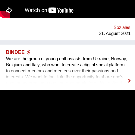
Soziales
21. August 2021
BINDEE 🖇
We are the group of young enthusiasts from Ukraine, Norway,
Belgium and Italy, who want to create a digital social platform
to connect mentors and mentees over their passions and
interests. We want to facilitate the opportunity to share one's
passion by creating a passion-sharing platform. We noticed
that during the lockdown a lot of people suffer from the lack of
communication. That’s why we wanted to provide an
opportunity for socialising safely. Our project creates a unique
platform for collecting experiences, knowledge and passions
and sharing it with others. In order to kickstart the platform by
1st of September 2022, we want to find 15 mentors by the 1st
of August 2022 to host at least one mentorship
programme/session on their passion and interests by the 30th