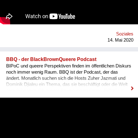
natürlich ein Weltbild, ein Wertesystem, dass diese Welt auf
den Kopf stellt. Nicht mehr das ICH, die Erde ist der
Mittelpunkt unseres Kosmos, nein, unserer gemeinsames
SELBST, die Sonne ist dieser Mittelpunkt.
Soziales
14. Mai 2020
BBQ - der BlackBrownQueere Podcast
BIPoC und queere Perspektiven finden im öffentlichen Diskurs
noch immer wenig Raum. BBQ ist der Podcast, der das
ändert. Monatlich suchen sich die Hosts Zuher Jazmati und
Dominik Djialeu ein Thema, das sie beschäftigt oder die Welt
gerade bewegt. Ob queere Bewegung im Osten, BIPoCs in
der Politik oder die glamouröse Welt des Ballroom Culture – zu
Gast sind immer Betroffene, Aktive und Menschen aus der
Szene um ihre Expertise zu teilen. Was BBQ dabei so
einzigartig macht? Der nicht-weiße und dazu queere
Blickwinkel auf Themen mit gesellschaftlicher Relevanz.