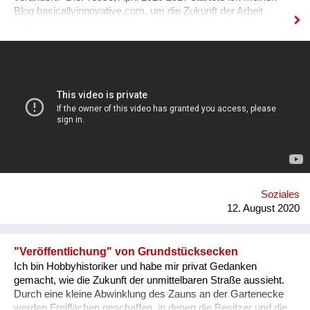
Blog basicallyinnovative.com, um die Zukunft der Arbeit
mitzugestalten. Aus der Perspektive junger kritischer
weiblicher Stimmen frage ich: Wie soll eine Arbeitswelt
aussehen, in der wir gerne arbeiten und die uns nicht krank
macht? Für meine Recherchen bin ich viel unterwegs: Ich
suche Antworten in Schulen, Universitäten, innovativen
Unternehmen und Co-working spaces und spreche mit
Führungskräften, MitarbeiterInnen, ForscherInnen,
Jugendlichen und Studierenden über ihre Visionen. Mein
Wissen teile ich über den Blog, Newsletter, Social Media. Mit
meinen Vorträgen, Events und Workshops möchte ich
vielfältigen Stimmen eine Plattform bieten und den Austausch
und Diskurs auf Augenhöhe fördern.
www.basicallyinnovative.com
Soziales
www.facebook.com/basicallyinnovative
12. August 2020
www.instagram.com/lenamarieglaser
"Veröffentlichung" von Grundstücksecken
Ich bin Hobbyhistoriker und habe mir privat Gedanken
gemacht, wie die Zukunft der unmittelbaren Straße aussieht.
Durch eine kleine Abwinklung des Zauns an der Gartenecke
werden Freiflächen geschaffen, in denen die Besitzer und die