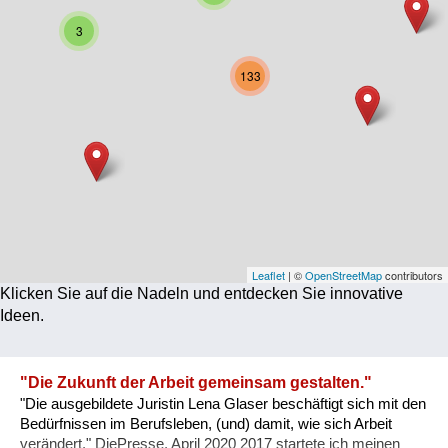
Corona
3
Ernährung
133
Gesundheit
Klimainnovation
Kultur
Soziales
Technologie
Leaflet
| ©
OpenStreetMap
contributors
Klicken Sie auf die Nadeln und entdecken Sie innovative
Wirtschaft
Ideen.
Weiteres
"Die Zukunft der Arbeit gemeinsam gestalten."
"Die ausgebildete Juristin Lena Glaser beschäftigt sich mit den
Bedürfnissen im Berufsleben, (und) damit, wie sich Arbeit
verändert." DiePresse, April 2020 2017 startete ich meinen