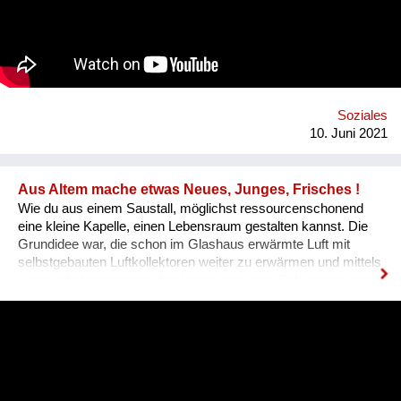
offers educational videos, articles, and lectures about sexual
harassment, how to defend yourself, and information on
emergency hotlines for victims of sexual assault.
Soziales
10. Juni 2021
Aus Altem mache etwas Neues, Junges, Frisches !
Wie du aus einem Saustall, möglichst ressourcenschonend
eine kleine Kapelle, einen Lebensraum gestalten kannst. Die
Grundidee war, die schon im Glashaus erwärmte Luft mit
selbstgebauten Luftkollektoren weiter zu erwärmen und mittels
eines solarbetriebenen Ventilators unter eine Schuttsteinwand
zu blasen, die als Wärmespeicher dient.Im Sommer kannst du
das System umdrehen und zur Kühlung verwenden. Das ist
ein System, das zwar keine perfekte Wärmeausbeute liefert,
dafür sehr einfach zu bauen ist, sehr langlebig und billig. Als
nächstes will ich es in ein Wohnhaus bauen, in Verbindung mit
einem Tischherd. Hinter diesem, meinen Handeln steht