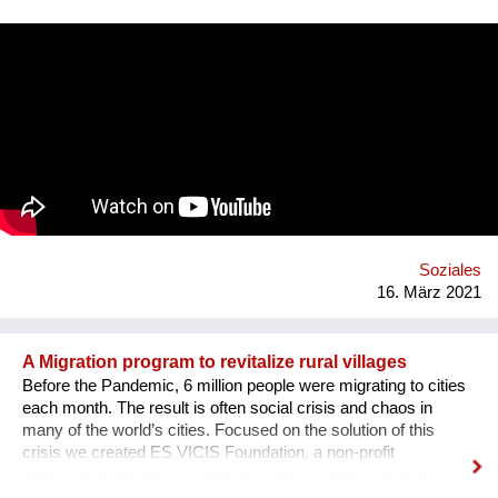
further apart.The endless stream of information &
misinformation on our devices makes it harder & harder to
distinguish what is what. Sometimes it seems that everything
has lost its meaning. The goal is to grow the project & find
musicians/artists in each country of the planet who will follow
the same process: interview someone in their own mi2 &
create an artistic reaction to it. All these interviews & creations
will then be shared on a website & then turned into a travelling
exhibition. 1 mi2 I willl send a positive message from and into
our communities and promote listening to each other and
empathy. This starts in front of our own front doors. Website:
http://www.on...
Soziales
16. März 2021
A Migration program to revitalize rural villages
Before the Pandemic, 6 million people were migrating to cities
each month. The result is often social crisis and chaos in
many of the world’s cities. Focused on the solution of this
crisis we created ES VICIS Foundation, a non-profit
organization based in Switzerland, whose goal is to foster
sustainable and planned migration to rural towns and villages,