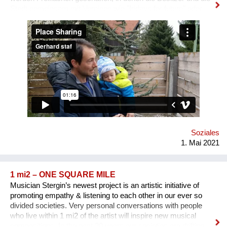
Stadt gemeinsam mit Vereinen wie "fridays for future" oder
Künstlern etwas der Gesellschaft vermitteln können. Diese
Grundstücksecke wertet die Strasse, die Gegend und somit
letztlich das Grundstück selbst auf. Sie schafft durch bessere
Sicht auf die Kreuzung Verkehrssicherheit und gleichzeitig
Wohlbefinden. Die Stadt muss jedoch Anreize schaffen, damit
diese potentiellen Freiflächen geschaffen werden können.
Etwa eine Grundsteuersenkung, Schaffung der rechtlichen
(haftungstechnischen) Voraussetzungen, Mitbetreuung durch
die Stadtgärtnerei
Soziales
1. Mai 2021
1 mi2 – ONE SQUARE MILE
Musician Stergin’s newest project is an artistic initiative of
promoting empathy & listening to each other in our ever so
divided societies. Very personal conversations with people
who live within 1 mi2 of the artist will inspire new musical
compositions. In the past 20 years our societies are drifting