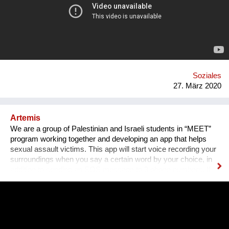
wäre uns sehr geholfen mit Menschen in Kontakt zu kommen,
die ähnliche Ideen haben. Im Moment haben wir Alles, um den
kreativen Teil zu erstellen, doch wir würden sehr von einem
größeren Netzwerk an Menschen aus der Musikbranche (z.B.
Programmierer, Radio-Reporter, Agenturen) profitieren.
Aufgrund der Corona-Krise wird unser Hauptaugenmerk in den
kommenden Wochen auf der Erstellung des Podcasts liegen.
Soziales
27. März 2020
Artemis
We are a group of Palestinian and Israeli students in “MEET”
program working together and developing an app that helps
sexual assault victims. This app will start voice recording your
surroundings when you say a certain word by your choice, in
addition to sending an SOS message to 3 phone numbers. If
you find yourself in a situation where you have been sexually
assaulted, you just have to say your word, and you'll have
recorded evidence against your offender, helping you report
them to the police. The app also offers the victims the ability to
share their experiences and support each other. And it also