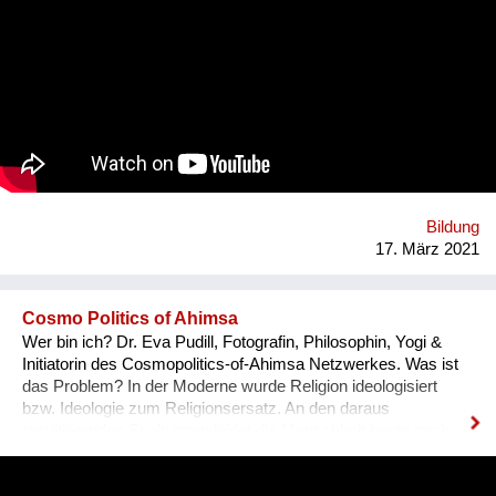
human innovation. This limited understanding combined with
the increasing detachment of our everyday lives from their
socio-ecological foundations makes experiencing Climate
Change seemingly impossible. The overall project focuses on
listening to the stories. It is about learning from each other to
adapt and overcome the challenges posed by changing
environments. It is about relaying and connecting stories
together to create a better understanding of complex
phenomena. It is about bringing people together to form bonds
of cooperation and solidarity. www.climatewalk.eu
Bildung
17. März 2021
Cosmo Politics of Ahimsa
Wer bin ich? Dr. Eva Pudill, Fotografin, Philosophin, Yogi &
Initiatorin des Cosmopolitics-of-Ahimsa Netzwerkes. Was ist
das Problem? In der Moderne wurde Religion ideologisiert
bzw. Ideologie zum Religionsersatz. An den daraus
resultierenden Spaltungen leidet die Menschheit heute noch.
Wie würde dagegen eine Ideologie-lose transformative
Spiritualität aussehen, die sich nicht mit persönlicher