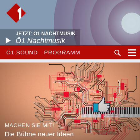
JETZT: Ö1 NACHTMUSIK
Ö1 Nachtmusik
Ö1 SOUND
PROGRAMM
MACHEN SIE MIT!
Die Bühne neuer Ideen