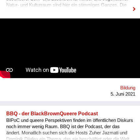
Natur- und Kulturraum sind hier ein stimmiges Ganzes. Die
Gewalt der Natur hat auch an diesem Kraftort ihre Spuren
hinterlassen. 2018 hat ein Sturmtief die Bäume eines
Waldstriches in der Nähe des Hofes wie Streichhölzer
umgeknickt. 2020 versucht ein Virus die vielfältigen Projekte
lahmzulegen. Das innovative Mal- und Schreibprojekt „1000
Bäume“ lässt Hoffnung aufkeimen. 50 Kindergärten, Grund-
und Mittelschulen aus Südtirol, Österreich, Deutschland und
Polen unterstützen mit Bildern und Texten die Errichtung eines
Schutzwaldes und pflanzen auch in ihrer Umgebung Bäume.
Das digitale Projekt lädt junge Menschen ein, gemeinsam mit
Erwachsenen an der Reparatur der Zukunft aktiv mitzuwirken.
Lokal verwurzelt und global vernetzt.
Bildung
5. Juni 2021
BBQ - der BlackBrownQueere Podcast
BIPoC und queere Perspektiven finden im öffentlichen Diskurs
noch immer wenig Raum. BBQ ist der Podcast, der das
ändert. Monatlich suchen sich die Hosts Zuher Jazmati und
Dominik Djialeu ein Thema, das sie beschäftigt oder die Welt