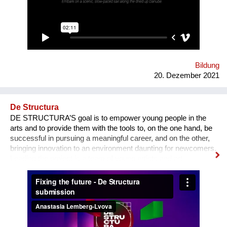
and sketches a variety of speculative futures. Come and swim
with us at "Novi Sad - European Capital of Culture 2022", if it
won't be already too late, and Danube dries up.
Bildung
20. Dezember 2021
De Structura
DE STRUCTURA’S goal is to empower young people in the
arts and to provide them with the tools to, on the one hand, be
successful in pursuing a meaningful career, and on the other,
bringing innovation to an environment daunting for newcomers.
Leading the project is a team of young artists and art
professionals, who through first- hand experience understand
how difficult it usually is to build a meaningful career in the
sphere of arts and culture. What is the problem? One’s
decision to become an artist or an art professional is often
challenged by numerous questions. “Art is a hobby, not a
profession, shouldn’t you choose something more sensible?”