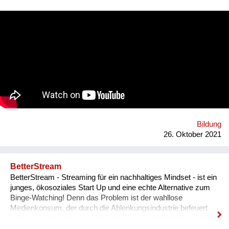
that during the lockdown a lot of people suffer from the lack of
communication. That’s why we wanted to provide an
opportunity for socialising safely. Our project creates a unique
platform for collecting experiences, knowledge and passions
and sharing it with others. In order to kickstart the platform by
1st of September 2022, we want to find 15 mentors by the 1st
of August 2022 to host at least one mentorship
programme/session on their passion and interests by the 30th
of September 2022. Contact: alyapetrakova@gmail.com
Bildung
26. Oktober 2021
BetterStream
BetterStream - Streaming für ein nachhaltiges Mindset - ist ein
junges, ökosoziales Start Up und eine echte Alternative zum
Binge-Watching! Denn das Problem ist der wahllose
Medienkonsum, der durch die Ablenkungsindustrie befeuert
wird und wahnsinnig viel CO2 erzeugt. Die BetterStream App
bietet kostenlos inspirierende Filme und Podcasts zu den