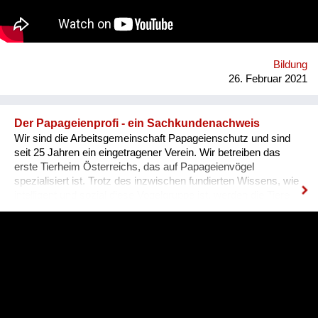
dar und mehr als 16% der Jugendlichen aus armen
Gemeinden brachen 2020 die Schule ab. Die CONCORDIA
Berufsschule unterstützt junge Menschen, die in Betreuung
aufgewachsen sind. Das Ausbildungsmodell kombiniert
theoretische Fächer mit beruflicher Ausbildung und
Bildung
Qualifizierung, in fünf verschiedenen Berufen. B...
26. Februar 2021
Der Papageienprofi - ein Sachkundenachweis
Wir sind die Arbeitsgemeinschaft Papageienschutz und sind
seit 25 Jahren ein eingetragener Verein. Wir betreiben das
erste Tierheim Österreichs, das auf Papageienvögel
spezialisiert ist. Trotz des inzwischen fundierten Wissens, wie
intelligent und sozial diese Vogelgruppe ist, werden die Tiere
vielerorts immer noch so gehalten, wie es Jahrhunderte lang
üblich war: einzeln, in kleinen Käfigen, über Jahrzehnte in ihrer
Einsamkeit und Langeweile gefangen. Unsere Lösung ist ein
Sachkundenachweis für tiergerechte Papageienhaltung: Der
Papageien-Profi. Interessierte erlernen hier die richtige Haltung
der exotischen Wildtiere von A-Z. Das ermöglicht ein
harmonisches Zusammenleben, von dem Mensch UND Tier
profitieren. Gemeinsam mit unseren internationalen