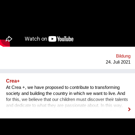
Verwirklichung zufrieden gibt, sondern auf dem Weg der
Gewaltlosigkeit eine Befreiung im kosmopolitischen Maßstab
anstrebt? Was mache ich anders? Ziel des Ahimsa-
Netzwerkes ist eine kritische und kreative
Auseinandersetzung mit vorherrschenden Diskursen über
Gewalt und Gewaltlosigkeit. Um die vielfältigen Möglichkeiten
von Ahimsa sichtbar zu machen, soll ein Archiv aus Video-
Interviews & Texten entstehen.
Bildung
24. Juli 2021
Crea+
At Crea +, we have proposed to contribute to transforming
society and building the country in which we want to live. And
for this, we believe that our children must discover their talents
and dedicate to what they are passionate about. In this way,
they can grow up inspired, motivated and happy. For this
reason and through 10 years, Crea + has had the mission of
allowing children from vulnerable backgrounds to discover
their talent and find their passion during their school years. To