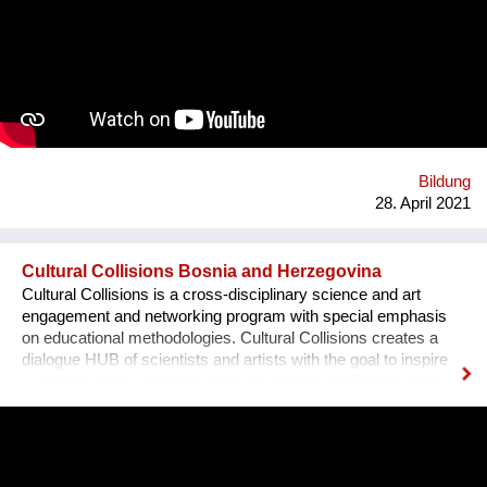
achieve this, we have built a professional volunteering program
in which young people and adults donate their talents, hobbies
and professions through face-to-face and virtual classes that
they share with students from all over Peru. We want more
children to believe in themselves to achieve their dreams. That
moves us and has led us to offer more than 30 thousand free
classes with 300 different themes such as mini engineers, mini
chef, mini architects, singing, scientific experiments, veterinary
...
Bildung
28. April 2021
Cultural Collisions Bosnia and Herzegovina
Cultural Collisions is a cross-disciplinary science and art
engagement and networking program with special emphasis
on educational methodologies. Cultural Collisions creates a
dialogue HUB of scientists and artists with the goal to inspire
school students and invite them to actively participate in this
cross disciplinary dialogue. It is designed to trigger curiosity,
enhance creativity, and foster critical thinking and help school
students to create their own artistic reflections on scientific or
technologic topics. The interdisciplinary program allows the