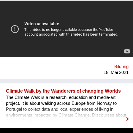
Kernthemen Umweltschutz, gesellschaftlicher Wandel und
persönliche Entwicklung. Dabei thematisieren wir zusätzlich
den Ausstoß von CO2, der im Zusammenhang mit Streaming
entsteht, und fördern einen bewussteren Umgang mit Medien.
Unser Redaktionsteam filtert hochwertige Inhalte von
vertrauenswürdigen Quellen, die nicht durch Algorithmen,
sondern von echter Menschenhand ausgesucht wurden.
Unsere Nutzer*innen können Vorschläge zu Inhalten senden,
um selbst das Programm mitzugestalten und darüber hinaus
ihren CO2 Ausstoß, der beim streamen entsteht,
kompensieren. Unsere Vision ist es, die größte Plattform für
Bildung
grünen und nachhaltigen Content ...
18. Mai 2021
Climate Walk by the Wanderers of changing Worlds
The Climate Walk is a research, education and media-art
project. It is about walking across Europe from Norway to
Portugal to collect data and local experiences of living in
environments impacted by Climate Change. Discourses about
Climate Change usually revolves around abstract figures and
future scenarios somewhere between fatalism and blind faith in