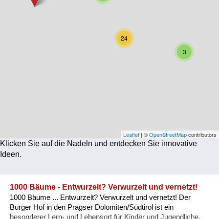
Corona
Ernährung
24
Gesundheit
3
Klimainnovation
Kultur
Soziales
Technologie
Leaflet
| ©
OpenStreetMap
contributors
Klicken Sie auf die Nadeln und entdecken Sie innovative
Wirtschaft
Ideen.
Weiteres
1000 Bäume - Entwurzelt? Verwurzelt und vernetzt!
1000 Bäume ... Entwurzelt? Verwurzelt und vernetzt! Der
Burger Hof in den Pragser Dolomiten/Südtirol ist ein
besonderer Lern- und Lebensort für Kinder und Jugendliche.