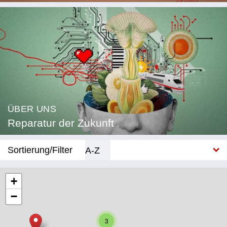
ÜBER UNS
Reparatur der Zukunft
Sortierung/Filter
A-Z
Neu
+
−
Kategorie
Bildung
3