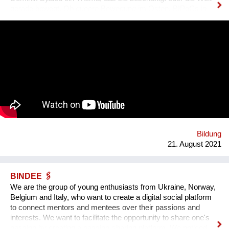
gerade bewegt. Ob queere Bewegung im Osten, BIPoCs in
der Politik oder die glamouröse Welt des Ballroom Culture – zu
Gast sind immer Betroffene, Aktive und Menschen aus der
Szene um ihre Expertise zu teilen. Was BBQ dabei so
einzigartig macht? Der nicht-weiße und dazu queere
Blickwinkel auf Themen mit gesellschaftlicher Relevanz.
Bildung
21. August 2021
BINDEE 🖇
We are the group of young enthusiasts from Ukraine, Norway,
Belgium and Italy, who want to create a digital social platform
to connect mentors and mentees over their passions and
interests. We want to facilitate the opportunity to share one's
passion by creating a passion-sharing platform. We noticed