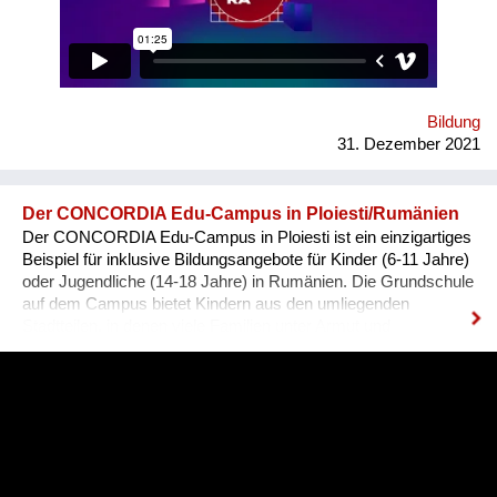
“It is a vocation for the wealthy and the elites, they will never let
you in. Do you want to deal with this cruel reality?” “How are
you going to pay your bills or get health insurance?” Being
bombarded with such questions externally as well as internally,
a lack of understanding of the institutional structures of the art
world an...
Bildung
31. Dezember 2021
Der CONCORDIA Edu-Campus in Ploiesti/Rumänien
Der CONCORDIA Edu-Campus in Ploiesti ist ein einzigartiges
Beispiel für inklusive Bildungsangebote für Kinder (6-11 Jahre)
oder Jugendliche (14-18 Jahre) in Rumänien. Die Grundschule
auf dem Campus bietet Kindern aus den umliegenden
Stadtteilen, in denen viele Familien unter Armut und
Diskriminierung leiden, eine moderne, anregende und sehr
kreative Lernumgebung. Dem öffentlichen Bildungssystem in
Rumänien fehlen die Kapazitäten, den von ihm abhängigen
jungen Rumän/innen genug soziale, finanzielle und emotionale
Unterstützung zu bieten, um sie auf den Arbeitsmarkt
vorzubereiten. Menschen zwischen 18 und 24 Jahren stellen
die zweithöchste Armutsquote (31,4 %) auf nationaler Ebene