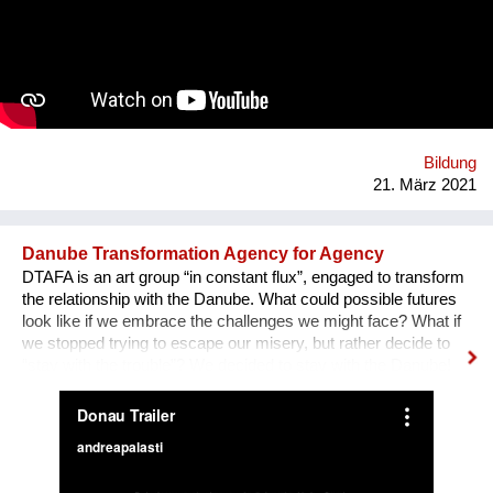
next generation to get prepared for the challenges of the 21st
century. Science & Art connecting People. Cross disciplinary
science & art engagement and global networking by ORIGIN:
https://mhoch.web.cern.ch/Art@CMS/ORIGIN_CERN_IR_Nov2019
Bildung
21. März 2021
Danube Transformation Agency for Agency
DTAFA is an art group “in constant flux”, engaged to transform
the relationship with the Danube. What could possible futures
look like if we embrace the challenges we might face? What if
we stopped trying to escape our misery, but rather decide to
“stay with the trouble”? We decided to stay with the Danube!
We are mapping the anticipated emergencies that the river
might face in the future, producing experimental ‘solutions’:
speculative maps, fish friendly swimming classes, underwater
radios… Our experimental interactive forecast service
“woodiana.today” reports on the status of the Anthropocene