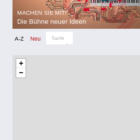
MACHEN SIE MIT!
Die Bühne neuer Ideen
Sortierung/Filter
A-Z
Neu
Kategorie
Bildung
+
−
Corona
Ernährung
Gesundheit
Klimainnovation
Kultur
Soziales