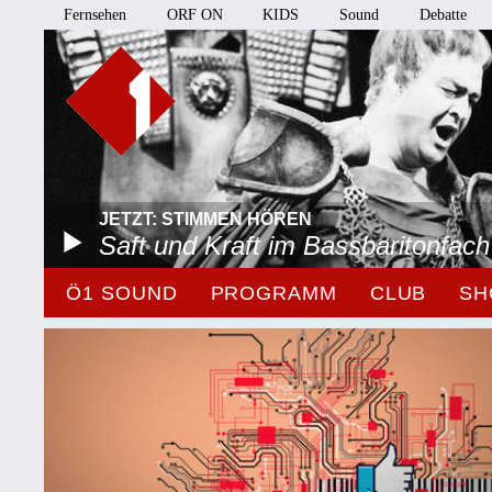
Fernsehen
ORF ON
KIDS
Sound
Debatte
JETZT: STIMMEN HÖREN
Saft und Kraft im Bassbaritonfach
Ö1 SOUND
PROGRAMM
CLUB
SH