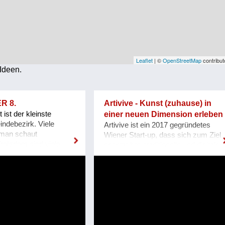
Leaflet
| ©
OpenStreetMap
contribut
Ideen.
R 8.
Artivive - Kunst (zuhause) in
 ist der kleinste
einer neuen Dimension erleben
ndebezirk. Viele
Artivive ist ein 2017 gegründetes
 man schaut
Wiener Start-up, dass sich zum Ziel
Trotzdem sind viele
gesetzt hat, traditionelle und digitale
reinsamt und können
Kunst mithilfe von Augmented-
n im Bezirk
Reality zu verbinden. Mit dem
 Im ACHTSAMEN 8.
einfach zu nutzenden Artivive-Tool
nschen, die in der
für Museen und Kreative, kann
ben oder arbeiten,
statischen Bildern eine zusätzliche
en und Initiativen, um
audio-visuelle Ebene hinzugefügt
iteinander im Bezirk
und so ein interaktives Kunsterlebnis
bessern. In einem