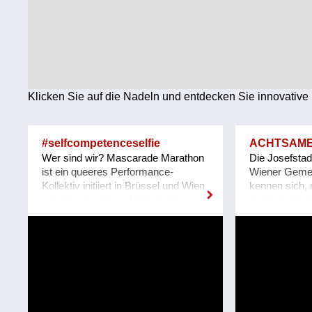
Technologie
Wirtschaft
Weiteres
Klicken Sie auf die Nadeln und entdecken Sie innovative 
#selfcompetenceselfie
ACHTSAME
Wer sind wir? Mascarade Marathon
Die Josefstadt
ist ein queeres Performance-
Wiener Gemei
Kollektiv initiiert in Brüssel und Wien
kennen sich,
von Nina André und Margareta
aufeinander. 
Klose. Der Körper, die Maske und
Menschen ve
Abstract Drag vereinigen sich mit
nicht am Lebe
den Gehirn-Körper-Auswüchsen,
teilnehmen.
unseren Smartphones, und schaffen
entwickeln Me
Hybride zwischen Live-Situation und
Josefstadt le
Dokumentation, zwischen
gemeinsam Ide
Perzeption, Produktion, Partizipation
das soziale M
und Rezeption. Permanente
weiter zu ver