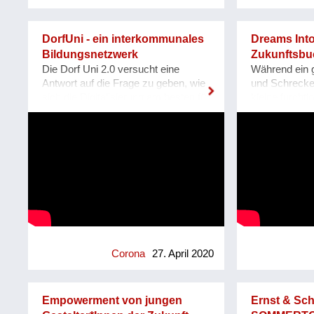
spielen. Der Spielplatz schafft
Ich will versu
wortlos Ordnung und animiert
Aufmerksamke
zugleich zum gemeinsamen Tun:
Körper, die 
DorfUni - ein interkommunales
Dreams Into
„Spring’, schaukel’, hüpf’ doch!“
aber besonde
Bildungsnetzwerk
Zukunftsbu
Manche der Geräte funktionieren
gesellschaftli
Die Dorf Uni 2.0 versucht eine
Während ein 
nur, wenn man sie zu zweit nutzt.
Veränderunge
Antwort auf die Frage zu geben, wie
und Schrecken
Bei anderen erhöhen Sichtachsen
Anfang der K
sich die Digitalisierung am besten für
kleine furcht
und -fenster bei gemeinsamer
beizubehalten
einen lebenswerten ländlichen Raum
um die Zukunf
Nutzung das Spielvergnügen. Die
habe, dass d
& die Erfüllung der
Diese Zukunft
physische Distanz wird spielend
zu einer Acht
Nachhaltigkeitsziele nutzen lassen.
Rahmen von "
eingehalten – ohne große
auch echter u
Was liegt näher, als mit der
Die lange Nac
Erklärungen.
man die Ding
gemeinsamen Kraft vernetzter &
Ermächtigung
ranlässt. Den
kooperierender Gemeinden das
oder online - 
reparieren kö
Potential des Internet dafür zu
Video erzählen
eine Diagnos
erschließen?! Menschen sollen an
furchtlosen T
dafür müssen 
genau dem Ort lernen können, wo
diesem Zukun
trauen richti
sie leben & für dessen zukünftiges
https://www.
hinzus...
Gedeihen & dessen Qualität sie nur
Corona
27. April 2020
gemeinsam sorgen können. Diese
Wissenden sitzen aber nicht nur an
Universitäten, oder Schulen. Sie
Empowerment von jungen
Ernst & Sc
können auch dort sein, wo aus