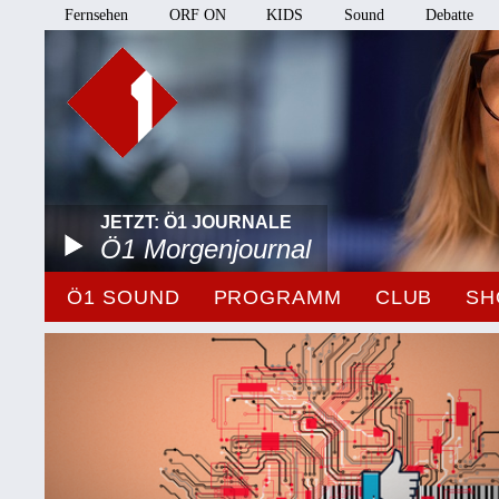
Fernsehen
ORF ON
KIDS
Sound
Debatte
JETZT: Ö1 JOURNALE
Ö1 Morgenjournal
Ö1 SOUND
PROGRAMM
CLUB
SH