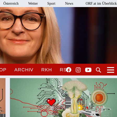
Österreich
Wetter
Sport
News
ORF.at im Überblick
OP
ARCHIV
RKH
RSO