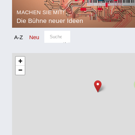
MACHEN SIE MIT!
Die Bühne neuer Ideen
Sortierung/Filter
A-Z
Neu
Kategorie
Bildung
+
−
Corona
Ernährung
Gesundheit
Klimainnovation
Kultur
Soziales