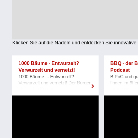
Technologie
Wirtschaft
Weiteres
Klicken Sie auf die Nadeln und entdecken Sie innovative 
1000 Bäume - Entwurzelt?
BBQ - der 
Verwurzelt und vernetzt!
Podcast
1000 Bäume ... Entwurzelt?
BIPoC und qu
Verwurzelt und vernetzt! Der Burger
finden im öff
Hof in den Pragser
immer wenig 
Dolomiten/Südtirol ist ein besonderer
Podcast, der 
Lern- und Lebensort für Kinder und
suchen sich d
Jugendliche. Natur- und Kulturraum
Jazmati und D
sind hier ein stimmiges Ganzes. Die
Thema, das si
Gewalt der Natur hat auch an
Welt gerade 
diesem Kraftort ihre Spuren
Bewegung im 
hinterlassen. 2018 hat ein Sturmtief
Politik oder 