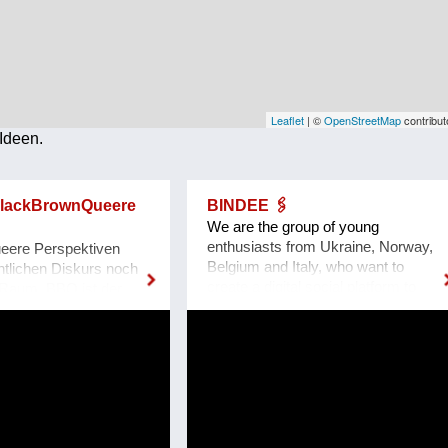
Leaflet
| ©
OpenStreetMap
contribut
Ideen.
BlackBrownQueere
BINDEE 🖇
We are the group of young
enthusiasts from Ukraine, Norway,
eere Perspektiven
Belgium and Italy, who want to
entlichen Diskurs noch
create a digital social platform to
Raum. BBQ ist der
connect mentors and mentees over
das ändert. Monatlich
their passions and interests. We
ie Hosts Zuher
want to facilitate the opportunity to
ominik Djialeu ein
share one's passion by creating a
e beschäftigt oder die
passion-sharing platform. We
bewegt. Ob queere
noticed that during the lockdown a lot
Osten, BIPoCs in der
of people suffer from the lack of
die glamouröse Welt des
communication. That’s why we