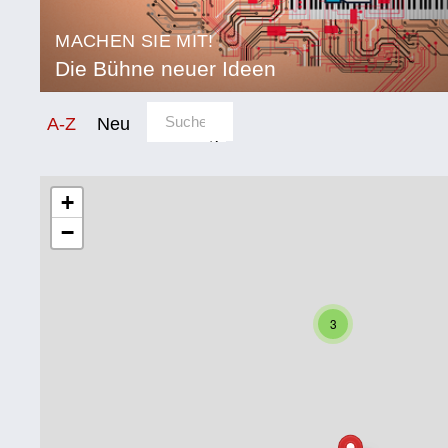
MACHEN SIE MIT!
Die Bühne neuer Ideen
Sortierung/Filter
A-Z
Neu
Kategorie
Bildung
+
−
Corona
Ernährung
Gesundheit
3
Klimainnovation
Kultur
Soziales