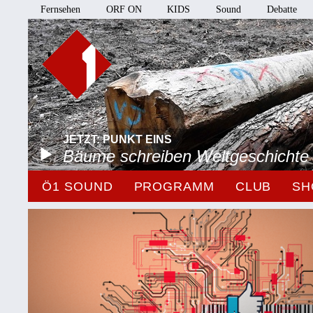
Fernsehen
ORF ON
KIDS
Sound
Debatte
JETZT: PUNKT EINS
Bäume schreiben Weltgeschichte
Ö1 SOUND
PROGRAMM
CLUB
SH