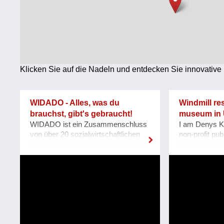
Technologie
Wirtschaft
Weiteres
Klicken Sie auf die Nadeln und entdecken Sie innovative 
WIDADO - Alles, was du
Windmill re
brauchst, gibt's gebraucht!
museum in 
WIDADO ist ein Zusammenschluss
I am Denys K
von über 20 sozialwirtschaftlichen
non-profit pub
und karitativen österreichischen Re-
of Robotics «
Use-Betrieben mit über 150 Re-Use-
located at Za
Shops auf einem gemeinsamen
Our team pla
Online-Marktplatz. Mit dem Launch
an acting mus
von www.widado.com im Herbst
heritage Windm
2022 wurde ein
Mennonite Ge
ressourcenschonendes und
in the Zapori
vielfältiges Angebot für Kund:innen
In August 202