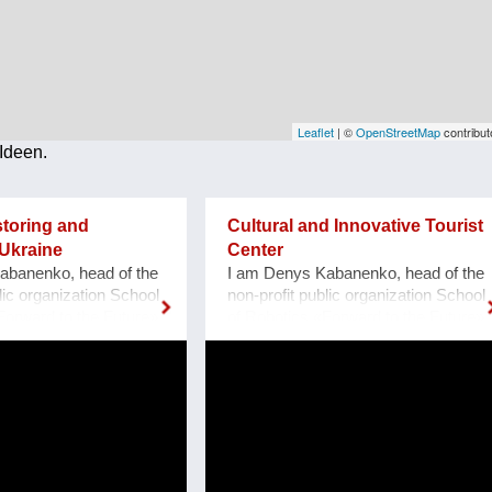
Leaflet
| ©
OpenStreetMap
contribut
Ideen.
storing and
Cultural and Innovative Tourist
Ukraine
Center
abanenko, head of the
I am Denys Kabanenko, head of the
lic organization School
non-profit public organization School
Forward to the Future»,
of Robotics «Forward to the Future»,
porizhzhya, Ukraine.
located at Zaporozhye, Ukraine. I
ns to restore and make
present a project of Culturally and
eum of cultural
Innovative Tourist Center with a
ill built by the
clock of Unity at Zaporozhye
rmans in 1888, located
Ukraine as a plan or reconstruction
zhzhya region, Ukraine.
of the urban square. Purpose: 1.
1, thanks to grant
Main Cultural and Tourist Place of