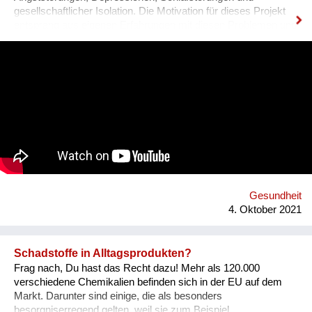
gesellschaftlicher Isolation. Die Motivation für dieses Projekt
entsprang aus eigenen Erfahrungen mit diesen Problemen und
den unzureichenden angebotenen Lösungen.DAM IT wird
dabei eine leistbare und ansprechende Hilfestellung darstellen
und durch ein Wiener Startup entwickelt. DAM IT ist eine
Kombination aus Gesundheits-App und Computerspiel und
wirkt durch den Aufbau von Tagesstrukturen auf verspielte
Weise präventiv gegen psychische Probleme. Was uns
hervorhebt ist die Verbindung von digitaler und analoger Welt.
Ein digitaler Biber nimmt die User an der Hand, führt sie mit
einfachen Aufgaben zurück zu einem ausgewogenen
Lebensstil.
Gesundheit
4. Oktober 2021
Schadstoffe in Alltagsprodukten?
Frag nach, Du hast das Recht dazu! Mehr als 120.000
verschiedene Chemikalien befinden sich in der EU auf dem
Markt. Darunter sind einige, die als besonders
besorgniserregend gelten, weil sie zum Beispiel