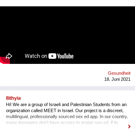
kurzweiligen Mobile Game, welches einen Einblick in eine
idealtypische Version eines Unternehmens bietet, das bereits
wesentliche Schritte in Richtung Nachhaltigkeit gesetzt hat,
werden spezifische Umsetzungsstrategien samt
Impactabschätzung unter geringem bis überschaubarem
Ressourcenaufwand abgeleitet und in einer interaktiven Matrix
im Kontext der SDGs dargestellt.
Gesundheit
18. Juni 2021
Ilithyia
Hi! We are a group of Israeli and Palestinian Students from an
organization called MEET in Israel. Our project is a discreet,
multilingual, professionally sourced sex ed app. In our country,
many teenagers don't have access to proper sex ed, if its
because of the cultural and religious barriers, or simply
because it isn't taught properly at schools. While anyone can