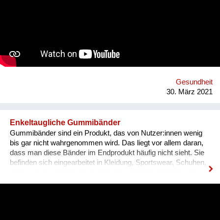
Die Sammlung von Ideen soll zuerst online und dann wenn
erlaubt auch als Fest der Freude à la "BRING YOUR MOHDy"
realisiert werden - IMMER unter Einhaltung der gesetzlichen
Bestimmungen! Der Reinerlös geht an soziale Vereine. Damit
möchten wir unsere menschlichen Fähigkeiten wie Kreativität
und Humor feiern und auf das Thema psychische Gesundheit
während der Covid-Krise aufmerksam machen!
Gesundheit
30. März 2021
Enkeltaugliche Gummibänder
Gummibänder sind ein Produkt, das von Nutzer:innen wenig
bis gar nicht wahrgenommen wird. Das liegt vor allem daran,
dass man diese Bänder im Endprodukt häufig nicht sieht. Sie
befinden sich eingearbeitet in Kleidung, Sportswear, Schuhen,
aber auch in anderen Produkten des täglichen Bedarfs wie
zum Beispiel Haarschmuck, Spielzeug oder Notizbüchern.
Wusstest du, dass selbst bei biozertifizierter Kleidung,
Kurzwaren wie zum Beispiel Gummibänder nicht zwingend
nachhaltig sein müssen? Wir sind im Jahr 2012 angetreten,