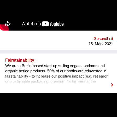
um diesen Zustand zu ändern und bieten eine kreislauffähige
Alternative zu synthetischen Gummibändern. eco * fair * lovely
Webseite: https://premium-haberdashery.de Facebook:
https://www.facebook.com/CHARLEorganic Instagram:
https://www.instagram.com/charle_premium_haberdashery/
Gesundheit
15. März 2021
Fairstainability
We are a Berlin-based start-up selling vegan condoms and
organic period products. 50% of our profits are reinvested in
fairstainability - to increase our positive impact (e.g. research
on sustainable packaging, premium for farmers at the
beginning of our value chain) and reduce the negative impact
we have with our operations (e.g. CO2 footprint, plastic
pollution). One major field of action is in our value chains.
Natural rubber (the material our condoms are made of) is
grown on over 14 million hectars world wide, mainly in
monocultures, often of deforested land under sometimes