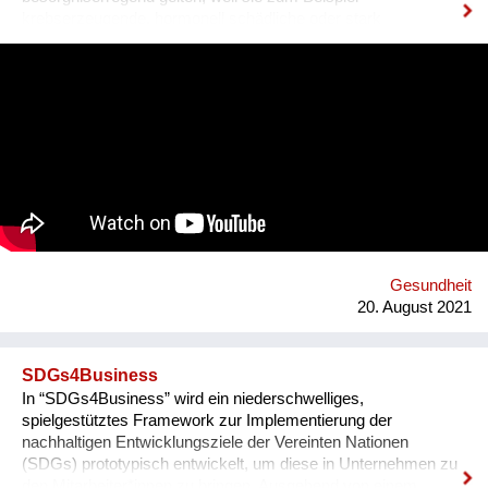
krebserzeugende, hormonell schädliche oder stark
umweltgefährdende Eigenschaften besitzen. Abgekürzt
werden sie als SVHCs bezeichnet (Substances of Very High
Concern). Sie können auch in Spielzeug, Textilien, Schuhen
und anderen Alltagsprodukten enthalten sein.
Konsument*innen haben das Recht, darüber Auskunft zu
bekommen. Hersteller und Händler müssen sie informieren,
wenn ein SVHCs in einem Produkt in einer Konzentration von
mehr als 0,1 % enthalten ist. Diese Auskunft muss spätestens
nach 45 Tagen erfolgen. Gemeinsam mit 18 Partnern aus 13
europäischen Ländern entwickelten der Verein für
Konsumenteninformation VKI und Global 2000 die
Smartphone-App „Scan4Chem“, die es Konsument*innen
Gesundheit
erleichtert, solche Anfragen zu stellen. Mittel- bis langfristig ist
20. August 2021
ein weiteres Ziel,...
SDGs4Business
In “SDGs4Business” wird ein niederschwelliges,
spielgestütztes Framework zur Implementierung der
nachhaltigen Entwicklungsziele der Vereinten Nationen
(SDGs) prototypisch entwickelt, um diese in Unternehmen zu
den Mitarbeiter*innen zu bringen. Ausgehend von einem