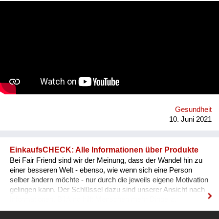
go on the internet and look up some questions, not all the
answers will be correct, and some may even be harmful. Our
App will tackle the informational problem by using
professionals as our sources, will be multilingual so that
anyone no matter their language may understand it, and
discreet - so that no one will be outed or put in danger. To top it
all off, we plan to include gamification and "modern" ways of
conveying the information (videos, games, memes, jokes) in
addition to the more traditional paragraphs and articles. There
may be many apps and books on Sexual Education, but very
few are By Teenagers For Teenagers...
Gesundheit
10. Juni 2021
EinkaufsCHECK: Alle Informationen über Produkte
Bei Fair Friend sind wir der Meinung, dass der Wandel hin zu
einer besseren Welt - ebenso, wie wenn sich eine Person
selber ändern möchte - nur durch die jeweils eigene Motivation
gelingen kann. Der Schlüssel dazu sind unserer Ansicht nach
Informationen. Bildung hilft Menschen mehr Dinge zu
verstehen und besser zu leben. Informationen führen zu dem