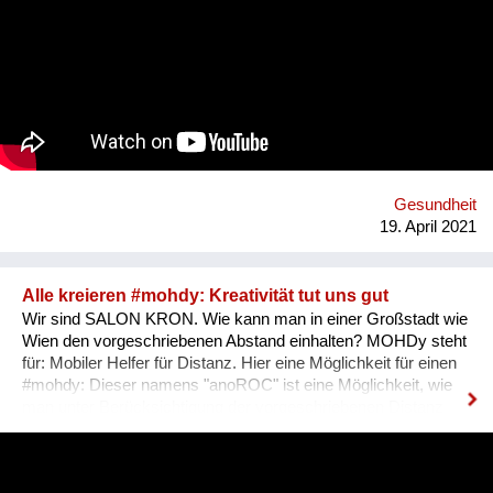
die Gesundheitsförderung und Prävention in und rund um
Haslach an der Mühl in Oberösterreich. Oder vielmehr: Mit
den Expertinnen und Experten verbessern die Menschen ihre
eigene Gesundheitskompetenz, denn die Projekte werden
immer gemeinsam mit ihnen umgesetzt oder nach ihren
Bedürfnissen entwickelt. Dabei arbeiten wir von PROGES mit
dem innovativen Social-Prescribing-Ansatz der in diesem
österreichischen Modellprojekt durch systemisches und
individuelles "Link-Working" zwischen Primärversorgung,
Gesundheitsförderungs- und Präventionsangeboten und
Gesundheit
sozialen Bedürfnissen der Menschen in der Re...
19. April 2021
Alle kreieren #mohdy: Kreativität tut uns gut
Wir sind SALON KRON. Wie kann man in einer Großstadt wie
Wien den vorgeschriebenen Abstand einhalten? MOHDy steht
für: Mobiler Helfer für Distanz. Hier eine Möglichkeit für einen
#mohdy​: Dieser namens "anoROC"​​ ist eine Möglichkeit, wie
man unter Berücksichtigung der vorgeschriebenen Distanz
sogar "disTANZEN" kann. Wie sieht Dein persönlicher #mohdy​
aus? Lasst uns eine Ideensammlung von MOHDys machen -
kann auch gut im Werksunterricht für Schüler kreiert werden.