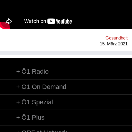
precarious working conditions. We have set up a regenerative
rubber initiative in which we are working together with farmers
in Southern Thailand, sourcing rubber grown in agroforestry
systems, providing a guaranteed purchase and premium price.
Gesundheit
15. März 2021
Ö1 Radio
Ö1 On Demand
Ö1 Spezial
Ö1 Plus