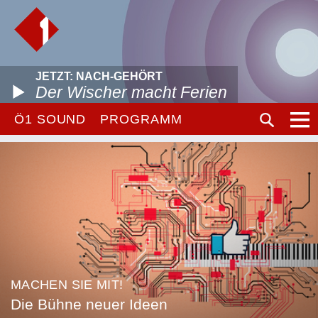
JETZT: NACH-GEHÖRT
Der Wischer macht Ferien
Ö1 SOUND
PROGRAMM
MACHEN SIE MIT!
Die Bühne neuer Ideen