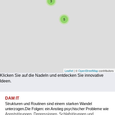
3
Corona
Ernährung
5
Gesundheit
Klimainnovation
Kultur
Soziales
Technologie
Leaflet
| ©
OpenStreetMap
contributors
Klicken Sie auf die Nadeln und entdecken Sie innovative
Wirtschaft
Ideen.
Weiteres
DAM IT
Strukturen und Routinen sind einem starken Wandel
unterzogen.Die Folgen: ein Anstieg psychischer Probleme wie
Angststörungen, Depressionen, Schlafstörungen und