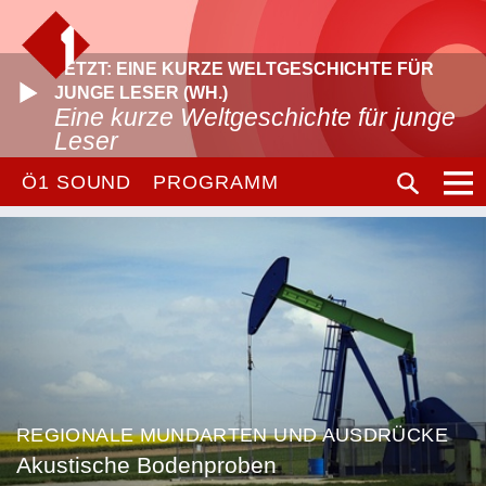
JETZT: EINE KURZE WELTGESCHICHTE FÜR
JUNGE LESER (WH.)
Eine kurze Weltgeschichte für junge
Leser
Ö1 SOUND
PROGRAMM
REGIONALE MUNDARTEN UND AUSDRÜCKE
Akustische Bodenproben