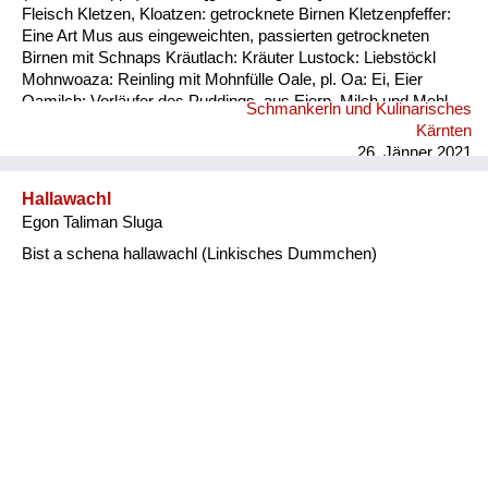
Fleisch Kletzen, Kloatzen: getrocknete Birnen Kletzenpfeffer:
Eine Art Mus aus eingeweichten, passierten getrockneten
Birnen mit Schnaps Kräutlach: Kräuter Lustock: Liebstöckl
Mohnwoaza: Reinling mit Mohnfülle Oale, pl. Oa: Ei, Eier
Oamilch: Vorläufer des Puddings, aus Eiern, Milch und Mehl
Schmankerln und Kulinarisches
Piggalan: Weihnachtsgericht im Lavanttal, Mohnwoaza mit
Kärnten
einem Saft aus Dörrobst und Schnaps übergossen Plentn:
26. Jänner 2021
Polenta Pranschgalan: Der knusprige Rest, ...
Hallawachl
Egon Taliman Sluga
Bist a schena hallawachl (Linkisches Dummchen)