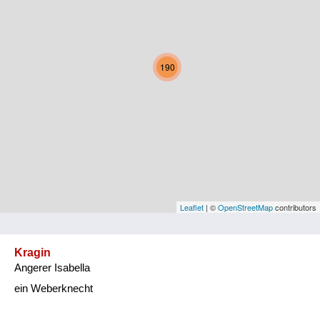
Kärnten
Niederösterreich
190
Oberösterreich
Salzburg
Steiermark
Tirol
Vorarlberg
Leaflet
| ©
OpenStreetMap
contributors
Wien
Kragin
Angerer Isabella
Kategorie
ein Weberknecht
Natur und Landwirtschaft