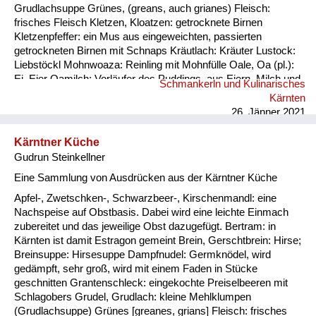
Grudlachsuppe Grünes, (greans, auch grianes) Fleisch:
frisches Fleisch Kletzen, Kloatzen: getrocknete Birnen
Kletzenpfeffer: ein Mus aus eingeweichten, passierten
getrockneten Birnen mit Schnaps Kräutlach: Kräuter Lustock:
Liebstöckl Mohnwoaza: Reinling mit Mohnfülle Oale, Oa (pl.):
Ei, Eier Oamilch: Vorläufer des Puddings, aus Eiern, Milch und
Schmankerln und Kulinarisches
Mehl, auch Oaweible Piggalan: Weihnachtsgericht im
Kärnten
Lavanttal, Mohnwoaza mit einem Saft aus Dörrobst und
26. Jänner 2021
Schnaps übergossen Plentn: Polenta Pranschgalan: d...
Kärntner Küche
Gudrun Steinkellner
Eine Sammlung von Ausdrücken aus der Kärntner Küche
Apfel-, Zwetschken-, Schwarzbeer-, Kirschenmandl: eine
Nachspeise auf Obstbasis. Dabei wird eine leichte Einmach
zubereitet und das jeweilige Obst dazugefügt. Bertram: in
Kärnten ist damit Estragon gemeint Brein, Gerschtbrein: Hirse;
Breinsuppe: Hirsesuppe Dampfnudel: Germknödel, wird
gedämpft, sehr groß, wird mit einem Faden in Stücke
geschnitten Grantenschleck: eingekochte Preiselbeeren mit
Schlagobers Grudel, Grudlach: kleine Mehlklumpen
(Grudlachsuppe) Grünes [greanes, grians] Fleisch: frisches