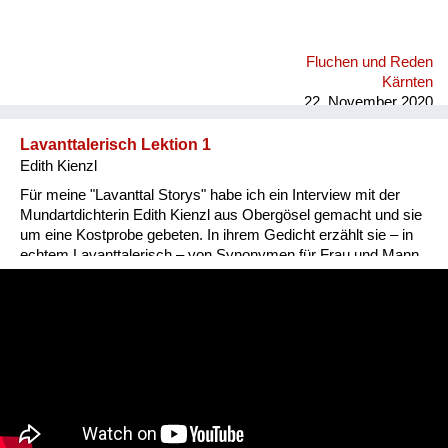
Fluchen und Reden
Kärnten
22. November 2020
Lavanttalerisch Lektion 1
Edith Kienzl
Für meine "Lavanttal Storys" habe ich ein Interview mit der
Mundartdichterin Edith Kienzl aus Obergösel gemacht und sie
um eine Kostprobe gebeten. In ihrem Gedicht erzählt sie – in
echtem Lavanttalerisch – von Synonymen für Frau und Mann.
Nina Popp, www.lavanttal-storys.at