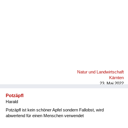
Fluchen und Reden
Mensch, Tier und Alltag
Schmankerln und
Kulinarisches
Natur und Landwirtschaft
Kärnten
23. Mai 2022
Potzäpfl
Harald
Potzäpfl ist kein schöner Apfel sondern Fallobst, wird
abwertend für einen Menschen verwendet