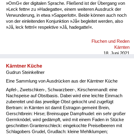
»OmG« der digitalen Sprache. Fließend ist der Übergang von
»Leck fettn« zu »Hadegatte«, einem weiteren Ausdruck der
Verwunderung, in etwa »Sapperlott«. Beide können auch noch
von der einleitenden Konjunktion »Jå« begleitet werden, also
»Jå, leck fettn!« respektive »Jå, hadegatte!«.
Fluchen und Reden
Kärnten
18. Juni 2021
Kärntner Küche
Gudrun Steinkellner
Eine Sammlung von Ausdrücken aus der Kärntner Küche
Apfel-, Zwetschken-, Schwarzbeer-, Kirschenmandl: eine
Nachspeise auf Obstbasis. Dabei wird eine leichte Einmach
zubereitet und das jeweilige Obst gekocht und zugefügt
Bertram: in Kärnten ist damit Estragon gemeint Brein,
Gerschtbrein: Hirse; Breinsuppe Dampfnudel: ein sehr großer
Germknödel, wird gedämpft, wird mit einem Faden in Stücke
geschnitten Grantenschleck: eingekochte Preiselbeeren mit
Schlagobers Grudel, Grudlach: kleine Mehlklumpen;