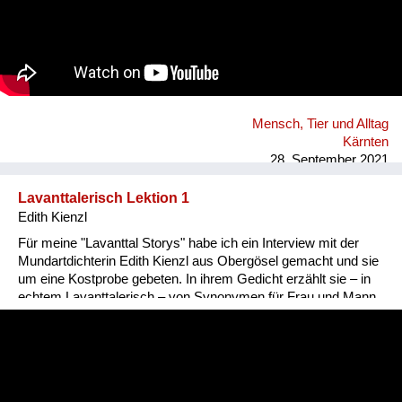
Mensch, Tier und Alltag
Kärnten
28. September 2021
Lavanttalerisch Lektion 1
Edith Kienzl
Für meine "Lavanttal Storys" habe ich ein Interview mit der
Mundartdichterin Edith Kienzl aus Obergösel gemacht und sie
um eine Kostprobe gebeten. In ihrem Gedicht erzählt sie – in
echtem Lavanttalerisch – von Synonymen für Frau und Mann.
Nina Popp, www.lavanttal-storys.at