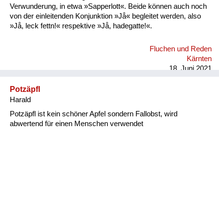
Verwunderung, in etwa »Sapperlott«. Beide können auch noch
von der einleitenden Konjunktion »Jå« begleitet werden, also
»Jå, leck fettn!« respektive »Jå, hadegatte!«.
Fluchen und Reden
Kärnten
18. Juni 2021
Potzäpfl
Harald
Potzäpfl ist kein schöner Apfel sondern Fallobst, wird
abwertend für einen Menschen verwendet