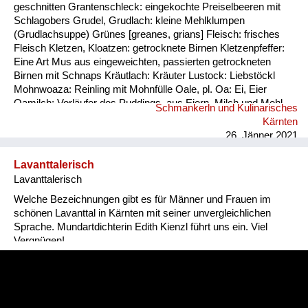
geschnitten Grantenschleck: eingekochte Preiselbeeren mit
Schlagobers Grudel, Grudlach: kleine Mehlklumpen
(Grudlachsuppe) Grünes [greanes, grians] Fleisch: frisches
Fleisch Kletzen, Kloatzen: getrocknete Birnen Kletzenpfeffer:
Eine Art Mus aus eingeweichten, passierten getrockneten
Birnen mit Schnaps Kräutlach: Kräuter Lustock: Liebstöckl
Mohnwoaza: Reinling mit Mohnfülle Oale, pl. Oa: Ei, Eier
Oamilch: Vorläufer des Puddings, aus Eiern, Milch und Mehl
Schmankerln und Kulinarisches
Piggalan: Weihnachtsgericht im Lavanttal, Mohnwoaza mit
Kärnten
einem Saft aus Dörrobst und Schnaps übergossen Plentn:
26. Jänner 2021
Polenta Pranschgalan: Der knusprige Rest, ...
Lavanttalerisch
Lavanttalerisch
Welche Bezeichnungen gibt es für Männer und Frauen im
schönen Lavanttal in Kärnten mit seiner unvergleichlichen
Sprache. Mundartdichterin Edith Kienzl führt uns ein. Viel
Vergnügen!