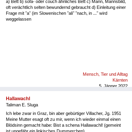
a) Bett b) sofa- oder couch ähnliches Bett c) Mann, Mannsbild,
Fluchen und Reden
oft verächtlich selten bewundernd gebraucht d) Einleitung einer
Frage mit "a" (im Slowenischen "ali" "nach, in ..." wird
Mensch, Tier und Alltag
weggelassen
Schmankerln und
Kulinarisches
Mensch, Tier und Alltag
Kärnten
5. Jänner 2022
Hallawachl
Taliman E. Sluga
Ich lebe zwar in Graz, bin aber gebürtiger Villacher, Jg. 1951
Meine Mutter esagt oft zu mir, wenn ich wieder einmal einen
Blödsinn gemacht habe: Bist a schena Hallawachl! (gemeint
ist ungefähr ein linkisches Dummerchen)