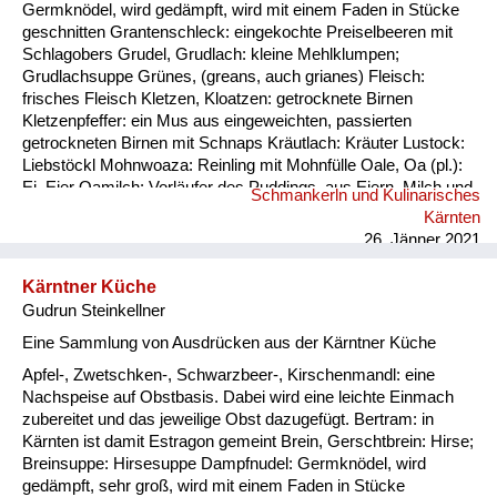
Germknödel, wird gedämpft, wird mit einem Faden in Stücke
geschnitten Grantenschleck: eingekochte Preiselbeeren mit
Schlagobers Grudel, Grudlach: kleine Mehlklumpen;
Grudlachsuppe Grünes, (greans, auch grianes) Fleisch:
frisches Fleisch Kletzen, Kloatzen: getrocknete Birnen
Kletzenpfeffer: ein Mus aus eingeweichten, passierten
getrockneten Birnen mit Schnaps Kräutlach: Kräuter Lustock:
Liebstöckl Mohnwoaza: Reinling mit Mohnfülle Oale, Oa (pl.):
Ei, Eier Oamilch: Vorläufer des Puddings, aus Eiern, Milch und
Schmankerln und Kulinarisches
Mehl, auch Oaweible Piggalan: Weihnachtsgericht im
Kärnten
Lavanttal, Mohnwoaza mit einem Saft aus Dörrobst und
26. Jänner 2021
Schnaps übergossen Plentn: Polenta Pranschgalan: d...
Kärntner Küche
Gudrun Steinkellner
Eine Sammlung von Ausdrücken aus der Kärntner Küche
Apfel-, Zwetschken-, Schwarzbeer-, Kirschenmandl: eine
Nachspeise auf Obstbasis. Dabei wird eine leichte Einmach
zubereitet und das jeweilige Obst dazugefügt. Bertram: in
Kärnten ist damit Estragon gemeint Brein, Gerschtbrein: Hirse;
Breinsuppe: Hirsesuppe Dampfnudel: Germknödel, wird
gedämpft, sehr groß, wird mit einem Faden in Stücke