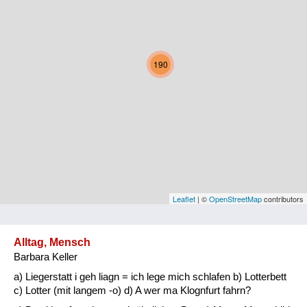
Kärnten
Niederösterreich
190
Oberösterreich
Salzburg
Steiermark
Tirol
Vorarlberg
Leaflet
| ©
OpenStreetMap
contributors
Wien
Alltag, Mensch
Barbara Keller
Kategorie
a) Liegerstatt i geh liagn = ich lege mich schlafen b) Lotterbett
Natur und Landwirtschaft
c) Lotter (mit langem -o) d) A wer ma Klognfurt fahrn?