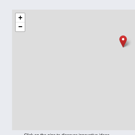
Education
+
−
Corona
Nutrition
Health
Climate
Innovation
Culture
Social
Technology
Economics