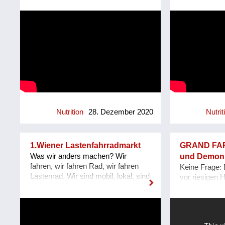
es produziert wird. B2P schließt
weniger Fris
Region Hoffnung und legen so den
Waldviertel si
diese Lücke.... Wir geben Essen und
landwirtschaf
Grundstein für eine lebenswerte
Genossenscha
Landwirtschaft wieder ein Gesicht
bis zu 40% w
Zukunft. Bei jährlichen Besuchen in
www.milchkan
und eine Geschichte. Wir stellen
Fleisch-Pattie
Österreich können viele Menschen
unterschiedliche Perspektiven zur
https://www.
die Arbeit unserer Partner*innen
Verfügung, damit Nachdenken,
https://www.
persönlich kennen lernen. Beim
Urteilen und Konsumieren wieder
gemeinsamen Plaudern und Kochen
bewusster stattfinden kann.
werden Begegnungen möglich, die
#durchsredenkommendieleutzam.
Lebenswelten näher
Durch den Dialog entstehen neue
zusammenrücken und uns
Sichtweisen und so ein Verständnis
voneinander le...
füreinander. Unsere Blasen platzen,
Nutrition
28. Dezember 2020
Nutrit
Vorurteile werden abgebaut. Ganz
nebenbei lernt man auch spannende
Menschen kennen, erfährt viel über
1.Wiener Lastenfahrradmarkt
GRAND FAR
Anbau- und Herstellungsverfahren
Was wir anders machen? Wir
und Demons
und kommt beim Lesen und
fahren, wir fahren Rad, wir fahren
Keine Frage: 
Reinhören auf neue Ideen. B2P ist
Lastenrad. Wir sind mobil, lokal, sind
vor riesigen 
die Plattform für Podcasts,
regional. Wir treten autonom in die
Klimawandel, 
Reportagen und unterschiedliche
Pedalen, Wir spielen mit Ideen, mit
Artenvielfalt,
Perspektiven rund um Essen,
moderaten Distanzen, wir atmen
wachsenden W
Menschen und Landwirtschaft.
intensiv. Made in Wien Favoriten -
jetzt auch no
Website: