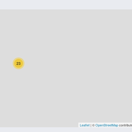
23
Leaflet
| ©
OpenStreetMap
contribut