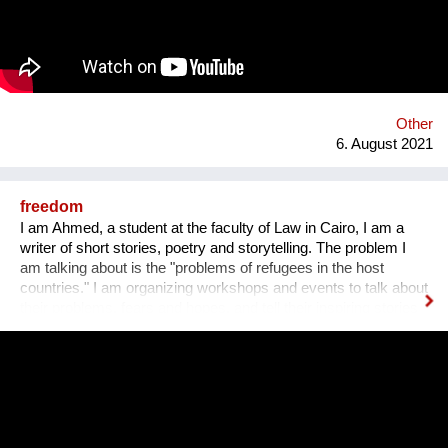
harmonisches Zusammenleben, von dem Mensch UND Tier
profitieren. Gemeinsam mit unseren internationalen
Kooperationspartnern wollen wir diese bedrohte Tiergruppe
retten - dies kann uns nur durch Wissensvermittlung gelingen.
Other
6. August 2021
freedom
I am Ahmed, a student at the faculty of Law in Cairo, I am a
writer of short stories, poetry and storytelling. The problem I
am talking about is the "problems of refugees in the host
countries." I am organizing workshops and events to talk about
their problems, fears and hopes, and tell their inspiring stories
to the world by publishing them in brochures and books with
illustrations. One workshop every year, ten refugees attend
each workshop with the help of 3 facilitators, two of whom
participate online because they are refugees in Germany and
Austria. Performances are organized in several centers, such
as the Goethe-Institut in Cairo and the Jusoor Center of All