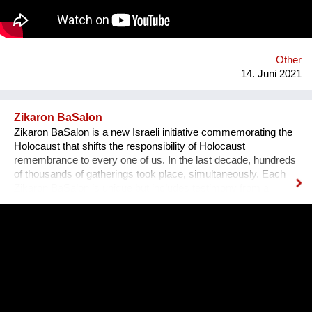
Other
14. Juni 2021
Zikaron BaSalon
Zikaron BaSalon is a new Israeli initiative commemorating the
Holocaust that shifts the responsibility of Holocaust
remembrance to every one of us. In the last decade, hundreds
of thousands of gatherings took place, simultaneously. Each
Zikaron BaSalon is unique but includes testimony from a
survivor, an expressive part and a discussion seeking to learn
from the history for our future - more than ever before.
Unfortunately, the Holocaust is becoming an irrelevant and
distant memory especially with the number of survivors
declining each day. Zikaron BaSalon initiative brings the
memory of the Holocaust into our homes, our hearts, bringing
new meaning and inviting our society, from all sectors and all
ages, to take an active part and participate in the preservation