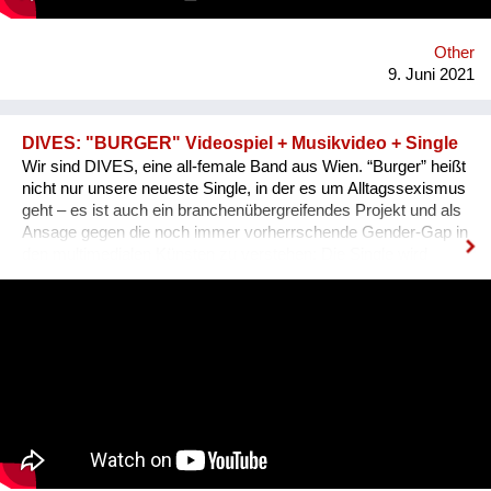
Other
9. Juni 2021
DIVES: "BURGER" Videospiel + Musikvideo + Single
Wir sind DIVES, eine all-female Band aus Wien. “Burger” heißt
nicht nur unsere neueste Single, in der es um Alltagssexismus
geht – es ist auch ein branchenübergreifendes Projekt und als
Ansage gegen die noch immer vorherrschende Gender-Gap in
den multimedialen Künsten zu verstehen: Die Single wird
neben einem von der 3D-Animationskünstlerin Sarah Kreuz
realisierten Video auch von einem Browser-Game im 80ies-
Style begleitet. Entwickelt hat dies Kinaya Studios, ein junges
Programmiererinnen-Kollektiv, das letztes Jahr den Games
Award gewonnen hat. In dem Spiel kämpfen wir uns auf
humorvolle Weise durch diverse Stationen des im Song
behandelten Alltagssexismus gegenüber Frauen*, dazu
erklingt als eigenes Sound-Design zum 80er-Jahre Games-Stil
ein Spezial-8-bit-Remix der Single.