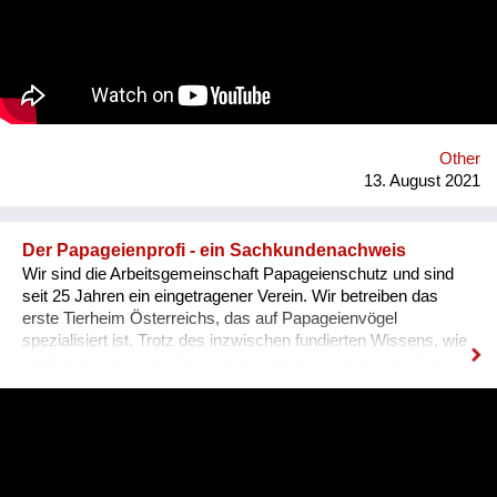
IllustratorInnen idealen Raum zum Arbeiten, ein Netzwerk und
Präsentationsfläche und leistet einen kulturellen Beitrag im
Bezirk und in der Stadt. Nach 3 ½ Jahren, über 300
ausgestellten Künstler*innen, zahlreichen Ausstellungen und
legendären Silvesterparties heisst es goodbye Anton-Scharff-
Gasse 4 – schön wars! Allerdings gibt es The Dessous
weiterhin. Es geht auf zu neuen Ufern. Es duftet nach
Schokolade und die Ottakringer Brauerei ist einen Steinwurf
Other
entfernt. Hallo Hernals!
13. August 2021
Der Papageienprofi - ein Sachkundenachweis
Wir sind die Arbeitsgemeinschaft Papageienschutz und sind
seit 25 Jahren ein eingetragener Verein. Wir betreiben das
erste Tierheim Österreichs, das auf Papageienvögel
spezialisiert ist. Trotz des inzwischen fundierten Wissens, wie
intelligent und sozial diese Vogelgruppe ist, werden die Tiere
vielerorts immer noch so gehalten, wie es Jahrhunderte lang
üblich war: einzeln, in kleinen Käfigen, über Jahrzehnte in ihrer
Einsamkeit und Langeweile gefangen. Unsere Lösung ist ein
Sachkundenachweis für tiergerechte Papageienhaltung: Der
Papageien-Profi. Interessierte erlernen hier die richtige Haltung
der exotischen Wildtiere von A-Z. Das ermöglicht ein