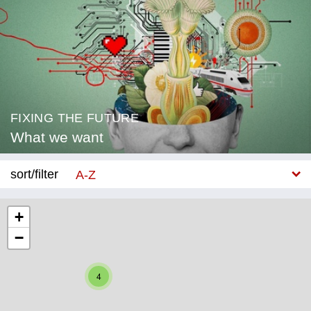
FIXING THE FUTURE
What we want
sort/filter
A-Z
New
+
−
Category
Education
4
Corona