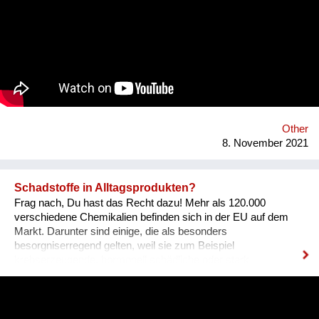
Other
8. November 2021
Schadstoffe in Alltagsprodukten?
Frag nach, Du hast das Recht dazu! Mehr als 120.000
verschiedene Chemikalien befinden sich in der EU auf dem
Markt. Darunter sind einige, die als besonders
besorgniserregend gelten, weil sie zum Beispiel
krebserzeugende, hormonell schädliche oder stark
umweltgefährdende Eigenschaften besitzen. Abgekürzt
werden sie als SVHCs bezeichnet (Substances of Very High
Concern). Sie können auch in Spielzeug, Textilien, Schuhen
und anderen Alltagsprodukten enthalten sein.