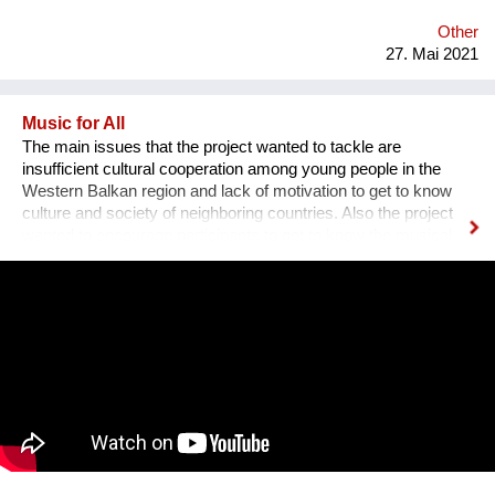
Other
27. Mai 2021
Music for All
The main issues that the project wanted to tackle are
insufficient cultural cooperation among young people in the
Western Balkan region and lack of motivation to get to know
culture and society of neighboring countries. Also the project
wanted to encourage participants to get to know the musical
heritage, culture and history of other nations, to create space
for mutual learning and cultural cooperation young people with
disabilities from Serbia and young people from Albania through
active participation in music workshops and performance. An
innovative part of the project is the use of technology to include
young people with disabilities in the cultural life of the
community and thus encourage them to participate in other
aspects of life and overcome social barriers and prejudices.