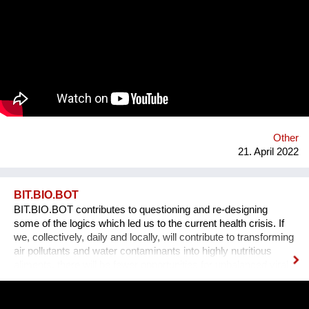
traditional ones, whose materials are from petrochemical
origin. “Our architecture moves towards a cultural, technical
and deeply committed transformation of territory and building:
house is a living system”. Along with Tiziana’s experience
using bio-based materials, it was clear the awareness that a
critical problem for agricultural sector could represent an
opportunity into the architectural world: less waste and new
materials to face the high energy consumption in the
construction sector. We offer building products and innovative
solutions by using rice husk and rice by-products.
Other
21. April 2022
BIT.BIO.BOT
BIT.BIO.BOT contributes to questioning and re-designing
some of the logics which led us to the current health crisis. If
we, collectively, daily and locally, will contribute to transforming
air pollutants and water contaminants into highly nutritious
aliments, there will be fewer opportunities for unbalanced viral
ecologies to exploit unsustainable food supply chains and
polluted atmospheres to reach our organism and cause us
harm.