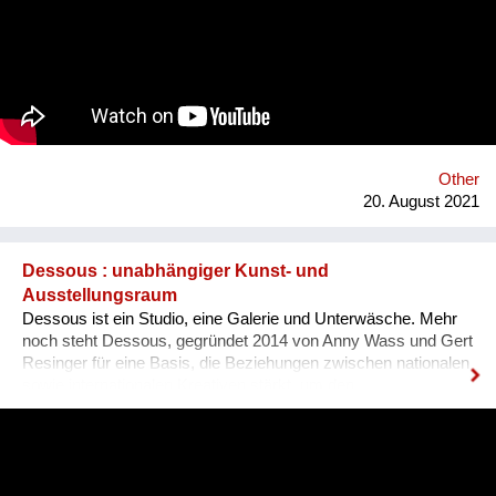
Konsument*innen haben das Recht, darüber Auskunft zu
bekommen. Hersteller und Händler müssen sie informieren,
wenn ein SVHCs in einem Produkt in einer Konzentration von
mehr als 0,1 % enthalten ist. Diese Auskunft muss spätestens
nach 45 Tagen erfolgen. Gemeinsam mit 18 Partnern aus 13
europäischen Ländern entwickelten der Verein für
Konsumenteninformation VKI und Global 2000 die
Smartphone-App „Scan4Chem“, die es Konsument*innen
Other
erleichtert, solche Anfragen zu stellen. Mittel- bis langfristig ist
20. August 2021
ein weiteres Ziel,...
Dessous : unabhängiger Kunst- und
Ausstellungsraum
Dessous ist ein Studio, eine Galerie und Unterwäsche. Mehr
noch steht Dessous, gegründet 2014 von Anny Wass und Gert
Resinger für eine Basis, die Beziehungen zwischen nationalen
sowie internationalen Kreativen stärkt, um den
interdisziplinären Diskurs und kulturellen Austausch zu
fördern. Das Projekt Dessous macht die Resource Leerstand
nutzbar, bietet KünstlerInnen, HandwerkerInnen, Film- und
TheatermacherInnen, MusikerInnen, DesignerInnen und