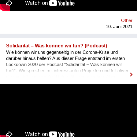
of the Holocaust for future generations. Zikaron BaSalon
allows everyone to join a new Israeli tradition, in which over 1.5
million people take part in 55 countries globally.
Other
10. Juni 2021
Solidarität – Was können wir tun? (Podcast)
Wie können wir uns gegenseitig in der Corona-Krise und
darüber hinaus helfen? Aus dieser Frage entstand im ersten
Lockdown 2020 der Podcast "Solidarität – Was können wir
tun?". Wir sprechen mit interessanten Projekten und Initiativen,
die speziell in dieser Zeit Unterstützung brauchen. Aber
beleuchten auch Themen, die über die Pandemie hinaus
wichtig sind – ob Wohnungslosigkeit, Einsamkeit im Alter,
Rassismus oder Krisen im Ausland. Dabei stellen wir auch
immer heraus, was jede:r einzelne tun kann, um sich zu
engagieren und solidarisch zu sein. Die Macher:innen des
Podcasts sind Lilly Amankwah, Lars Hendrik Beger, Nil Idil
Çakmak, Eva Morlang, Helena Schmidt und Lisa Tuttlies. Wir
sind sechs Journalist:innen in Berlin, Leipzig, Köln und
Hamburg.