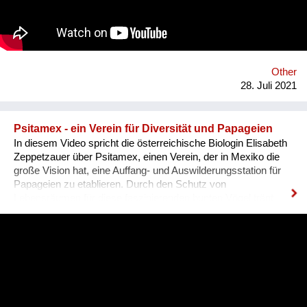
Saints' Cathedral. All participate by filling out an electronic
form, and for a seven days, we share with everyone their
stories and organize a storytelling show, then for a month we
organize an exhibition of illustrations..
Other
28. Juli 2021
Psitamex - ein Verein für Diversität und Papageien
In diesem Video spricht die österreichische Biologin Elisabeth
Zeppetzauer über Psitamex, einen Verein, der in Mexiko die
große Vision hat, eine Auffang- und Auswilderungsstation für
Papageien zu etablieren. Durch den Schutz von
Lebensräumen für diese faszinierenden bunten Vögel trägt
diese Initiative viel dazu bei, Waldflächen zu erhalten bzw.
diese zu restaurieren. Mit Ressourcen und Know-How aus
Österreich, dazu einer Portion Mut und Pioniergeist macht
diese Idee ihre Schritte, voran in Richtung einer Zukunft, in der
Biodiversität und Gleichberechtigung Werte darstellen, die es
zu schützen gilt und auf die die Menschheit stolz ist!