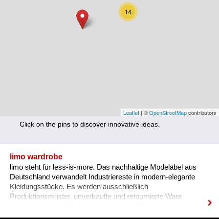
Nutrition
14
Health
Climate Innovation
Culture
Social
Technology
Leaflet
| ©
OpenStreetMap
contributors
Click on the pins to discover innovative ideas.
Economics
Other
limo wardrobe
limo steht für less-is-more. Das nachhaltige Modelabel aus
+ Entries in English only
Deutschland verwandelt Industriereste in modern-elegante
Kleidungsstücke. Es werden ausschließlich
Produktionsmuster, unverkaufte und retournierte Ware
deutscher Hersteller und Reste aus der Textilindustrie
verwendet.