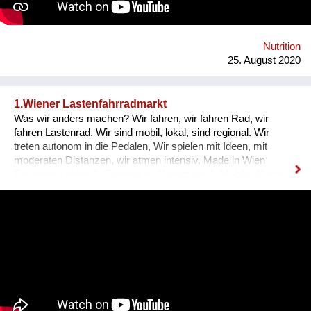
Robotik und Digitalisierung ermöglicht dezentrale
regionalisierte Produktion. Link zu webseite: www.vif4.com
Nutrition
25. August 2020
1.Wiener Lastenfahrradmarkt
Was wir anders machen? Wir fahren, wir fahren Rad, wir
fahren Lastenrad. Wir sind mobil, lokal, sind regional. Wir
treten autonom in die Pedalen, Wir spielen mit Ideen, mit
moderaten Distanzen, wir atmen intensiv. Made in Wien
Favoriten - jeden 3. Sonntag im Monat: der 1. Mobile Wiener
Lastenfahrrad-Markt, Bloch Bauer Promenade 28,
Sonnwendviertel auf dem Vorplatz des Grätzelmixers, auch
bikes & rails mit dabei. wir schaffen öffentlichen Raum,
experimentieren Mikroökonomie. Wir leben neue Stadt, sind
widerständig, erforschen neue Ökologien, Wir spinnen kreative
Netze & Werke. Wir öffnen uns dem Unbekannten: Kunst,
slow Food, solar, Selbst-Versorgung, urban green, care&repair,
Tausch und Handel, Geschenk und Wert. Wir schwitzen und
kühlen uns im Wind. Wir fahren und geniessen. Homepage: