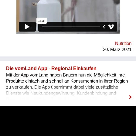
Oktober 2021 Betriebsbeginn: Jänner 2022 InteressentInnen
im Raum Krems/Wachau/südl Waldviertel sind herzlich
eingeladen GenossenschafterInnen zu werden.
www.milchkandl.at
Nutrition
20. März 2021
Die vomLand App - Regional Einkaufen
Mit der App vomLand haben Bauern nun die Möglichkeit ihre
Produkte einfach und schnell an Konsumenten in ihrer Region
zu verkaufen. Die App übernimmt dabei viele zusätzliche
Dienste wie Neukundengewinnung, Kundenbindung und
Bewusstseinsbildung. Zusätzlich zeigen wir Bauern laufend
über die App wie sie ihr Angebot für ihre Region optimieren
können. Damit wollen wir Bauern vernetzen, mit ihren Kunden
in der Region verbinden und somit etwas gegen das
Bauernsterben unternehmen.