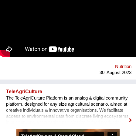
unseren Automaten liebevoll nennen - macht das gänzlich
anders! Bei BETTI befüllt man die eigene Mehrwegflasche mit
dem Getränk seiner Wahl und verzichten so zu 100% auf
Einweg-Verpackungen. Ganz nebenbei braucht BETTI nur
rund 1/3 des Energiebedarfs eines herkömmlichen
Getränkeautomaten, da erst direkt bei der Abfüllung gekühlt
wird. Weiters reduzieren sich die Transportlasten massiv
durch die Verwendung und Aufbereitung des standorteigenen
Leitungswassers und die Mischung des Getränks direkt im
Automaten. Dazu bieten wir Unternehmen günstige
Pauschalmodelle an, um mittels kostenlosen Getränken den
Nutrition
eigenen MitarbeiterInnen Wertschätzung zu ze...
30. August 2023
TeleAgriCulture
The TeleAgriCulture Platform is an analog & digital community
platform, designed for any size agricultural scenario, aimed at
creative individuals & innovative organisations. We facilitate
access to environmental data from discrete living ecosystems
in our network, encouraging participation in food production,
supply networks & communal ecology cultures. Combining
artist in residencies with independent projects, we aim to