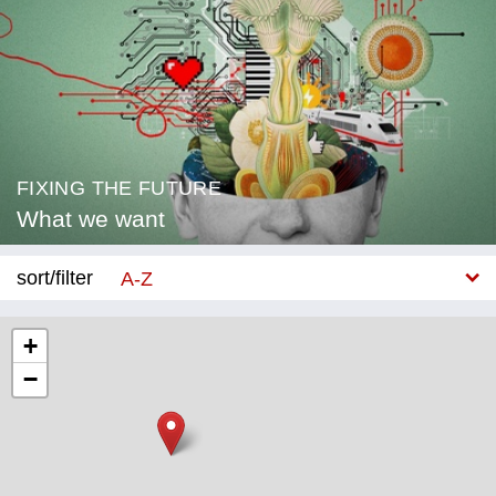
FIXING THE FUTURE
What we want
sort/filter
A-Z
New
+
−
Category
Education
Corona