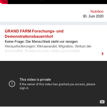
https://esel.at/termin/106078/1-mobiler-wiener-lastenfahrrad-
markt
Nutrition
30. Juni 2020
GRAND FARM Forschungs- und
Demonstrationsbauernhof
Keine Frage: Die Menschheit steht vor riesigen
Herausforderungen: Klimawandel, Migration, Verlust der
Artenvielfalt, Ernährung einer stetig wachsenden
Weltbevölkerung. Und jetzt auch noch Corona! Doch für viele
dieser Probleme gibt es bereits Reparaturansätze. Wir von der
GRAND FARM machen als Forschungs- und
Demonstrationsbauernhof wirkungsvolle Konzepte sichtbar,
die jeweils nicht nur ein Problem behandeln, sondern
systemisch auf viele Bereiche positiv wirken. Gemeinsam mit
nationalen und internationalen Wissenschaftlerinnen
erforschen und adaptieren wir erfolgversprechende Methoden,
um diese dann auf dem eigenen Bauernhof zu demonstrieren.
Für eine regenerative Landwirtschaft, die uns nicht nur ernährt,
sondern den Planeten Erde und die Menschen jetzt und in