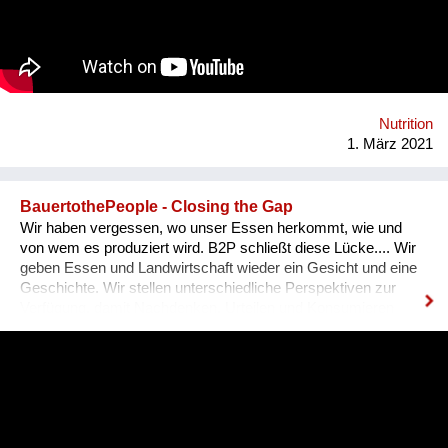
Nutrition
1. März 2021
BauertothePeople - Closing the Gap
Wir haben vergessen, wo unser Essen herkommt, wie und
von wem es produziert wird. B2P schließt diese Lücke.... Wir
geben Essen und Landwirtschaft wieder ein Gesicht und eine
Geschichte. Wir stellen unterschiedliche Perspektiven zur
Verfügung, damit Nachdenken, Urteilen und Konsumieren
wieder bewusster stattfinden kann.
#durchsredenkommendieleutzam. Durch den Dialog entstehen
neue Sichtweisen und so ein Verständnis füreinander. Unsere
Blasen platzen, Vorurteile werden abgebaut. Ganz nebenbei
lernt man auch spannende Menschen kennen, erfährt viel über
Anbau- und Herstellungsverfahren und kommt beim Lesen