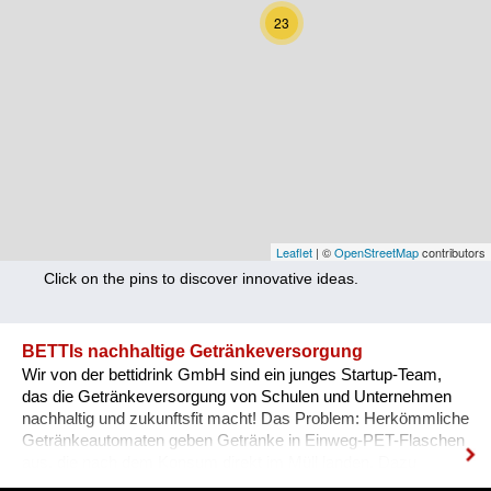
Nutrition
23
Health
Climate Innovation
Culture
Social
Technology
Leaflet
| ©
OpenStreetMap
contributors
Click on the pins to discover innovative ideas.
Economics
Other
BETTIs nachhaltige Getränkeversorgung
Wir von der bettidrink GmbH sind ein junges Startup-Team,
+ Entries in English only
das die Getränkeversorgung von Schulen und Unternehmen
nachhaltig und zukunftsfit macht! Das Problem: Herkömmliche
Getränkeautomaten geben Getränke in Einweg-PET-Flaschen
aus, die nach dem Konsum direkt im Müll landen. Dazu
kommt ein hoher Kühl- & Transportaufwand. BETTI - wie wir