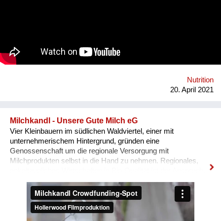
sich für ihre Rechte einzusetzen. Mit modernen Methoden und
traditionellem Wissen gelingt es, Böden fruchtbar zu machen.
Männer und Frauen arbeiten gemeinsam an einer
lebensbejahenden Gemeinschaft, geben einer ganzen Region
Hoffnung und legen so den Grundstein für eine lebenswerte
Zukunft. Bei jährlichen Besuchen in Österreich können viele
Menschen die Arbeit unserer Partner*innen persönlich kennen
lernen. Beim gemeinsamen Plaudern und Kochen werden
Nutrition
Begegnungen möglich, die Lebenswelten näher
20. April 2021
zusammenrücken und uns voneinander le...
Milchkandl - Unsere Gute Milch eG
Vier Kleinbauern im südlichen Waldviertel, einer mit
unternehmerischem Hintergrund, gründen eine
Genossenschaft um die regionale Versorgung mit
Milchprodukten selbst in die Hand zu nehmen. Regionales,
enkeltaugliches Wirtschaften in Bio-Qualität ist der Anspruch.
In einem Projekt werden: - Bio-Umstellung - CO2-neutrale
Verarbeitung und Auslieferung - Versorgung mit regenerativen
Energien - Arbeitsplätze im Dorf - Neubau aus lokalem Holz
ohne Bodenversiegelung - Produkte mit ursprünglicher Qualität
verwirklicht. Projektstart: Herbst 2019 Bauphase: März-