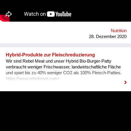
und Reinhören auf neue Ideen. B2P ist die Plattform für
Podcasts, Reportagen und unterschiedliche Perspektiven rund
um Essen, Menschen und Landwirtschaft. Website:
https://www.bauertothepeople.at/ Instagram:
https://www.instagram.com/bauertothepeople/ Facebook:
https://www.facebook.com/bauertothepeople.at
Nutrition
28. Dezember 2020
Hybrid-Produkte zur Fleischreduzierung
Wir sind Rebel Meat und unser Hybrid Bio-Burger-Patty
verbraucht weniger Frischwasser, landwirtschaftliche Fläche
und spart bis zu 40% weniger CO2 als 100% Fleisch-Patties.
https://www.rebelmeat.com/
https://www.instagram.com/rebel_meat/