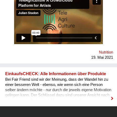
promote self-sufficiency through creative engagement with
food systems. Conceived at MIT Community Bio-Summit in
2018, TeleAgriCulture was developed at Cultivamos Cultura &
V2_ Lab in 2019 & was nominated for both the S.T.A.R.T.S
Prize and the Digital Communities Golden Nica in 2020. Most
recently, it won the Vienna Design Week Urban Food Design
Challenge &has been presented at Ars Electronica,
Stadtwerkstatt, Artspace Sydney, Kunstuniversität Linz &
Universität für angewandte Kunst Wien
Nutrition
19. Mai 2021
EinkaufsCHECK: Alle Informationen über Produkte
Bei Fair Friend sind wir der Meinung, dass der Wandel hin zu
einer besseren Welt - ebenso, wie wenn sich eine Person
selber ändern möchte - nur durch die jeweils eigene Motivation
gelingen kann. Der Schlüssel dazu sind unserer Ansicht nach
Informationen. Bildung hilft Menschen mehr Dinge zu
verstehen und besser zu leben. Informationen führen zu dem
gleichen Ergebnis. Je mehr ein Mensch weiß, desto besser
kann er seine Entscheidungen treffen. Viele Menschen