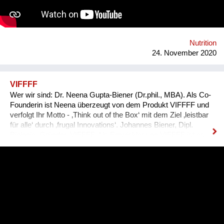
Nutrition
24. November 2020
VIFFFF
Wer wir sind: Dr. Neena Gupta-Biener (Dr.phil., MBA). Als Co-
Founderin ist Neena überzeugt von dem Produkt VIFFFF und
verfolgt Ihr Motto - ‚Think out of the Box‘ mit dem Ziel ‚leistbar
für alle‘ durch ‚frugal Innovations‘. Johannes Biener, Dipl.
Biologie, Gründer, VIFFFF. Als Entwickler von VIFFFF ist es
ihm gelungen, mit einer besonderen Fermentationskunst
neuartige Speisen zu kreieren. Problem: Mangel an
vegetarischen bzw. veganen, glutenfreien, warmen und
vollständigen Mahlzeiten in Gastronomie und Handel,
besonders für:  Diabetiker  Menschen mit Magen-Darm
Empfindlichkeit  Ausdauersportler Neu: Die neuartige
Kombination von Leguminosen/Kürbiskernen/Getreiden und
der patentierte Herstellungsprozess unter Anwendung von