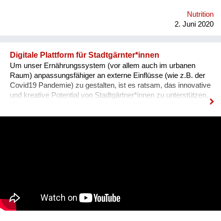
Zukunft gesund erhält. Links: Website: www.grandfarm.at
Facebook: https://www.facebook.com/GRAND-GARTEN-
Nutrition
106760180726484/?modal=admin_todo_tour Instagramm:
2. Juni 2020
@grandgarten
Digitale Plattform für Stadtgärnter*innen
Um unser Ernährungssystem (vor allem auch im urbanen
Raum) anpassungsfähiger an externe Einflüsse (wie z.B. der
Covid19 Pandemie) zu gestalten, ist es ratsam, das innovative
und kreative Potential von Stadtgärtner*innen zu unterstützen.
Wie können sich Stadtgärtner*innen leichter vernetzen und
austauschen? Was leistet Gemüse - in Gemeinschaftsgärten
oder auf Balkonen produziert - für Umwelt, Klima und
Gesellschaft und wie kann diese Leistung sichtbar gemacht
werden? Antworten auf diese Fragen möchte das FiBL
Österreich (Forschungsinstitut für biologischen Landbau) mit
einer digitalen Plattform für Stadtgärnter*innen liefern.
Homepage: www.fibl.org