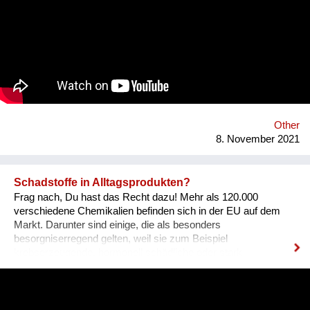
Other
8. November 2021
Schadstoffe in Alltagsprodukten?
Frag nach, Du hast das Recht dazu! Mehr als 120.000
verschiedene Chemikalien befinden sich in der EU auf dem
Markt. Darunter sind einige, die als besonders
besorgniserregend gelten, weil sie zum Beispiel
krebserzeugende, hormonell schädliche oder stark
umweltgefährdende Eigenschaften besitzen. Abgekürzt
werden sie als SVHCs bezeichnet (Substances of Very High
Concern). Sie können auch in Spielzeug, Textilien, Schuhen
und anderen Alltagsprodukten enthalten sein.