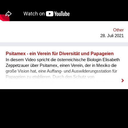
Saints' Cathedral. All participate by filling out an electronic
form, and for a seven days, we share with everyone their
stories and organize a storytelling show, then for a month we
organize an exhibition of illustrations..
Other
28. Juli 2021
Psitamex - ein Verein für Diversität und Papageien
In diesem Video spricht die österreichische Biologin Elisabeth
Zeppetzauer über Psitamex, einen Verein, der in Mexiko die
große Vision hat, eine Auffang- und Auswilderungsstation für
Papageien zu etablieren. Durch den Schutz von
Lebensräumen für diese faszinierenden bunten Vögel trägt
diese Initiative viel dazu bei, Waldflächen zu erhalten bzw.
diese zu restaurieren. Mit Ressourcen und Know-How aus
Österreich, dazu einer Portion Mut und Pioniergeist macht
diese Idee ihre Schritte, voran in Richtung einer Zukunft, in der
Biodiversität und Gleichberechtigung Werte darstellen, die es
zu schützen gilt und auf die die Menschheit stolz ist!