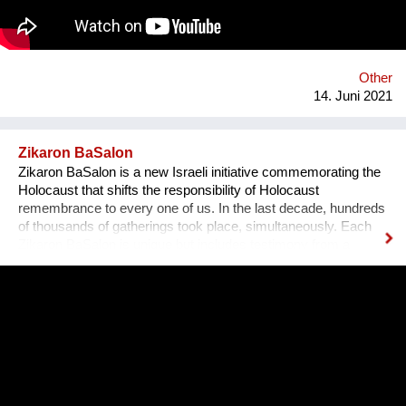
Other
14. Juni 2021
Zikaron BaSalon
Zikaron BaSalon is a new Israeli initiative commemorating the
Holocaust that shifts the responsibility of Holocaust
remembrance to every one of us. In the last decade, hundreds
of thousands of gatherings took place, simultaneously. Each
Zikaron BaSalon is unique but includes testimony from a
survivor, an expressive part and a discussion seeking to learn
from the history for our future - more than ever before.
Unfortunately, the Holocaust is becoming an irrelevant and
distant memory especially with the number of survivors
declining each day. Zikaron BaSalon initiative brings the
memory of the Holocaust into our homes, our hearts, bringing
new meaning and inviting our society, from all sectors and all
ages, to take an active part and participate in the preservation