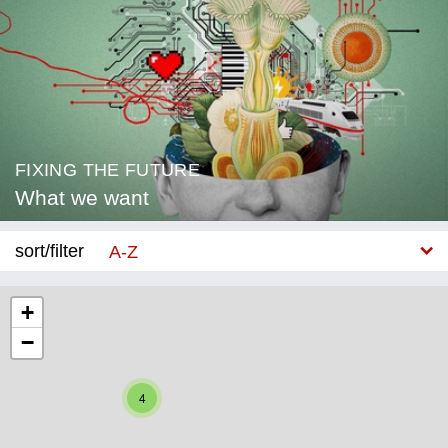
FIXING THE FUTURE
What we want
sort/filter
A-Z
New
+
−
Category
Education
4
Corona