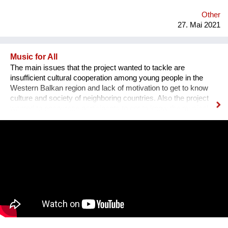
Other
27. Mai 2021
Music for All
The main issues that the project wanted to tackle are
insufficient cultural cooperation among young people in the
Western Balkan region and lack of motivation to get to know
culture and society of neighboring countries. Also the project
wanted to encourage participants to get to know the musical
heritage, culture and history of other nations, to create space
for mutual learning and cultural cooperation young people with
disabilities from Serbia and young people from Albania through
active participation in music workshops and performance. An
innovative part of the project is the use of technology to include
young people with disabilities in the cultural life of the
community and thus encourage them to participate in other
aspects of life and overcome social barriers and prejudices.