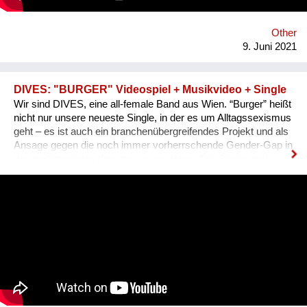
Other
9. Juni 2021
DIVES: "BURGER" Videospiel + Musikvideo + Single
Wir sind DIVES, eine all-female Band aus Wien. “Burger” heißt
nicht nur unsere neueste Single, in der es um Alltagssexismus
geht – es ist auch ein branchenübergreifendes Projekt und als
Ansage gegen die noch immer vorherrschende Gender-Gap in
den multimedialen Künsten zu verstehen: Die Single wird
neben einem von der 3D-Animationskünstlerin Sarah Kreuz
realisierten Video auch von einem Browser-Game im 80ies-
Style begleitet. Entwickelt hat dies Kinaya Studios, ein junges
Programmiererinnen-Kollektiv, das letztes Jahr den Games
Award gewonnen hat. In dem Spiel kämpfen wir uns auf
humorvolle Weise durch diverse Stationen des im Song
behandelten Alltagssexismus gegenüber Frauen*, dazu
erklingt als eigenes Sound-Design zum 80er-Jahre Games-Stil
ein Spezial-8-bit-Remix der Single.