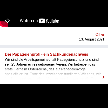
IllustratorInnen idealen Raum zum Arbeiten, ein Netzwerk und
Präsentationsfläche und leistet einen kulturellen Beitrag im
Bezirk und in der Stadt. Nach 3 ½ Jahren, über 300
ausgestellten Künstler*innen, zahlreichen Ausstellungen und
legendären Silvesterparties heisst es goodbye Anton-Scharff-
Gasse 4 – schön wars! Allerdings gibt es The Dessous
weiterhin. Es geht auf zu neuen Ufern. Es duftet nach
Schokolade und die Ottakringer Brauerei ist einen Steinwurf
Other
entfernt. Hallo Hernals!
13. August 2021
Der Papageienprofi - ein Sachkundenachweis
Wir sind die Arbeitsgemeinschaft Papageienschutz und sind
seit 25 Jahren ein eingetragener Verein. Wir betreiben das
erste Tierheim Österreichs, das auf Papageienvögel
spezialisiert ist. Trotz des inzwischen fundierten Wissens, wie
intelligent und sozial diese Vogelgruppe ist, werden die Tiere
vielerorts immer noch so gehalten, wie es Jahrhunderte lang
üblich war: einzeln, in kleinen Käfigen, über Jahrzehnte in ihrer
Einsamkeit und Langeweile gefangen. Unsere Lösung ist ein
Sachkundenachweis für tiergerechte Papageienhaltung: Der
Papageien-Profi. Interessierte erlernen hier die richtige Haltung
der exotischen Wildtiere von A-Z. Das ermöglicht ein