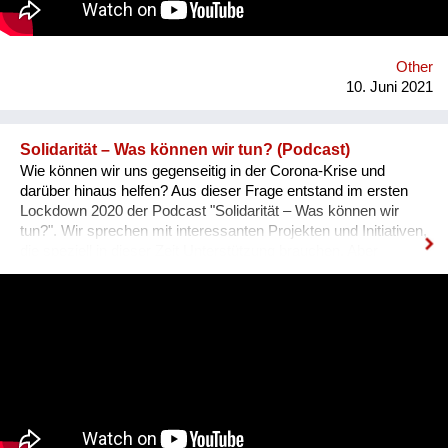
of the Holocaust for future generations. Zikaron BaSalon
allows everyone to join a new Israeli tradition, in which over 1.5
million people take part in 55 countries globally.
Other
10. Juni 2021
Solidarität – Was können wir tun? (Podcast)
Wie können wir uns gegenseitig in der Corona-Krise und
darüber hinaus helfen? Aus dieser Frage entstand im ersten
Lockdown 2020 der Podcast "Solidarität – Was können wir
tun?". Wir sprechen mit interessanten Projekten und Initiativen,
die speziell in dieser Zeit Unterstützung brauchen. Aber
beleuchten auch Themen, die über die Pandemie hinaus
wichtig sind – ob Wohnungslosigkeit, Einsamkeit im Alter,
Rassismus oder Krisen im Ausland. Dabei stellen wir auch
immer heraus, was jede:r einzelne tun kann, um sich zu
engagieren und solidarisch zu sein. Die Macher:innen des
Podcasts sind Lilly Amankwah, Lars Hendrik Beger, Nil Idil
Çakmak, Eva Morlang, Helena Schmidt und Lisa Tuttlies. Wir
sind sechs Journalist:innen in Berlin, Leipzig, Köln und
Hamburg.