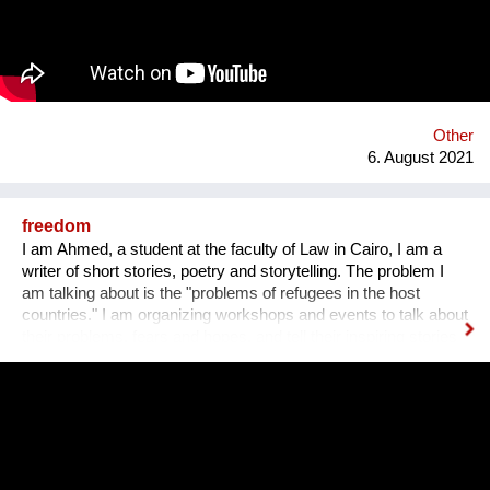
harmonisches Zusammenleben, von dem Mensch UND Tier
profitieren. Gemeinsam mit unseren internationalen
Kooperationspartnern wollen wir diese bedrohte Tiergruppe
retten - dies kann uns nur durch Wissensvermittlung gelingen.
Other
6. August 2021
freedom
I am Ahmed, a student at the faculty of Law in Cairo, I am a
writer of short stories, poetry and storytelling. The problem I
am talking about is the "problems of refugees in the host
countries." I am organizing workshops and events to talk about
their problems, fears and hopes, and tell their inspiring stories
to the world by publishing them in brochures and books with
illustrations. One workshop every year, ten refugees attend
each workshop with the help of 3 facilitators, two of whom
participate online because they are refugees in Germany and
Austria. Performances are organized in several centers, such
as the Goethe-Institut in Cairo and the Jusoor Center of All