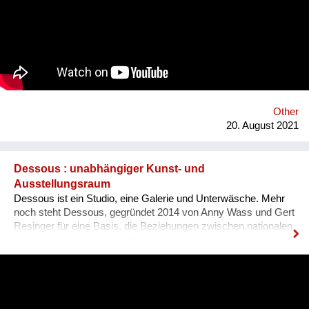
Konsument*innen haben das Recht, darüber Auskunft zu
bekommen. Hersteller und Händler müssen sie informieren,
wenn ein SVHCs in einem Produkt in einer Konzentration von
mehr als 0,1 % enthalten ist. Diese Auskunft muss spätestens
nach 45 Tagen erfolgen. Gemeinsam mit 18 Partnern aus 13
europäischen Ländern entwickelten der Verein für
Konsumenteninformation VKI und Global 2000 die
Smartphone-App „Scan4Chem“, die es Konsument*innen
Other
erleichtert, solche Anfragen zu stellen. Mittel- bis langfristig ist
20. August 2021
ein weiteres Ziel,...
Dessous : unabhängiger Kunst- und
Ausstellungsraum
Dessous ist ein Studio, eine Galerie und Unterwäsche. Mehr
noch steht Dessous, gegründet 2014 von Anny Wass und Gert
Resinger für eine Basis, die Beziehungen zwischen nationalen
sowie internationalen Kreativen stärkt, um den
interdisziplinären Diskurs und kulturellen Austausch zu
fördern. Das Projekt Dessous macht die Resource Leerstand
nutzbar, bietet KünstlerInnen, HandwerkerInnen, Film- und
TheatermacherInnen, MusikerInnen, DesignerInnen und