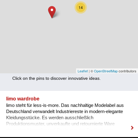
Nutrition
14
Health
Climate Innovation
Culture
Social
Technology
Leaflet
| ©
OpenStreetMap
contributors
Click on the pins to discover innovative ideas.
Economics
Other
limo wardrobe
limo steht für less-is-more. Das nachhaltige Modelabel aus
+ Entries in English only
Deutschland verwandelt Industriereste in modern-elegante
Kleidungsstücke. Es werden ausschließlich
Produktionsmuster, unverkaufte und retournierte Ware
deutscher Hersteller und Reste aus der Textilindustrie
verwendet.