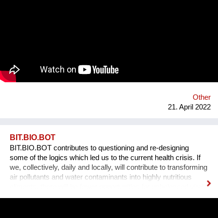
traditional ones, whose materials are from petrochemical
origin. “Our architecture moves towards a cultural, technical
and deeply committed transformation of territory and building:
house is a living system”. Along with Tiziana’s experience
using bio-based materials, it was clear the awareness that a
critical problem for agricultural sector could represent an
opportunity into the architectural world: less waste and new
materials to face the high energy consumption in the
construction sector. We offer building products and innovative
solutions by using rice husk and rice by-products.
Other
21. April 2022
BIT.BIO.BOT
BIT.BIO.BOT contributes to questioning and re-designing
some of the logics which led us to the current health crisis. If
we, collectively, daily and locally, will contribute to transforming
air pollutants and water contaminants into highly nutritious
aliments, there will be fewer opportunities for unbalanced viral
ecologies to exploit unsustainable food supply chains and
polluted atmospheres to reach our organism and cause us
harm.